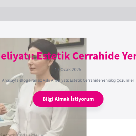
eliyatı: Estetik Cerrahide Ye
17 Ocak 2025
Anasayfa
›
Blog
›
Fransız Askı Ameliyatı: Estetik Cerrahide Yenilikçi Çözümler
Bilgi Almak İstiyorum
 estethica'da sizlerle!