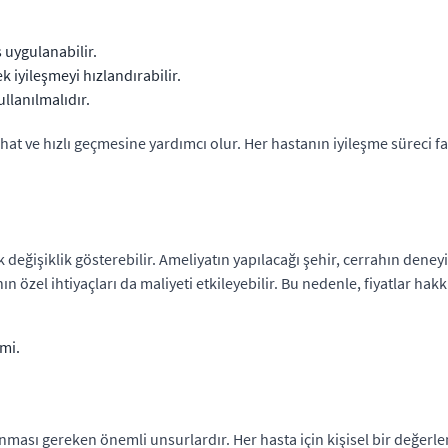
 uygulanabilir.
 iyileşmeyi hızlandırabilir.
llanılmalıdır.
at ve hızlı geçmesine yardımcı olur. Her hastanın iyileşme süreci far
ak değişiklik gösterebilir. Ameliyatın yapılacağı şehir, cerrahın dene
nın özel ihtiyaçları da maliyeti etkileyebilir. Bu nedenle, fiyatlar h
imi.
lınması gereken önemli unsurlardır. Her hasta için kişisel bir değe