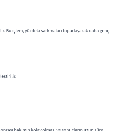
irilir. Bu işlem, yüzdeki sarkmaları toparlayarak daha genç
ştirilir.
t sonrası bakımın kolay olması ve sonuçların uzun süre