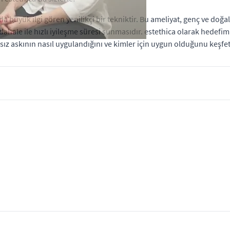
nda büyük ilgi gören yenilikçi bir tekniktir. Bu ameliyat, genç ve doğ
ale ile hızlı iyileşme süresi sunmasıdır. estethica olarak hedefi
sız askının nasıl uygulandığını ve kimler için uygun olduğunu keşfe