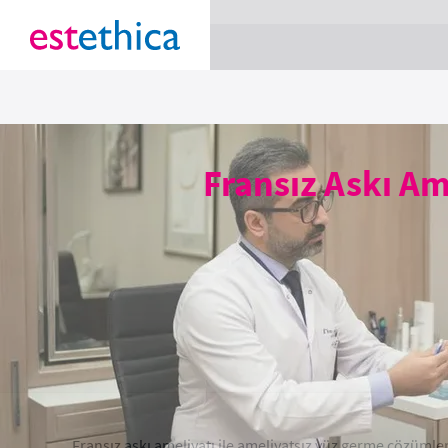
section Service {
}
Fransız Askı Am
Fransız askı ameliyatı ile ameliyatsız yüz germe çözümleri