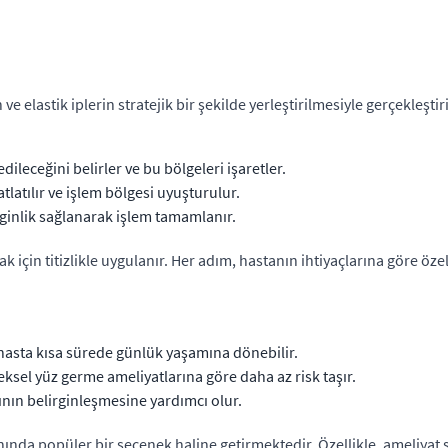
ve elastik iplerin stratejik bir şekilde yerleştirilmesiyle gerçekleşt
leceğini belirler ve bu bölgeleri işaretler.
tlatılır ve işlem bölgesi uyuşturulur.
gerginlik sağlanarak işlem tamamlanır.
 için titizlikle uygulanır. Her adım, hastanın ihtiyaçlarına göre özelle
e hasta kısa sürede günlük yaşamına dönebilir.
sel yüz germe ameliyatlarına göre daha az risk taşır.
ının belirginleşmesine yardımcı olur.
lanında popüler bir seçenek haline getirmektedir. Özellikle, ameliya