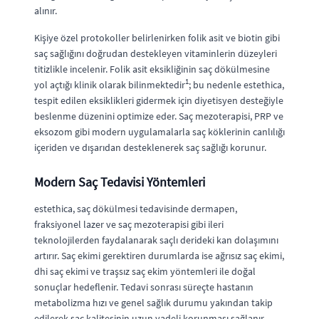
alınır.
Kişiye özel protokoller belirlenirken folik asit ve biotin gibi
saç sağlığını doğrudan destekleyen vitaminlerin düzeyleri
titizlikle incelenir. Folik asit eksikliğinin saç dökülmesine
1
yol açtığı klinik olarak bilinmektedir
; bu nedenle estethica,
tespit edilen eksiklikleri gidermek için diyetisyen desteğiyle
beslenme düzenini optimize eder. Saç mezoterapisi, PRP ve
eksozom gibi modern uygulamalarla saç köklerinin canlılığı
içeriden ve dışarıdan desteklenerek saç sağlığı korunur.
Modern Saç Tedavisi Yöntemleri
estethica, saç dökülmesi tedavisinde dermapen,
fraksiyonel lazer ve saç mezoterapisi gibi ileri
teknolojilerden faydalanarak saçlı derideki kan dolaşımını
artırır. Saç ekimi gerektiren durumlarda ise ağrısız saç ekimi,
dhi saç ekimi ve traşsız saç ekim yöntemleri ile doğal
sonuçlar hedeflenir. Tedavi sonrası süreçte hastanın
metabolizma hızı ve genel sağlık durumu yakından takip
edilerek saç kalitesinin uzun vadeli korunması sağlanır.