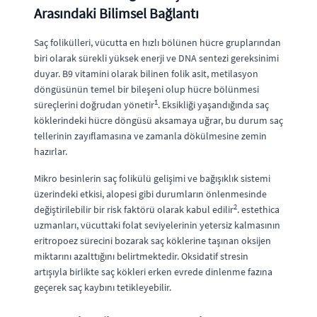
Arasındaki Bilimsel Bağlantı
Saç folikülleri, vücutta en hızlı bölünen hücre gruplarından
biri olarak sürekli yüksek enerji ve DNA sentezi gereksinimi
duyar. B9 vitamini olarak bilinen folik asit, metilasyon
döngüsünün temel bir bileşeni olup hücre bölünmesi
1
süreçlerini doğrudan yönetir
. Eksikliği yaşandığında saç
köklerindeki hücre döngüsü aksamaya uğrar, bu durum saç
tellerinin zayıflamasına ve zamanla dökülmesine zemin
hazırlar.
Mikro besinlerin saç folikülü gelişimi ve bağışıklık sistemi
üzerindeki etkisi, alopesi gibi durumların önlenmesinde
2
değiştirilebilir bir risk faktörü olarak kabul edilir
. estethica
uzmanları, vücuttaki folat seviyelerinin yetersiz kalmasının
eritropoez sürecini bozarak saç köklerine taşınan oksijen
miktarını azalttığını belirtmektedir. Oksidatif stresin
artışıyla birlikte saç kökleri erken evrede dinlenme fazına
geçerek saç kaybını tetikleyebilir.