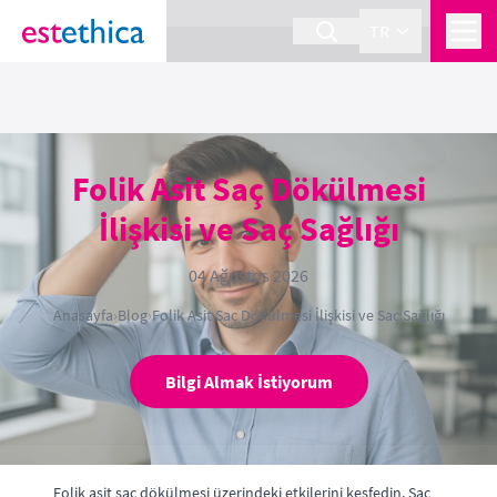
section Service {
}
TR
Folik Asit Saç Dökülmesi
İlişkisi ve Saç Sağlığı
04 Ağustos 2026
Anasayfa
›
Blog
›
Folik Asit Saç Dökülmesi İlişkisi ve Saç Sağlığı
Bilgi Almak İstiyorum
Folik asit saç dökülmesi üzerindeki etkilerini keşfedin. Saç