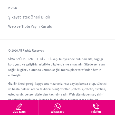
KVKK
Şikayet İstek Öneri Bildir
Web ve Tıbbi Yayın Kurulu
© 2026 All Rights Reserved
SİMA SAĞLIK HİZMETLERİ VE TİC.A.Ş. bünyesinde bulunan site, sağlığı
koruyucu ve geliştirici nitelikte bilgilendirme amaçlıdır. Sitede yer alan
sağlık bilgileri, alanında uzman sağlık mensupları tarafından temin
edilmiştir.
Gizlilik ilkesi gereği kopyalanamaz ve izinsiz paylaşılamaz olup, tüketici
ve hasta hakları adına taklitleri olan; estethic , estethik, estetic, estetica,
estetika vb. benzer sitelerden kaçınılmalıdır. Web sitemizden saç ekimi
ve estetik cerrahi konularında bilgi alabilir, dilerseniz saç ekimi ve
estetik randevusu oluşturabilirsiniz.
Bize Yazın
Whatsapp
Telefon
Güncelleme Tarihi: 06.08.2026