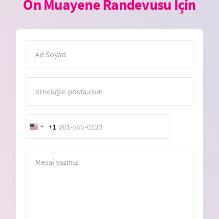
Ön Muayene Randevusu İçin
İsim
E-Posta
+1
United
States
+1
Mesaj