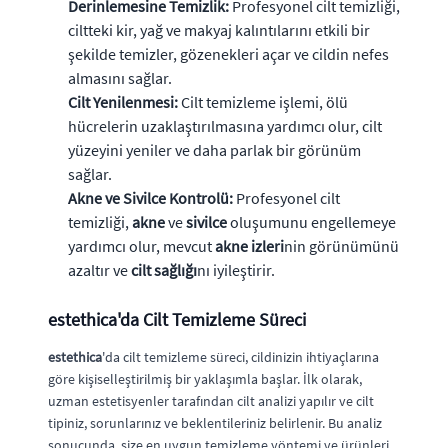
Derinlemesine Temizlik:
Profesyonel cilt temizliği,
ciltteki kir, yağ ve makyaj kalıntılarını etkili bir
şekilde temizler, gözenekleri açar ve cildin nefes
almasını sağlar.
Cilt Yenilenmesi:
Cilt temizleme işlemi, ölü
hücrelerin uzaklaştırılmasına yardımcı olur, cilt
yüzeyini yeniler ve daha parlak bir görünüm
sağlar.
Akne ve Sivilce Kontrolü:
Profesyonel cilt
temizliği,
akne
ve
sivilce
oluşumunu engellemeye
yardımcı olur, mevcut
akne izleri
nin görünümünü
azaltır ve
cilt sağlığı
nı iyileştirir.
estethica
'da Cilt Temizleme Süreci
estethica
'da cilt temizleme süreci, cildinizin ihtiyaçlarına
göre kişiselleştirilmiş bir yaklaşımla başlar. İlk olarak,
uzman estetisyenler tarafından cilt analizi yapılır ve cilt
tipiniz, sorunlarınız ve beklentileriniz belirlenir. Bu analiz
sonucunda, size en uygun temizleme yöntemi ve ürünleri