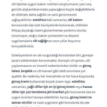
cilt tipinize uygun bakım rutinleri oluşturmanın yanı sıra,
günlük alışkanlıklarınızda yapacağınız küçük değişikliklerle
de cildinizin daha sağlıklı ve canlı görünmesini
sağlayabilirler.
estethica
'daki uzmanlar,
cilt bakımı
konusunda size özel tavsiyelerde bulunarak, cildinizin
ihtiyaç duyduğu özeni göstermenize yardımcı olurlar.
Unutmayın, doğru bakım yöntemleri ve düzenli
uygulamalarla
cilt sağlığı
nızı uzun yıllar boyunca
koruyabilirsiniz.
Estetisyenlerin en sık vurguladığı konulardan biri, güneşin
zararlı etkilerinden korunmaktır. Güneşin UV ışınları, cilt
yaşlanmasının en önemli nedenlerinden biridir ve
güneş
lekesi
,
kırışıklık
ve cilt kanseri gibi ciddi sorunlara yol
açabilir. Bu nedenle, her mevsimde ve her hava koşulunda
güneş kremi
kullanmak büyük önem taşır.
estethica
uzmanları,
yağlı ciltler için en iyi güneş kremi
veya
hassas
ciltler için yüz temizleme jeli önerileri
gibi konularda size en
uygun ürünleri tavsiye edebilirler. Ayrıca,
güneş kremi ne
zaman sürülür
ve nasıl uygulanır gibi konularda da size