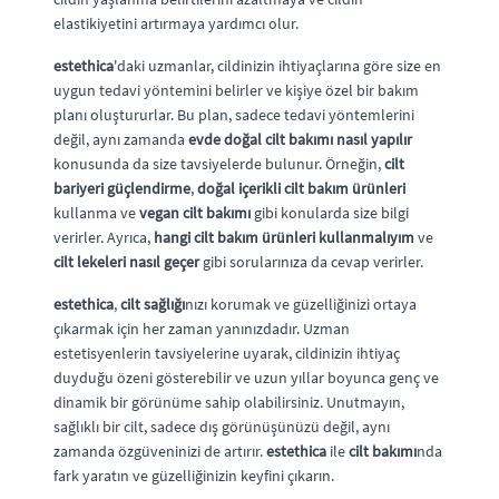
elastikiyetini artırmaya yardımcı olur.
estethica
'daki uzmanlar, cildinizin ihtiyaçlarına göre size en
uygun tedavi yöntemini belirler ve kişiye özel bir bakım
planı oluştururlar. Bu plan, sadece tedavi yöntemlerini
değil, aynı zamanda
evde doğal cilt bakımı nasıl yapılır
konusunda da size tavsiyelerde bulunur. Örneğin,
cilt
bariyeri güçlendirme
,
doğal içerikli cilt bakım ürünleri
kullanma ve
vegan cilt bakımı
gibi konularda size bilgi
verirler. Ayrıca,
hangi cilt bakım ürünleri kullanmalıyım
ve
cilt lekeleri nasıl geçer
gibi sorularınıza da cevap verirler.
estethica
,
cilt sağlığı
nızı korumak ve güzelliğinizi ortaya
çıkarmak için her zaman yanınızdadır. Uzman
estetisyenlerin tavsiyelerine uyarak, cildinizin ihtiyaç
duyduğu özeni gösterebilir ve uzun yıllar boyunca genç ve
dinamik bir görünüme sahip olabilirsiniz. Unutmayın,
sağlıklı bir cilt, sadece dış görünüşünüzü değil, aynı
zamanda özgüveninizi de artırır.
estethica
ile
cilt bakımı
nda
fark yaratın ve güzelliğinizin keyfini çıkarın.