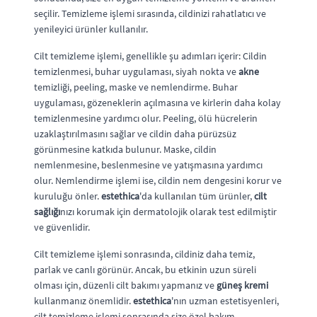
seçilir. Temizleme işlemi sırasında, cildinizi rahatlatıcı ve
yenileyici ürünler kullanılır.
Cilt temizleme işlemi, genellikle şu adımları içerir: Cildin
temizlenmesi, buhar uygulaması, siyah nokta ve
akne
temizliği, peeling, maske ve nemlendirme. Buhar
uygulaması, gözeneklerin açılmasına ve kirlerin daha kolay
temizlenmesine yardımcı olur. Peeling, ölü hücrelerin
uzaklaştırılmasını sağlar ve cildin daha pürüzsüz
görünmesine katkıda bulunur. Maske, cildin
nemlenmesine, beslenmesine ve yatışmasına yardımcı
olur. Nemlendirme işlemi ise, cildin nem dengesini korur ve
kuruluğu önler.
estethica
'da kullanılan tüm ürünler,
cilt
sağlığı
nızı korumak için dermatolojik olarak test edilmiştir
ve güvenlidir.
Cilt temizleme işlemi sonrasında, cildiniz daha temiz,
parlak ve canlı görünür. Ancak, bu etkinin uzun süreli
olması için, düzenli cilt bakımı yapmanız ve
güneş kremi
kullanmanız önemlidir.
estethica
'nın uzman estetisyenleri,
cilt temizleme işlemi sonrasında size özel bakım