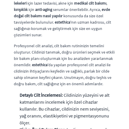
lekeleri
için lazer tedavisi, akne için
medikal cilt bakımı
,
kırışıklık
için
anti-aging
serumlar önerilebilir. Ayrıca,
evde
doğal cilt bakımı nasıl yapılır
konusunda da size özel
tavsiyelerde bulunulur.
estethica
'nın uzman kadrosu, cilt
sağlığınızı korumak ve geliştirmek için size en uygun
çözümleri sunar.
Profesyonel cilt analizi, cilt bakım rutininizin temelini
oluşturur. Cildinizi tanımak, doğru ürünleri seçmek ve etkili
bir bakım planı oluşturmak için bu analizden yararlanmak
önemlidir.
estethica
'da yapılan profesyonel cilt analizi ile
cildinizin ihtiyaçlarını keşfedin ve sağlıklı, parlak bir cilde
sahip olmanın keyfini çıkarın. Unutmayın, doğru teşhis ve
doğru bakım, cilt sağlığınız için en önemli adımlardır.
Detaylı Cilt İncelemesi:
Cildinizin yüzeyini ve alt
katmanlarını incelemek için özel cihazlar
kullanılır. Bu cihazlar, cildinizin nem seviyesini,
yağ oranını, elastikiyetini ve pigmentasyonunu
ölçer.