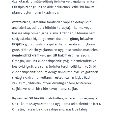
özel olarak formüle edilmiş ürünler ve uygulamalar içerir.
Cilt tipinizi doğru bir şekilde belirlemek, etkili bir bakım
planı oluşturmanın ilk adımıdır.
estethica
'da, uzmanlar tarafından yapılan detaylı cilt
analizleri sayesinde, cildinizin kuru, yağlı, karma veya
hassas olup olmadığı belirlenir. Ardından, cildinizin nem
seviyesi, elastikiyeti, gözenek durumu,
güneş lekesi
ve
kırışıklık
gibi sorunları tespit edilir. Bu analiz sonuçlarına
göre, cildinizin ihtiyaçlarına en uygun serumlar, maskeler,
nemlendirici krem
ve diğer
cilt bakım
ürünleri seçilir.
Örneğin, kuru bir cilde sahipseniz, yoğun nemlendirici ve
besleyici içeriklere sahip ürünler tercih edilirken, yağlı bir
cilde sahipseniz, sebum dengesini düzenleyici ve gözenek
sıkılaştırıcı ürünler kullanılır.
estethica
'nın kişiye özel
yaklaşımı, cildinizin ihtiyaç duyduğu özeni göstererek,
sağlıklı ve ışıltılı bir cilde kavuşmanızı sağlar.
Kişiye özel
cilt bakımı
protokolleri, sadece ürün seçimiyle
sınırlı kalmaz, aynı zamanda uygulama tekniklerini de içerir.
Örneğin, hassas bir cilde sahipseniz, nazik ve tahriş