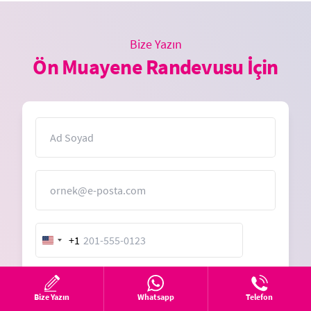
Bize Yazın
Ön Muayene Randevusu İçin
İsim
E-Posta
+1
United
States
+1
Mesaj
Bize Yazın
Whatsapp
Telefon