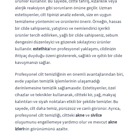
ürünler kullanılır. Bu sayede, ciltte tahriş, kızarıklık veya
alerjik reaksiyon gibi sorunların önüne geçilir. Uzman
estetisyenler, cilt tipinizi analiz ederek, size en uygun
temizleme yöntemini ve ürünlerini önerir. Örneğin, hassas
bir cilde sahipseniz, yatıştırıcı ve nemlendirici içerikli
ürünler tercih edilirken, yağlı bir cilde sahipseniz, sebum
dengesini düzenleyici ve gözenek sıkılaştırıcı ürünler
kullanılır.
estethica
'nın profesyonel yaklaşımı, cildinizin
ihtiyaç duyduğu özeni göstererek, sağlıklı ve ışıltılı bir cilde
kavuşmanızı sağlar.
Profesyonel cilt temizliğinin en önemli avantajlarından biri,
evde yapılan temizlik işlemlerinin ulaşamadığı
derinlemesine temizlik sağlamasıdır. Estetisyenler, özel
cihazlar ve teknikler kullanarak, ciltteki kir, yağ, makyaj
kalıntıları ve siyah noktaları etkili bir şekilde temizler. Bu
sayede, cilt daha temiz, pürüzsüz ve canlı görünür. Ayrıca,
profesyonel cilt temizliği, ciltteki
akne
ve
sivilce
oluşumunu engellemeye yardımcı olur ve mevcut
akne
izleri
nin görünümünü azaltır.