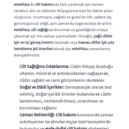
estethica
ile
cilt bakımı
nda fark yaratmak için hemen
randevu alın ve cildinizin ihtiyaçlarına özel bir bakım planı
oluşturun. Unutmayın, sağlıklı ve güzel bir cilt, sadece dış
görünüşünüzü değil, aynı zamanda özgüveninizi de artırır.
estethica
,
cilt sağlığı
nızı korumak ve güzelliğinizi ortaya
çıkarmak için her zaman yanınızdadır. Örneğin,
yağlı ciltler
için en iyi güneş kremi
ni bulmak veya
hassas ciltler için yüz
temizleme jeli önerileri
almak için
estethica
uzmanlarına
danışabilirsiniz.
Cilt Sağlığına Odaklanma:
Cildin ihtiyaç duyduğu
vitamin, mineral ve antioksidanları sağlayarak,
cildin sağlıklı ve canlı görünmesini destekler.
Doğal ve Etkili İçerikler:
Dermatolojik olarak test
edilmiş, doğal içerikli ürünler kullanılarak cildin
beslenmesi, nemlendirilmesi, onarılması ve
korunması sağlanır.
Uzman Rehberliği:
Cilt bakımı
konusunda uzman
estetisyenler tarafından kişiye özel tavsiyelerde
bulunulur ve
evde doğal cilt bakımı
yöntemleri