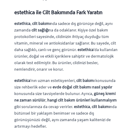
estethica
ile Cilt Bakımında Fark Yaratın
estethica
,
cilt bakımı
nda sadece dış görünüşe değil, aynı
zamanda
cilt sağlığı
na da odaklanır. Kişiye özel bakım
protokolleri sayesinde, cildinizin ihtiyaç duyduğu tüm
vitamin, mineral ve antioksidanlar sağlanır. Bu sayede, cilt
daha sağlıklı, canlı ve genç görünür.
estethica
'da kullanılan
ürünler, doğal ve etkili içeriklere sahiptir ve dermatolojik
olarak test edilmiştir. Bu ürünler, cildinizi besler,
nemlendirir, onarır ve korur.
estethica
'nın uzman estetisyenleri,
cilt bakımı
konusunda
size rehberlik eder ve
evde doğal cilt bakımı nasıl yapılır
konusunda size tavsiyelerde bulunur. Ayrıca,
güneş kremi
ne zaman sürülür
,
hangi cilt bakım ürünleri kullanmalıyım
gibi sorularınıza da cevap verirler.
estethica
,
cilt bakımı
nda
bütünsel bir yaklaşım benimser ve sadece dış
görünüşünüzü değil, aynı zamanda yaşam kalitenizi de
artırmayı hedefler.