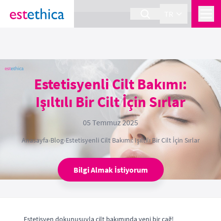
section Service {
}
TR
Estetisyenli Cilt Bakımı:
Işıltılı Bir Cilt İçin Sırlar
05 Temmuz 2025
Anasayfa
›
Blog
›
Estetisyenli Cilt Bakımı: Işıltılı Bir Cilt İçin Sırlar
Bilgi Almak İstiyorum
Estetisyen dokunuşuyla cilt bakımında yeni bir çağ!