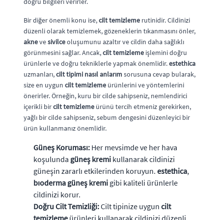
doğru bilgileri verirler.
Bir diğer önemli konu ise,
cilt temizleme
rutinidir. Cildinizi
düzenli olarak temizlemek, gözeneklerin tıkanmasını önler,
akne
ve
sivilce
oluşumunu azaltır ve cildin daha sağlıklı
görünmesini sağlar. Ancak,
cilt temizleme
işlemini doğru
ürünlerle ve doğru tekniklerle yapmak önemlidir.
estethica
uzmanları,
cilt tipimi nasıl anlarım
sorusuna cevap bularak,
size en uygun
cilt temizleme
ürünlerini ve yöntemlerini
önerirler. Örneğin, kuru bir cilde sahipseniz, nemlendirici
içerikli bir
cilt temizleme
ürünü tercih etmeniz gerekirken,
yağlı bir cilde sahipseniz, sebum dengesini düzenleyici bir
ürün kullanmanız önemlidir.
Güneş Koruması:
Her mevsimde ve her hava
koşulunda
güneş kremi
kullanarak cildinizi
güneşin zararlı etkilerinden koruyun.
estethica
,
bıoderma güneş kremi
gibi kaliteli ürünlerle
cildinizi korur.
Doğru Cilt Temizliği:
Cilt tipinize uygun
cilt
temizleme
ürünleri kullanarak cildinizi düzenli