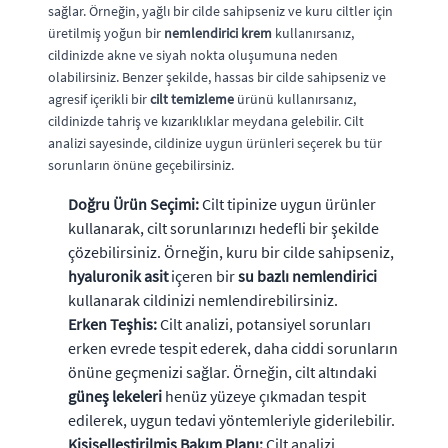
sağlar. Örneğin, yağlı bir cilde sahipseniz ve kuru ciltler için
üretilmiş yoğun bir
nemlendirici krem
kullanırsanız,
cildinizde akne ve siyah nokta oluşumuna neden
olabilirsiniz. Benzer şekilde, hassas bir cilde sahipseniz ve
agresif içerikli bir
cilt temizleme
ürünü kullanırsanız,
cildinizde tahriş ve kızarıklıklar meydana gelebilir. Cilt
analizi sayesinde, cildinize uygun ürünleri seçerek bu tür
sorunların önüne geçebilirsiniz.
Doğru Ürün Seçimi:
Cilt tipinize uygun ürünler
kullanarak, cilt sorunlarınızı hedefli bir şekilde
çözebilirsiniz. Örneğin, kuru bir cilde sahipseniz,
hyaluronik asit
içeren bir
su bazlı nemlendirici
kullanarak cildinizi nemlendirebilirsiniz.
Erken Teşhis:
Cilt analizi, potansiyel sorunları
erken evrede tespit ederek, daha ciddi sorunların
önüne geçmenizi sağlar. Örneğin, cilt altındaki
güneş lekeleri
henüz yüzeye çıkmadan tespit
edilerek, uygun tedavi yöntemleriyle giderilebilir.
Kişiselleştirilmiş Bakım Planı:
Cilt analizi