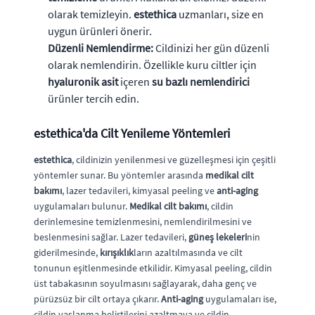
olarak temizleyin.
estethica
uzmanları, size en
uygun ürünleri önerir.
Düzenli Nemlendirme:
Cildinizi her gün düzenli
olarak nemlendirin. Özellikle kuru ciltler için
hyaluronik asit
içeren
su bazlı nemlendirici
ürünler tercih edin.
estethica
'da Cilt Yenileme Yöntemleri
estethica
, cildinizin yenilenmesi ve güzelleşmesi için çeşitli
yöntemler sunar. Bu yöntemler arasında
medikal cilt
bakımı
, lazer tedavileri, kimyasal peeling ve
anti-aging
uygulamaları bulunur.
Medikal cilt bakımı
, cildin
derinlemesine temizlenmesini, nemlendirilmesini ve
beslenmesini sağlar. Lazer tedavileri,
güneş lekeleri
nin
giderilmesinde,
kırışıklık
ların azaltılmasında ve cilt
tonunun eşitlenmesinde etkilidir. Kimyasal peeling, cildin
üst tabakasının soyulmasını sağlayarak, daha genç ve
pürüzsüz bir cilt ortaya çıkarır.
Anti-aging
uygulamaları ise,
cildin yaşlanma belirtilerini azaltmaya ve cildin