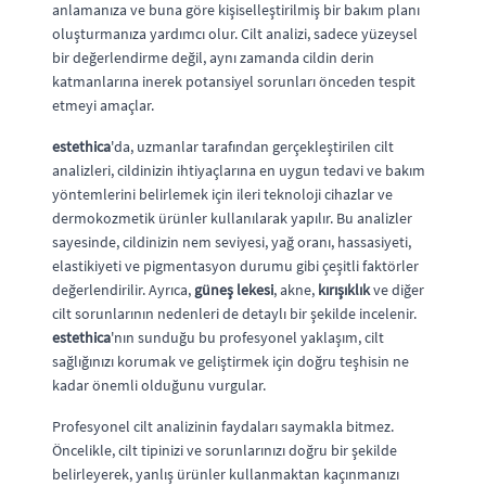
anlamanıza ve buna göre kişiselleştirilmiş bir bakım planı
oluşturmanıza yardımcı olur. Cilt analizi, sadece yüzeysel
bir değerlendirme değil, aynı zamanda cildin derin
katmanlarına inerek potansiyel sorunları önceden tespit
etmeyi amaçlar.
estethica
'da, uzmanlar tarafından gerçekleştirilen cilt
analizleri, cildinizin ihtiyaçlarına en uygun tedavi ve bakım
yöntemlerini belirlemek için ileri teknoloji cihazlar ve
dermokozmetik ürünler kullanılarak yapılır. Bu analizler
sayesinde, cildinizin nem seviyesi, yağ oranı, hassasiyeti,
elastikiyeti ve pigmentasyon durumu gibi çeşitli faktörler
değerlendirilir. Ayrıca,
güneş lekesi
, akne,
kırışıklık
ve diğer
cilt sorunlarının nedenleri de detaylı bir şekilde incelenir.
estethica
'nın sunduğu bu profesyonel yaklaşım, cilt
sağlığınızı korumak ve geliştirmek için doğru teşhisin ne
kadar önemli olduğunu vurgular.
Profesyonel cilt analizinin faydaları saymakla bitmez.
Öncelikle, cilt tipinizi ve sorunlarınızı doğru bir şekilde
belirleyerek, yanlış ürünler kullanmaktan kaçınmanızı