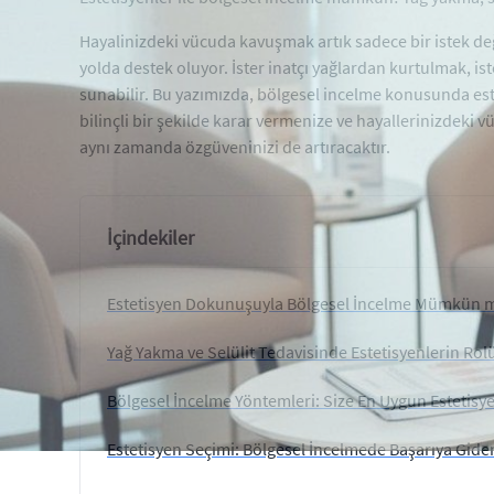
Hayalinizdeki vücuda kavuşmak artık sadece bir istek değ
yolda destek oluyor. İster inatçı yağlardan kurtulmak, is
sunabilir. Bu yazımızda, bölgesel incelme konusunda este
bilinçli bir şekilde karar vermenize ve hayallerinizdeki
aynı zamanda özgüveninizi de artıracaktır.
İçindekiler
Estetisyen Dokunuşuyla Bölgesel İncelme Mümkün m
Yağ Yakma ve Selülit Tedavisinde Estetisyenlerin Rol
Bölgesel İncelme Yöntemleri: Size En Uygun Estetisye
Estetisyen Seçimi: Bölgesel İncelmede Başarıya Gide