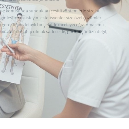
elme konusunda sundukları çeşitli yöntemlerle size bu
rginleştirmek isteyin, estetisyenler size özel çözümler
gerektiğini detaylı bir şekilde inceleyeceğiz. Amacımız,
it bir vücuda sahip olmak sadece dış görünüşünüzü değil,