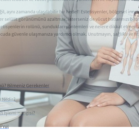
il, aynı zamanda ulaşılabilir bir hedef! Estetisyenler, bölgesel inc
ter selülit görünümünü azaltmak, isterseniz de vücut hatlarınızı beli
tisyenlerin rolünü, sundukları yöntemleri ve nelere dikkat etmeniz 
 vücuda güvenle ulaşmanıza yardımcı olmak. Unutmayın, sağlıklı ve f
ü? Bilmeniz Gerekenler
ü Nedir?
n İşlemi Hangisi?
n Yol