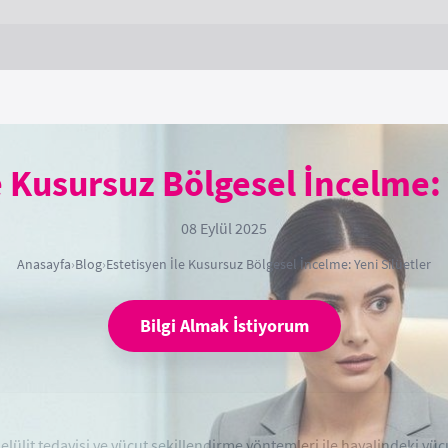
e Kusursuz Bölgesel İncelme: 
08 Eylül 2025
Anasayfa
›
Blog
›
Estetisyen İle Kusursuz Bölgesel İncelme: Yeni Silüetler
Bilgi Almak İstiyorum
lülit tedavisi ve vücut şekillendirme yöntemleri ile hayalindeki vüc