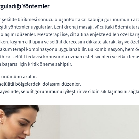
Uyguladığı Yöntemler
bir şekilde birikmesi sonucu oluşanPortakal kabuğu görünümünü azalt
şitli yöntemler uygularlar. Lenf drenaj masajı, vücuttaki ödemi atara
laşımı düzenler. Mezoterapi ise, cilt altına enjekte edilen özel karı
en, kişinin cilt tipini ve selülit derecesini dikkate alarak, kişiye öz
 ve vakum terapi kombinasyonu uygulanabilir. Bu kombinasyon, hem ö
ca, selülit tedavisi konusunda uzman estetisyenleri ve etkili tedavi
 başarısı için kritik öneme sahiptir.
örünümünü azaltır.
elülitli bölgelerdeki dolaşımı düzenler.
sayesinde, selülit görünümünü iyileştirir ve cildin sıkılaşmasını sağla