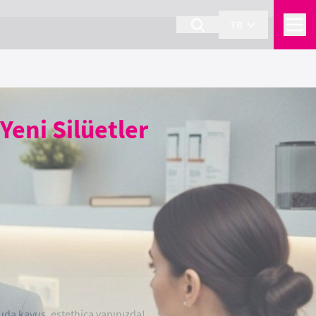
TR
Yeni Silüetler
uda kavuş. estethica yanınızda!