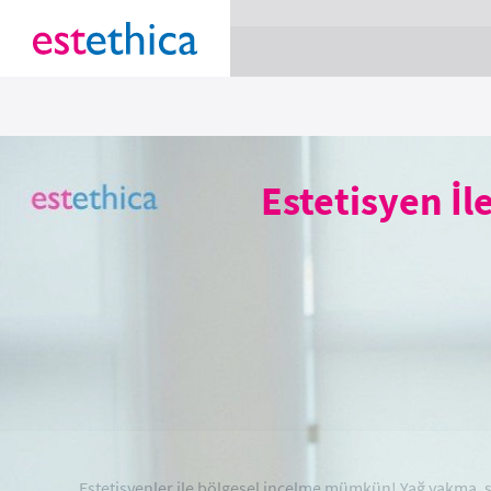
section Service {
}
Estetisyen İl
Estetisyenler ile bölgesel incelme mümkün! Yağ yakma, se