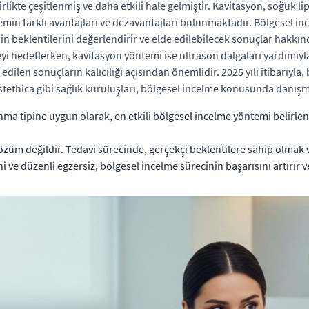
likte çeşitlenmiş ve daha etkili hale gelmiştir. Kavitasyon, soğuk li
n farklı avantajları ve dezavantajları bulunmaktadır. Bölgesel inc
n beklentilerini değerlendirir ve elde edilebilecek sonuçlar hakkında
i hedeflerken, kavitasyon yöntemi ise ultrason dalgaları yardımıyla 
dilen sonuçların kalıcılığı açısından önemlidir. 2025 yılı itibarıyla,
tethica gibi sağlık kuruluşları, bölgesel incelme konusunda danışm
nma tipine uygun olarak, en etkili bölgesel incelme yöntemi belirle
özüm değildir. Tedavi sürecinde, gerçekçi beklentilere sahip olmak 
 ve düzenli egzersiz, bölgesel incelme sürecinin başarısını artırır ve