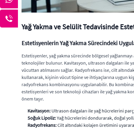
Yağ Yakma ve Selülit Tedavisinde Este
Estetisyenlerin Yağ Yakma Sürecindeki Uygul
Estetisyenler, yağ yakma sürecinde bölgesel yağlanmayı a
teknolojiler bulunur. Kavitasyon, ultrason dalgaları ile y
vücuttan atılmasını sağlar. Radyofrekans ise, cilt altında
kullanarak, kişinin vücut tipine ve ihtiyaçlarına uygun ki
radyofrekans kombinasyonu uygulanabilir. Bu kombinasy
estetisyenleri ve son teknoloji cihazları ile yağ yakma k
önem taşır.
Kavitasyon:
Ultrason dalgaları ile yağ hücrelerini parç
Soğuk Lipoliz:
Yağ hücrelerini dondurarak, doğal yolla
Radyofrekans:
Cilt altındaki kolajen üretimini uyarar