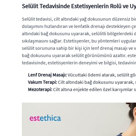
Selülit Tedavisinde Estetisyenlerin Rolü ve 
Selülit tedavisi, cilt altındaki yağ dokusunun düzensiz 
dolaşımını hızlandıran ve lenfatik drenajı destekleyen çe
altındaki bağ dokusunu uyararak, selülitli bölgelerdeki do
sıkılaşmasını sağlar. Estetisyenler, bu yöntemleri uygulark
selülit sorununa sahip bir kişi için lenf drenaj masajı
bağ dokusunu uyararak selülit görünümünü azaltır. estethi
tedavisinde, estetisyenlerin deneyimi ve bilgisi, tedavinin
Lenf Drenaj Masajı:
Vücuttaki ödemi atarak, selülit g
Vakum Terapi:
Cilt altındaki bağ dokusunu uyararak, s
Mezoterapi:
Cilt altına enjekte edilen özel karışımlar 