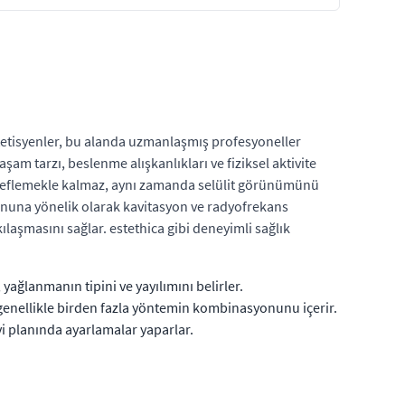
stetisyenler, bu alanda uzmanlaşmış profesyoneller
aşam tarzı, beslenme alışkanlıkları ve fiziksel aktivite
edeflemekle kalmaz, aynı zamanda selülit görünümünü
rununa yönelik olarak kavitasyon ve radyofrekans
aşmasını sağlar. estethica gibi deneyimli sağlık
, yağlanmanın tipini ve yayılımını belirler.
, genellikle birden fazla yöntemin kombinasyonunu içerir.
vi planında ayarlamalar yaparlar.