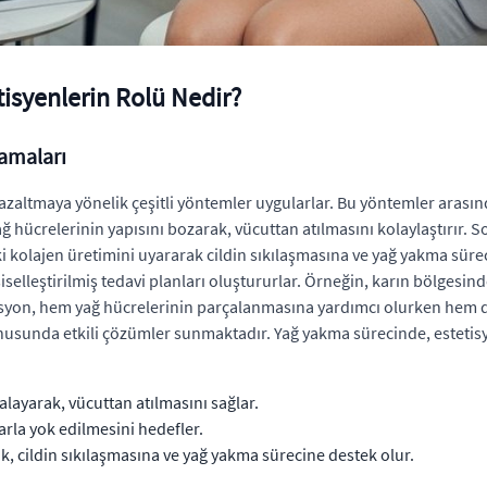
tisyenlerin Rolü Nedir?
amaları
zaltmaya yönelik çeşitli yöntemler uygularlar. Bu yöntemler arasınd
ağ hücrelerinin yapısını bozarak, vücuttan atılmasını kolaylaştırır. 
ki kolajen üretimini uyararak cildin sıkılaşmasına ve yağ yakma sürec
şiselleştirilmiş tedavi planları oluştururlar. Örneğin, karın bölgesi
on, hem yağ hücrelerinin parçalanmasına yardımcı olurken hem de c
onusunda etkili çözümler sunmaktadır. Yağ yakma sürecinde, estetisye
alayarak, vücuttan atılmasını sağlar.
rla yok edilmesini hedefler.
ak, cildin sıkılaşmasına ve yağ yakma sürecine destek olur.