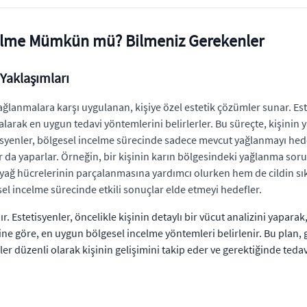
celme Mümkün mü? Bilmeniz Gerekenler
 Yaklaşımları
yağlanmalara karşı uygulanan, kişiye özel estetik çözümler sunar. E
 alarak en uygun tedavi yöntemlerini belirlerler. Bu süreçte, kişinin y
etisyenler, bölgesel incelme sürecinde sadece mevcut yağlanmayı h
ar da yaparlar. Örneğin, bir kişinin karın bölgesindeki yağlanma so
ağ hücrelerinin parçalanmasına yardımcı olurken hem de cildin sıkıl
sel incelme sürecinde etkili sonuçlar elde etmeyi hedefler.
ır. Estetisyenler, öncelikle kişinin detaylı bir vücut analizini yaparak
erine göre, en uygun bölgesel incelme yöntemleri belirlenir. Bu plan
er düzenli olarak kişinin gelişimini takip eder ve gerektiğinde teda