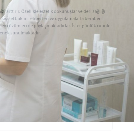
 arttırır. Özellikle estetik dokunuşlar ve deri sağlığı
un kişisel bakım rehberleri ve uygulamalarla beraber
i ev çözümleri de paylaşmaktadırlar. İster günlük rutinler
eçenek sunulmaktadır.