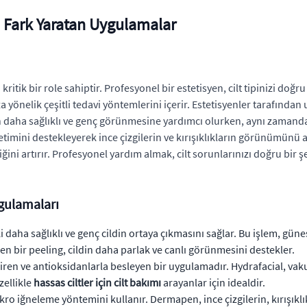
: Fark Yaratan Uygulamalar
itik bir role sahiptir. Profesyonel bir estetisyen, cilt tipinizi doğru
za yönelik çeşitli tedavi yöntemlerini içerir. Estetisyenler tarafınd
 daha sağlıklı ve genç görünmesine yardımcı olurken, aynı zamanda 
imini destekleyerek ince çizgilerin ve kırışıklıkların görünümünü azal
liğini artırır. Profesyonel yardım almak, cilt sorunlarınızı doğru bir
ygulamaları
i daha sağlıklı ve genç cildin ortaya çıkmasını sağlar. Bu işlem, güneş
ren bir peeling, cildin daha parlak ve canlı görünmesini destekler.
ren ve antioksidanlarla besleyen bir uygulamadır. Hydrafacial, vaku
zellikle
hassas ciltler için cilt bakımı
arayanlar için idealdir.
ikro iğneleme yöntemini kullanır. Dermapen, ince çizgilerin, kırışıkl