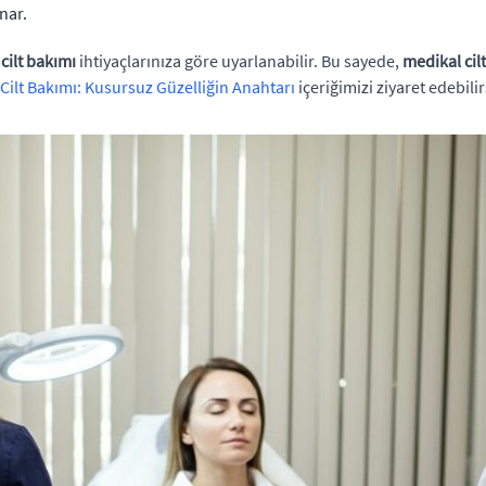
nar.
l
cilt bakımı
ihtiyaçlarınıza göre uyarlanabilir. Bu sayede,
medikal cil
 Cilt Bakımı: Kusursuz Güzelliğin Anahtarı
içeriğimizi ziyaret edebilir