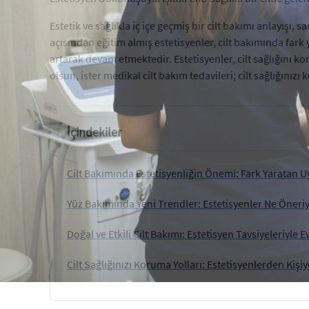
Estetik ve sağlıkla iç içe geçmiş bir cilt bakımı anlayışı
açısından eğitim almış estetisyenler, cilt bakımında fark
artarak devam etmektedir. Estetisyenler, cilt sağlığını k
olsun, ister medikal cilt bakım tedavileri; cilt sağlığı
İçindekiler
Cilt Bakımında Estetisyenliğin Önemi: Fark Yaratan 
Yüz Bakımında Yeni Trendler: Estetisyenler Ne Öneri
Doğal ve Etkili Cilt Bakımı: Estetisyen Tavsiyeleriyle
Cilt Sağlığınızı Koruma Yolları: Estetisyenlerden Kiş