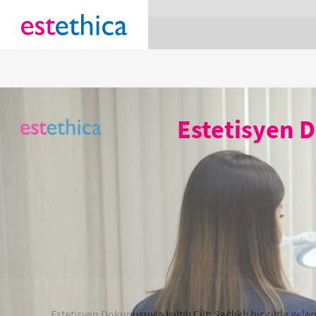
section Service {
}
Estetisyen Do
Estetisyen Dokunuşuyla Işıltılı Cilt: Sağlıklı bir ciltle ge