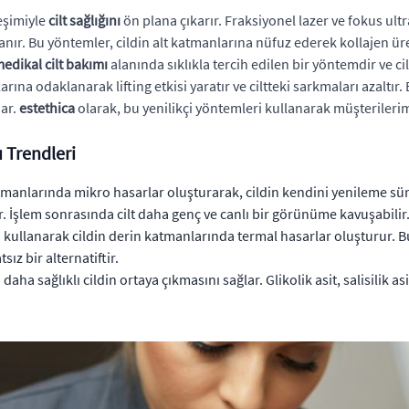
leşimiyle
cilt sağlığını
ön plana çıkarır. Fraksiyonel lazer ve fokus ultr
anır. Bu yöntemler, cildin alt katmanlarına nüfuz ederek kollajen üre
edikal cilt bakımı
alanında sıklıkla tercih edilen bir yöntemdir ve 
ına odaklanarak lifting etkisi yaratır ve ciltteki sarkmaları azaltır
nar.
estethica
olarak, bu yenilikçi yöntemleri kullanarak müşterilerim
 Trendleri
 katmanlarında mikro hasarlar oluşturarak, cildin kendini yenileme sü
idir. İşlem sonrasında cilt daha genç ve canlı bir görünüme kavuşabilir
ullanarak cildin derin katmanlarında termal hasarlar oluşturur. Bu sa
sız bir alternatiftir.
daha sağlıklı cildin ortaya çıkmasını sağlar. Glikolik asit, salisilik as