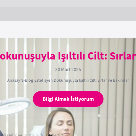
kunuşuyla Işıltılı Cilt: Sırl
30 Mart 2025
Anasayfa
›
Blog
›
Estetisyen Dokunuşuyla Işıltılı Cilt: Sırlar ve Bakımlar
Bilgi Almak İstiyorum
len güzellik ve mutluluğu keşfedin!