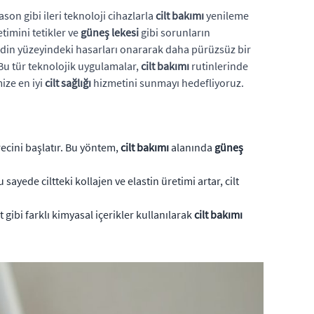
ason gibi ileri teknoloji cihazlarla
cilt bakımı
yenileme
timini tetikler ve
güneş lekesi
gibi sorunların
cildin yüzeyindeki hasarları onararak daha pürüzsüz bir
. Bu tür teknolojik uygulamalar,
cilt bakımı
rutinlerinde
ize en iyi
cilt sağlığı
hizmetini sunmayı hedefliyoruz.
recini başlatır. Bu yöntem,
cilt bakımı
alanında
güneş
.
yede ciltteki kollajen ve elastin üretimi artar, cilt
it gibi farklı kimyasal içerikler kullanılarak
cilt bakımı