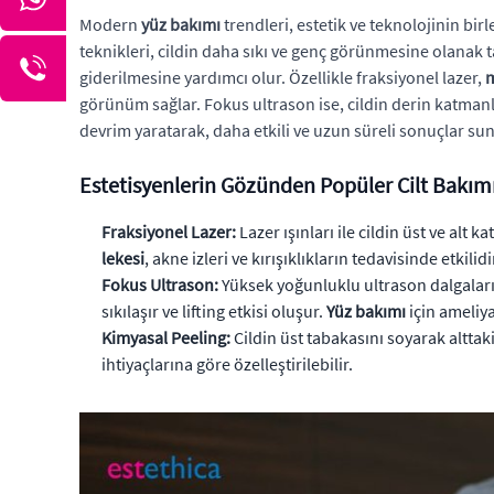
Modern
yüz bakımı
trendleri, estetik ve teknolojinin bir
teknikleri, cildin daha sıkı ve genç görünmesine olanak t
giderilmesine yardımcı olur. Özellikle fraksiyonel lazer,
m
görünüm sağlar. Fokus ultrason ise, cildin derin katmanlar
devrim yaratarak, daha etkili ve uzun süreli sonuçlar su
Estetisyenlerin Gözünden Popüler Cilt Bakımı
Fraksiyonel Lazer:
Lazer ışınları ile cildin üst ve alt
lekesi
, akne izleri ve kırışıklıkların tedavisinde etkil
Fokus Ultrason:
Yüksek yoğunluklu ultrason dalgaları k
sıkılaşır ve lifting etkisi oluşur.
Yüz bakımı
için ameliyat
Kimyasal Peeling:
Cildin üst tabakasını soyarak alttaki 
ihtiyaçlarına göre özelleştirilebilir.