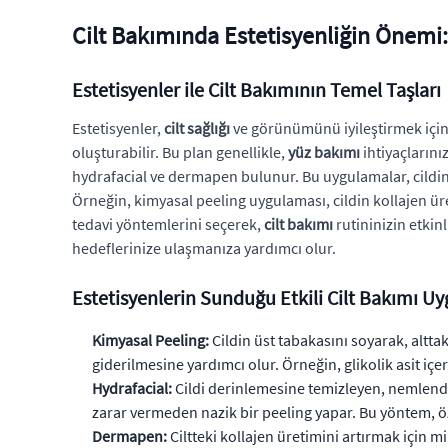
Cilt Bakımında Estetisyenliğin Önemi
Estetisyenler ile Cilt Bakımının Temel Taşları
Estetisyenler,
cilt sağlığı
ve görünümünü iyileştirmek için kr
oluşturabilir. Bu plan genellikle,
yüz bakımı
ihtiyaçlarını
hydrafacial ve dermapen bulunur. Bu uygulamalar, cildin
Örneğin, kimyasal peeling uygulaması, cildin kollajen üret
tedavi yöntemlerini seçerek,
cilt bakımı
rutininizin etkin
hedeflerinize ulaşmanıza yardımcı olur.
Estetisyenlerin Sunduğu Etkili Cilt Bakımı U
Kimyasal Peeling:
Cildin üst tabakasını soyarak, alttak
giderilmesine yardımcı olur. Örneğin, glikolik asit içe
Hydrafacial:
Cildi derinlemesine temizleyen, nemlendi
zarar vermeden nazik bir peeling yapar. Bu yöntem, ö
Dermapen:
Ciltteki kollajen üretimini artırmak için m