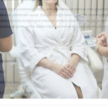
, sadece dış görüntümüzü değil, aynı zamanda kendimize olan güvenimizi
 yaratan yöntemler sunar. Estetisyenliğin önemi, her cilt tipine uyg
oruma yolunda bir dizi yeni trend ve yöntem önerirken, doğal ve etkil
nızı koruma ve ışıldayan bir ciltten ödün vermeme konusunda birçok s
Uygulamalar
yor?
 Evde Uygulamalar
iye Özel Bakım Rehberi