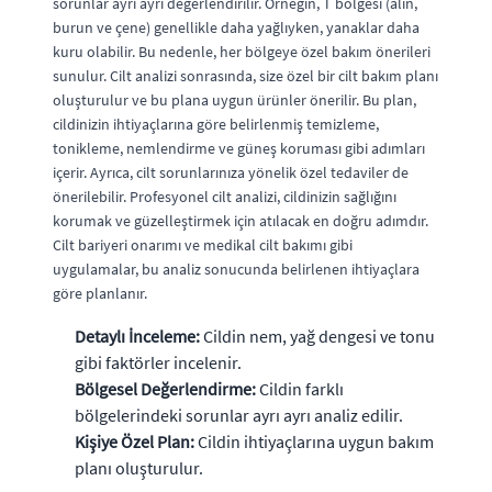
sorunlar ayrı ayrı değerlendirilir. Örneğin, T bölgesi (alın,
burun ve çene) genellikle daha yağlıyken, yanaklar daha
kuru olabilir. Bu nedenle, her bölgeye özel bakım önerileri
sunulur. Cilt analizi sonrasında, size özel bir cilt bakım planı
oluşturulur ve bu plana uygun ürünler önerilir. Bu plan,
cildinizin ihtiyaçlarına göre belirlenmiş temizleme,
tonikleme, nemlendirme ve güneş koruması gibi adımları
içerir. Ayrıca, cilt sorunlarınıza yönelik özel tedaviler de
önerilebilir. Profesyonel cilt analizi, cildinizin sağlığını
korumak ve güzelleştirmek için atılacak en doğru adımdır.
Cilt bariyeri onarımı ve medikal cilt bakımı gibi
uygulamalar, bu analiz sonucunda belirlenen ihtiyaçlara
göre planlanır.
Detaylı İnceleme:
Cildin nem, yağ dengesi ve tonu
gibi faktörler incelenir.
Bölgesel Değerlendirme:
Cildin farklı
bölgelerindeki sorunlar ayrı ayrı analiz edilir.
Kişiye Özel Plan:
Cildin ihtiyaçlarına uygun bakım
planı oluşturulur.