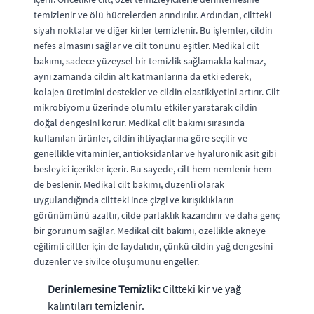
temizlenir ve ölü hücrelerden arındırılır. Ardından, ciltteki
siyah noktalar ve diğer kirler temizlenir. Bu işlemler, cildin
nefes almasını sağlar ve cilt tonunu eşitler. Medikal cilt
bakımı, sadece yüzeysel bir temizlik sağlamakla kalmaz,
aynı zamanda cildin alt katmanlarına da etki ederek,
kolajen üretimini destekler ve cildin elastikiyetini artırır. Cilt
mikrobiyomu üzerinde olumlu etkiler yaratarak cildin
doğal dengesini korur. Medikal cilt bakımı sırasında
kullanılan ürünler, cildin ihtiyaçlarına göre seçilir ve
genellikle vitaminler, antioksidanlar ve hyaluronik asit gibi
besleyici içerikler içerir. Bu sayede, cilt hem nemlenir hem
de beslenir. Medikal cilt bakımı, düzenli olarak
uygulandığında ciltteki ince çizgi ve kırışıklıkların
görünümünü azaltır, cilde parlaklık kazandırır ve daha genç
bir görünüm sağlar. Medikal cilt bakımı, özellikle akneye
eğilimli ciltler için de faydalıdır, çünkü cildin yağ dengesini
düzenler ve sivilce oluşumunu engeller.
Derinlemesine Temizlik:
Ciltteki kir ve yağ
kalıntıları temizlenir.