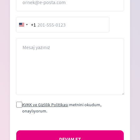
+1
United
States
+1
Mesaj
KVKK ve Gizlilik Politikası
metnini okudum,
onaylıyorum.
DEVAM ET