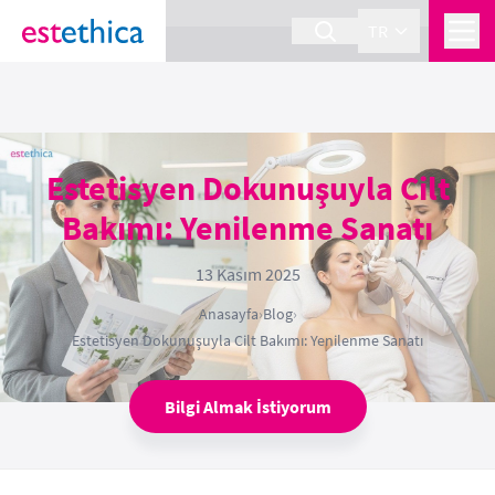
section Service {
}
TR
Estetisyen Dokunuşuyla Cilt
Bakımı: Yenilenme Sanatı
13 Kasım 2025
Anasayfa
›
Blog
›
Estetisyen Dokunuşuyla Cilt Bakımı: Yenilenme Sanatı
Bilgi Almak İstiyorum