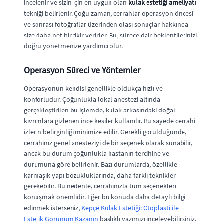
incelenir ve sizin için en uygun olan
kulak estetiği ameliyatı
tekniği belirlenir. Çoğu zaman, cerrahlar operasyon öncesi
ve sonrası fotoğraflar üzerinden olası sonuçlar hakkında
size daha net bir fikir verirler. Bu, sürece dair beklentilerinizi
doğru yönetmenize yardımcı olur.
Operasyon Süreci ve Yöntemler
Operasyonun kendisi genellikle oldukça hızlı ve
konforludur. Çoğunlukla lokal anestezi altında
gerçekleştirilen bu işlemde, kulak arkasındaki doğal
kıvrımlara gizlenen ince kesiler kullanılır. Bu sayede cerrahi
izlerin belirginliği minimize edilir. Gerekli görüldüğünde,
cerrahınız genel anesteziyi de bir seçenek olarak sunabilir,
ancak bu durum çoğunlukla hastanın tercihine ve
durumuna göre belirlenir. Bazı durumlarda, özellikle
karmaşık yapı bozukluklarında, daha farklı teknikler
gerekebilir. Bu nedenle, cerrahınızla tüm seçenekleri
konuşmak önemlidir. Eğer bu konuda daha detaylı bilgi
edinmek isterseniz,
Kepçe Kulak Estetiği: Otoplasti ile
Estetik Görünüm Kazanın
başlıklı yazımızı inceleyebilirsiniz.