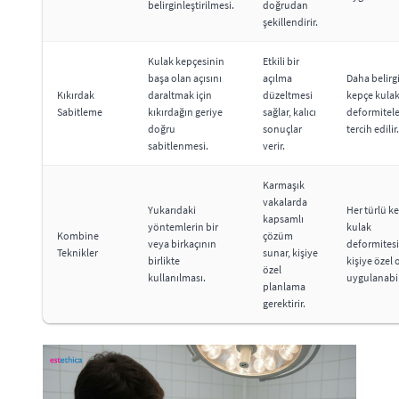
belirginleştirilmesi.
doğrudan
şekillendirir.
Kulak kepçesinin
Etkili bir
başa olan açısını
açılma
Daha belirg
Kıkırdak
daraltmak için
düzeltmesi
kepçe kula
Sabitleme
kıkırdağın geriye
sağlar, kalıcı
deformitel
doğru
sonuçlar
tercih edilir.
sabitlenmesi.
verir.
Karmaşık
vakalarda
Yukarıdaki
Her türlü k
kapsamlı
yöntemlerin bir
kulak
Kombine
çözüm
veya birkaçının
deformitesi
Teknikler
sunar, kişiye
birlikte
kişiye özel 
özel
kullanılması.
uygulanabil
planlama
gerektirir.