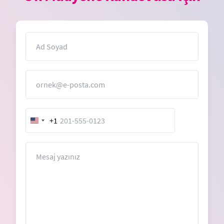
İsim
E-Posta
+1
United
States
+1
Mesaj