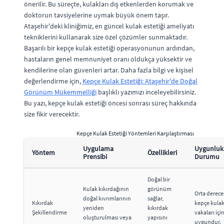
önerilir. Bu süreçte, kulakları dış etkenlerden korumak ve
doktorun tavsiyelerine uymak büyük önem taşır.
Ataşehir'deki kliniğimiz, en güncel kulak estetiği ameliyatı
tekniklerini kullanarak size özel çözümler sunmaktadır.
Başarılı bir kepçe kulak estetiği operasyonunun ardından,
hastaların genel memnuniyet oranı oldukça yüksektir ve
kendilerine olan güvenleri artar. Daha fazla bilgi ve kişisel
değerlendirme için,
Kepçe Kulak Estetiği: Ataşehir'de Doğal
Görünüm Mükemmelliği
başlıklı yazımızı inceleyebilirsiniz.
Bu yazı, kepçe kulak estetiği öncesi sonrası süreç hakkında
size fikir verecektir.
Kepçe Kulak Estetiği Yöntemleri Karşılaştırması
Uygulama
Uygunluk
Yöntem
Özellikleri
Prensibi
Durumu
Doğal bir
Kulak kıkırdağının
görünüm
Orta derec
doğal kıvrımlarının
sağlar,
Kıkırdak
kepçe kula
yeniden
kıkırdak
Şekillendirme
vakaları içi
oluşturulması veya
yapısını
uygundur.