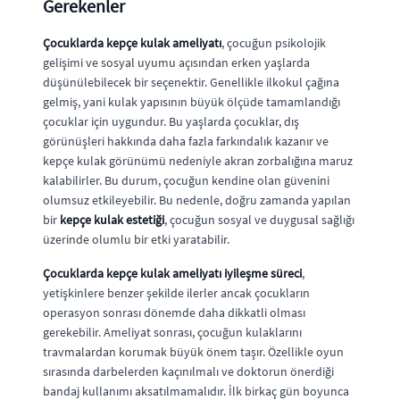
Gerekenler
Çocuklarda kepçe kulak ameliyatı
, çocuğun psikolojik
gelişimi ve sosyal uyumu açısından erken yaşlarda
düşünülebilecek bir seçenektir. Genellikle ilkokul çağına
gelmiş, yani kulak yapısının büyük ölçüde tamamlandığı
çocuklar için uygundur. Bu yaşlarda çocuklar, dış
görünüşleri hakkında daha fazla farkındalık kazanır ve
kepçe kulak görünümü nedeniyle akran zorbalığına maruz
kalabilirler. Bu durum, çocuğun kendine olan güvenini
olumsuz etkileyebilir. Bu nedenle, doğru zamanda yapılan
bir
kepçe kulak estetiği
, çocuğun sosyal ve duygusal sağlığı
üzerinde olumlu bir etki yaratabilir.
Çocuklarda kepçe kulak ameliyatı iyileşme süreci
,
yetişkinlere benzer şekilde ilerler ancak çocukların
operasyon sonrası dönemde daha dikkatli olması
gerekebilir. Ameliyat sonrası, çocuğun kulaklarını
travmalardan korumak büyük önem taşır. Özellikle oyun
sırasında darbelerden kaçınılmalı ve doktorun önerdiği
bandaj kullanımı aksatılmamalıdır. İlk birkaç gün boyunca