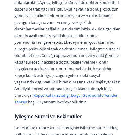
anlatılacaktır. Ayrıca, iyileşme sürecinde doktor kontrolleri
düzenli olarak yapılmalıdır. Okul hayatına dönüş, çocuğun
genel iyilik haline, doktorun onayına ve okul ortamının
çocuğun kulağına zarar vermeyecek şekilde
düzenlenmesine bağlıdır. Bazı durumlarda, okulda geçirilen
sürenin azaltılması veya daha sakin bir ortama
yönlendirilmesi gerekebilir. Ebeveynlerin, çocuklarını bu
süreçte psikolojik olarak da desteklemesi, iyileşme sürecini
olumlu etkiler. Çocuğa operasyonun neden yapıldığı ve ne
kadar süreceği hakkında doğru bilgiler vermek, onun
kaygılarını azaltacaktır. Unutulmamalıdır ki, başarılı bir
kepçe kulak estetiği, çocuğun gelecekteki sosyal
yaşamında özgüvenli bir birey olmasına katkı sağlayacaktır.
Ameliyat öncesi ve sonrası süreç hakkında detaylı bilgi
almak için
Kepçe Kulak Estetiği: Doğal Görünümle Yeniden
Tanışın
başlıklı yazımızı inceleyebilirsiniz.
İyileşme Süreci ve Beklentiler
Genel olarak kepçe kulak estetiğinin iyileşme süreci birkaç
hafta sürer. İlk birkaç gün şişlik ve morluklar en belirgin