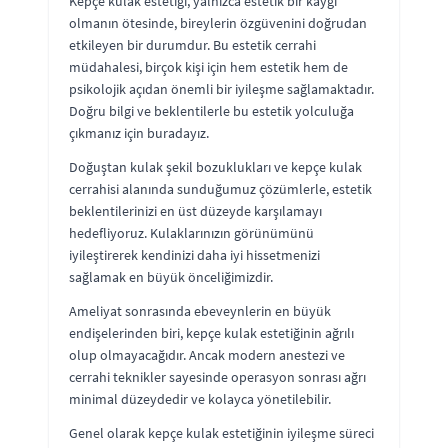
Kepçe kulak estetiği, yalnızca estetik bir kaygı
olmanın ötesinde, bireylerin özgüvenini doğrudan
etkileyen bir durumdur. Bu estetik cerrahi
müdahalesi, birçok kişi için hem estetik hem de
psikolojik açıdan önemli bir iyileşme sağlamaktadır.
Doğru bilgi ve beklentilerle bu estetik yolculuğa
çıkmanız için buradayız.
Doğuştan kulak şekil bozuklukları ve kepçe kulak
cerrahisi alanında sunduğumuz çözümlerle, estetik
beklentilerinizi en üst düzeyde karşılamayı
hedefliyoruz. Kulaklarınızın görünümünü
iyileştirerek kendinizi daha iyi hissetmenizi
sağlamak en büyük önceliğimizdir.
Ameliyat sonrasında ebeveynlerin en büyük
endişelerinden biri, kepçe kulak estetiğinin ağrılı
olup olmayacağıdır. Ancak modern anestezi ve
cerrahi teknikler sayesinde operasyon sonrası ağrı
minimal düzeydedir ve kolayca yönetilebilir.
Genel olarak kepçe kulak estetiğinin iyileşme süreci