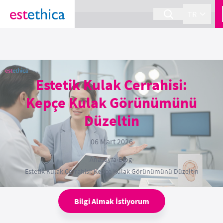
section Service {
}
TR
Estetik Kulak Cerrahisi:
Kepçe Kulak Görünümünü
Düzeltin
06 Mart 2026
Anasayfa
›
Blog
›
Estetik Kulak Cerrahisi: Kepçe Kulak Görünümünü Düzeltin
Bilgi Almak İstiyorum