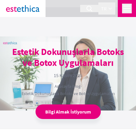
section Service {
}
TR
Estetik Dokunuşlarla Botoks
ve Botox Uygulamaları
15 Kasım 2025
Anasayfa
›
Blog
›
Estetik Dokunuşlarla Botoks ve Botox Uygulamaları
Bilgi Almak İstiyorum