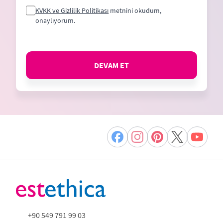
KVKK ve Gizlilik Politikası
metnini okudum,
onaylıyorum.
DEVAM ET
+90 549 791 99 03