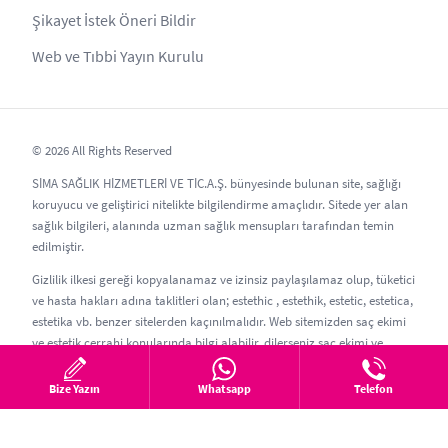
Şikayet İstek Öneri Bildir
Web ve Tıbbi Yayın Kurulu
© 2026 All Rights Reserved
SİMA SAĞLIK HİZMETLERİ VE TİC.A.Ş. bünyesinde bulunan site, sağlığı
koruyucu ve geliştirici nitelikte bilgilendirme amaçlıdır. Sitede yer alan
sağlık bilgileri, alanında uzman sağlık mensupları tarafından temin
edilmiştir.
Gizlilik ilkesi gereği kopyalanamaz ve izinsiz paylaşılamaz olup, tüketici
ve hasta hakları adına taklitleri olan; estethic , estethik, estetic, estetica,
estetika vb. benzer sitelerden kaçınılmalıdır. Web sitemizden saç ekimi
ve estetik cerrahi konularında bilgi alabilir, dilerseniz saç ekimi ve
estetik randevusu oluşturabilirsiniz.
Bize Yazın
Whatsapp
Telefon
Güncelleme Tarihi: 06.08.2026