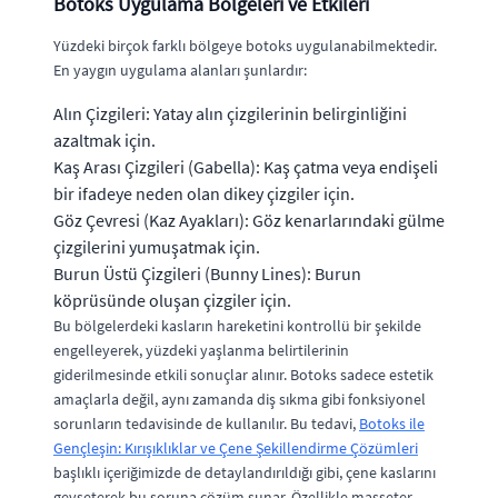
Botoks Uygulama Bölgeleri ve Etkileri
Yüzdeki birçok farklı bölgeye botoks uygulanabilmektedir.
En yaygın uygulama alanları şunlardır:
Alın Çizgileri: Yatay alın çizgilerinin belirginliğini
azaltmak için.
Kaş Arası Çizgileri (Gabella): Kaş çatma veya endişeli
bir ifadeye neden olan dikey çizgiler için.
Göz Çevresi (Kaz Ayakları): Göz kenarlarındaki gülme
çizgilerini yumuşatmak için.
Burun Üstü Çizgileri (Bunny Lines): Burun
köprüsünde oluşan çizgiler için.
Bu bölgelerdeki kasların hareketini kontrollü bir şekilde
engelleyerek, yüzdeki yaşlanma belirtilerinin
giderilmesinde etkili sonuçlar alınır. Botoks sadece estetik
amaçlarla değil, aynı zamanda diş sıkma gibi fonksiyonel
sorunların tedavisinde de kullanılır. Bu tedavi,
Botoks ile
Gençleşin: Kırışıklıklar ve Çene Şekillendirme Çözümleri
başlıklı içeriğimizde de detaylandırıldığı gibi, çene kaslarını
gevşeterek bu soruna çözüm sunar. Özellikle masseter