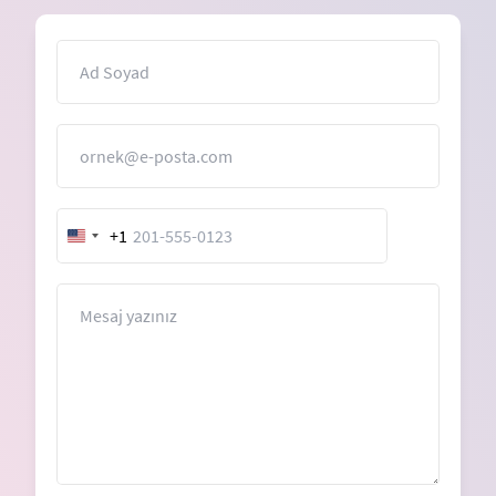
İsim
E-Posta
+1
United
States
+1
Mesaj