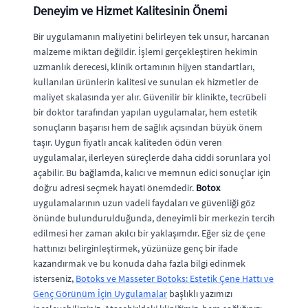
Deneyim ve Hizmet Kalitesinin Önemi
Bir uygulamanın maliyetini belirleyen tek unsur, harcanan
malzeme miktarı değildir. İşlemi gerçekleştiren hekimin
uzmanlık derecesi, klinik ortamının hijyen standartları,
kullanılan ürünlerin kalitesi ve sunulan ek hizmetler de
maliyet skalasında yer alır. Güvenilir bir klinikte, tecrübeli
bir doktor tarafından yapılan uygulamalar, hem estetik
sonuçların başarısı hem de sağlık açısından büyük önem
taşır. Uygun fiyatlı ancak kaliteden ödün veren
uygulamalar, ilerleyen süreçlerde daha ciddi sorunlara yol
açabilir. Bu bağlamda, kalıcı ve memnun edici sonuçlar için
doğru adresi seçmek hayati önemdedir.
Botox
uygulamalarının uzun vadeli faydaları ve güvenliği göz
önünde bulundurulduğunda, deneyimli bir merkezin tercih
edilmesi her zaman akılcı bir yaklaşımdır. Eğer siz de çene
hattınızı belirginleştirmek, yüzünüze genç bir ifade
kazandırmak ve bu konuda daha fazla bilgi edinmek
isterseniz,
Botoks ve Masseter Botoks: Estetik Çene Hattı ve
Genç Görünüm İçin Uygulamalar
başlıklı yazımızı