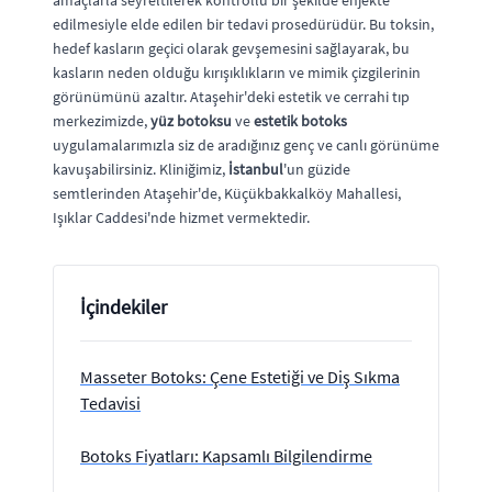
amaçlarla seyreltilerek kontrollü bir şekilde enjekte
edilmesiyle elde edilen bir tedavi prosedürüdür. Bu toksin,
hedef kasların geçici olarak gevşemesini sağlayarak, bu
kasların neden olduğu kırışıklıkların ve mimik çizgilerinin
görünümünü azaltır. Ataşehir'deki estetik ve cerrahi tıp
merkezimizde,
yüz botoksu
ve
estetik botoks
uygulamalarımızla siz de aradığınız genç ve canlı görünüme
kavuşabilirsiniz. Kliniğimiz,
İstanbul
'un güzide
semtlerinden Ataşehir'de, Küçükbakkalköy Mahallesi,
Işıklar Caddesi'nde hizmet vermektedir.
İçindekiler
Masseter Botoks: Çene Estetiği ve Diş Sıkma
Tedavisi
Botoks Fiyatları: Kapsamlı Bilgilendirme