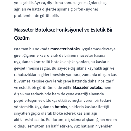
yol açabilir. Ayrıca, diş sıkma sonucu çene ağrıları, baş
ağrıları ve hatta dişlerde aşınma gibi fonksiyonel
problemler de görülebilir.
Masseter Botoksu: Fonksiyonel ve Estetik Bir
Çözüm
İşte tam bu noktada
masseter botoks
uygulaması devreye
girer. Çiğneme kası olarak da bilinen masseter kasına
uygulanan kontrollü botoks enjeksiyonları, bu kasların
gevşetilmesini sağlar. Bu sayede diş sıkma kaynaklı ağrı ve
rahatsızlıkların giderilmesinin yanı sıra, zamanla oluşan kas
büyümesi tersine çevrilerek çene hattında daha ince, zarif
ve estetik bir görünüm elde edilir.
Masseter botoks
, hem
diş sıkma tedavisinde hem de çene estetiği alanında
popülerleşen ve oldukça etkili sonuçlar veren bir tedavi
yöntemidir. Uygulanan
botoks
, sinirlerin kaslara ilettiği
sinyalleri geçici olarak bloke ederek kasların aşırı
aktivitesini azaltır. Bu durum, diş sıkma alışkanlığının neden
olduğu semptomları hafifletirken, yüz hatlarının yeniden