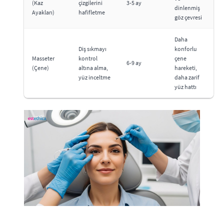
(Kaz
çizgilerini
3-5 ay
dinlenmiş
Ayakları)
hafifletme
göz çevresi
Daha
Diş sıkmayı
konforlu
Masseter
kontrol
çene
6-9 ay
(Çene)
altına alma,
hareketi,
yüz inceltme
daha zarif
yüz hattı