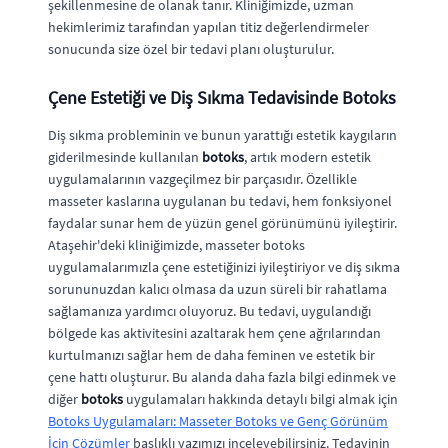
şekillenmesine de olanak tanır. Kliniğimizde, uzman
hekimlerimiz tarafından yapılan titiz değerlendirmeler
sonucunda size özel bir tedavi planı oluşturulur.
Çene Estetiği ve Diş Sıkma Tedavisinde Botoks
Diş sıkma probleminin ve bunun yarattığı estetik kaygıların
giderilmesinde kullanılan
botoks
, artık modern estetik
uygulamalarının vazgeçilmez bir parçasıdır. Özellikle
masseter kaslarına uygulanan bu tedavi, hem fonksiyonel
faydalar sunar hem de yüzün genel görünümünü iyileştirir.
Ataşehir'deki kliniğimizde, masseter botoks
uygulamalarımızla çene estetiğinizi iyileştiriyor ve diş sıkma
sorununuzdan kalıcı olmasa da uzun süreli bir rahatlama
sağlamanıza yardımcı oluyoruz. Bu tedavi, uygulandığı
bölgede kas aktivitesini azaltarak hem çene ağrılarından
kurtulmanızı sağlar hem de daha feminen ve estetik bir
çene hattı oluşturur. Bu alanda daha fazla bilgi edinmek ve
diğer
botoks
uygulamaları hakkında detaylı bilgi almak için
Botoks Uygulamaları: Masseter Botoks ve Genç Görünüm
İçin Çözümler
başlıklı yazımızı inceleyebilirsiniz. Tedavinin