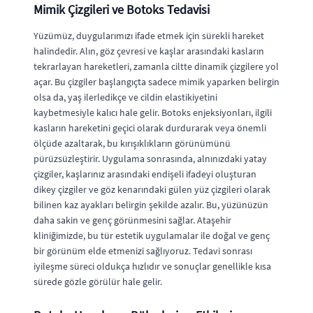
Mimik Çizgileri ve Botoks Tedavisi
Yüzümüz, duygularımızı ifade etmek için sürekli hareket
halindedir. Alın, göz çevresi ve kaşlar arasındaki kasların
tekrarlayan hareketleri, zamanla ciltte dinamik çizgilere yol
açar. Bu çizgiler başlangıçta sadece mimik yaparken belirgin
olsa da, yaş ilerledikçe ve cildin elastikiyetini
kaybetmesiyle kalıcı hale gelir. Botoks enjeksiyonları, ilgili
kasların hareketini geçici olarak durdurarak veya önemli
ölçüde azaltarak, bu kırışıklıkların görünümünü
pürüzsüzleştirir. Uygulama sonrasında, alnınızdaki yatay
çizgiler, kaşlarınız arasındaki endişeli ifadeyi oluşturan
dikey çizgiler ve göz kenarındaki gülen yüz çizgileri olarak
bilinen kaz ayakları belirgin şekilde azalır. Bu, yüzünüzün
daha sakin ve genç görünmesini sağlar. Ataşehir
kliniğimizde, bu tür estetik uygulamalar ile doğal ve genç
bir görünüm elde etmenizi sağlıyoruz. Tedavi sonrası
iyileşme süreci oldukça hızlıdır ve sonuçlar genellikle kısa
sürede gözle görülür hale gelir.