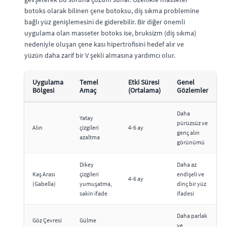
botoks olarak bilinen çene botoksu, diş sıkma problemine
bağlı yüz genişlemesini de giderebilir. Bir diğer önemli
uygulama olan masseter botoks ise, bruksizm (diş sıkma)
nedeniyle oluşan çene kası hipertrofisini hedef alır ve
yüzün daha zarif bir V şekli almasına yardımcı olur.
Uygulama
Temel
Etki Süresi
Genel
Bölgesi
Amaç
(Ortalama)
Gözlemler
Daha
Yatay
pürüzsüz ve
Alın
çizgileri
4-6 ay
genç alın
azaltma
görünümü
Dikey
Daha az
Kaş Arası
çizgileri
endişeli ve
4-6 ay
(Gabella)
yumuşatma,
dinç bir yüz
sakin ifade
ifadesi
Daha parlak
Göz Çevresi
Gülme
ve