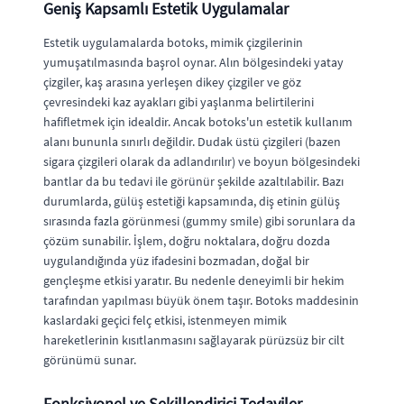
Geniş Kapsamlı Estetik Uygulamalar
Estetik uygulamalarda botoks, mimik çizgilerinin
yumuşatılmasında başrol oynar. Alın bölgesindeki yatay
çizgiler, kaş arasına yerleşen dikey çizgiler ve göz
çevresindeki kaz ayakları gibi yaşlanma belirtilerini
hafifletmek için idealdir. Ancak botoks'un estetik kullanım
alanı bununla sınırlı değildir. Dudak üstü çizgileri (bazen
sigara çizgileri olarak da adlandırılır) ve boyun bölgesindeki
bantlar da bu tedavi ile görünür şekilde azaltılabilir. Bazı
durumlarda, gülüş estetiği kapsamında, diş etinin gülüş
sırasında fazla görünmesi (gummy smile) gibi sorunlara da
çözüm sunabilir. İşlem, doğru noktalara, doğru dozda
uygulandığında yüz ifadesini bozmadan, doğal bir
gençleşme etkisi yaratır. Bu nedenle deneyimli bir hekim
tarafından yapılması büyük önem taşır. Botoks maddesinin
kaslardaki geçici felç etkisi, istenmeyen mimik
hareketlerinin kısıtlanmasını sağlayarak pürüzsüz bir cilt
görünümü sunar.
Fonksiyonel ve Şekillendirici Tedaviler