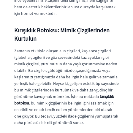
inceleyebilirsiniz. Ataşehir'deki kliniğimiz, hem sağlığınızı
hem de estetik beklentilerinizi en üst düzeyde karşılamak
için hizmet vermektedir.
Kırışıklık Botoksu: Mimik Çizgilerinden
Kurtulun
Zamanın etkisiyle oluşan alın çizgileri, kaş arası çizgileri
(glabella çizgileri) ve göz çevresindeki kaz ayakları gibi
mimik çizgileri, yüzümüzün daha yaşlı görünmesine neden
olabilir. Bu çizgiler, güldüğümüzde, şaşırdığımızda veya
kaşlarımızı çattığımızda daha belirgin hale gelir ve zamanla
yerleşik hale gelebilir. Neyse ki, gelişen estetik tıp sayesinde
bu mimik çizgilerinden kurtulmak ve daha genç, dinç bir
görünüme kavuşmak mümkün. İşte bu noktada
kırışıklık
botoksu
, bu mimik çizgilerinin belirginliğini azaltmak için
en etkili ve en sık tercih edilen yöntemlerden biri olarak
öne çıkıyor. Bu tedavi, yüzdeki ifade çizgilerini yumuşatarak
daha pürüzsüz bir cilt görünümü sunar.