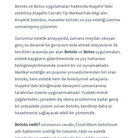
Botoks ve Botox uygulamaları hakkında Ataşehir'deki
estethica Ataşehir Cerrahi Tıp Merkezi'nde bilgi alın.
Kırışıklık botoksu, masseter botoks ve yüz estetiği üzerine
uzmanlaşmış çözümler.
Günümüz estetik anlayışında, zamana meydan okuyan
genç ve dinamik bir görünüm elde etmek isteyenlerin ilk
tercihleri arasında yer alan
Botoks
ve
Botox
uygulamaları,
estetik kaygıların giderilmesinde ve yüz hatlarının
belirginleştirilmesinde önemli bir rol oynamaktadır.
Medikal estetiğin en popüler prosedürlerinden biri olan
botoks, hem estetik hem de fonksiyonel amaçlarla
Ataşehir'deki kliniğimizde deneyimli uzmanlarımız
tarafından özenle uygulanmaktadır. Yüzdeki mimik
çizgilerinden, çenedeki diş sıkma problemine kadar geniş
bir yelpazede çözüm sunan botoks, kendinizi daha iyi
hissetmenizi sağlayacak etkili bir yöntemdir.
Botoks nedir?
sorusunun cevabı, Clostridium botulinum
adlı bakterinin ürettiği bir toksinin, tıbbi ve estetik