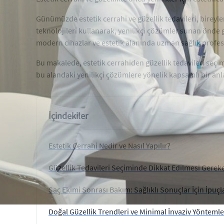
Günümüzde estetik cerrahi ve güzellik tedavileri, bireyl
teknolojileri kullanarak, yenilikçi çözümler sunan önde g
modern cihazlar ve estetik alanında uzman sağlık profes
Bu makalede, estetik cerrahiden güzellik tedavileri seçi
bu alandaki yenilikçi çözümlere yönelik kapsamlı bir anl
İçindekiler
Estetik Cerrahi Nedir ve Nasıl Yapılır?
Güzellik Tedavileri Seçiminde Dikkat Edilmesi Gerek
Saç Ekimi Sonrası Bakım: Sağlıklı Sonuçlar İçin İpuçl
Doğal Güzellik Trendleri ve Minimal İnvaziv Yöntemle