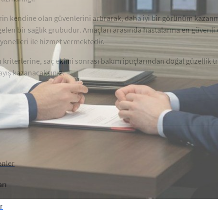
erin kendine olan güvenlerini artırarak, daha iyi bir görünüm kaza
elen bir sağlık grubudur. Amaçları arasında hastalarına en güvenli v
yonelleri ile hizmet vermektedir.
m kriterlerine, saç ekimi sonrası bakım ipuçlarından doğal güzellik 
ayış kazanacaksınız.
enler
arı
r