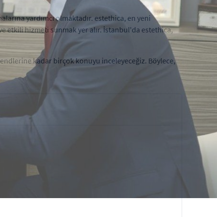
nmalarına yardımcı olmaktadır.
estethica
, en yeni
e etkili hizmeti sunmak yer alır. İstanbul'da
estethica
,
trendlerine kadar birçok konuyu inceleyeceğiz. Böylece,