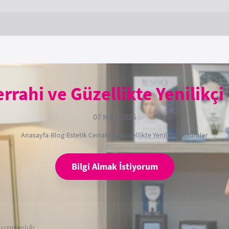
errahi ve Güzellikte Yenilikç
07 Mart 2025
Anasayfa
›
Blog
›
Estetik Cerrahi ve Güzellikte Yenilikçi Çözümler
Bilgi Almak İstiyorum
a uzmanlığı.