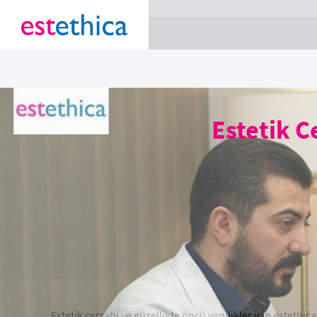
section Service {
}
Estetik C
Estetik cerrahi ve güzellikte öncü yenilikler için estethic