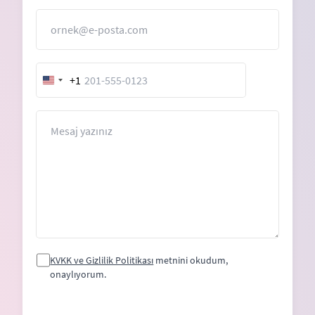
E-Posta
+1
United
States
+1
Mesaj
KVKK ve Gizlilik Politikası
metnini okudum,
onaylıyorum.