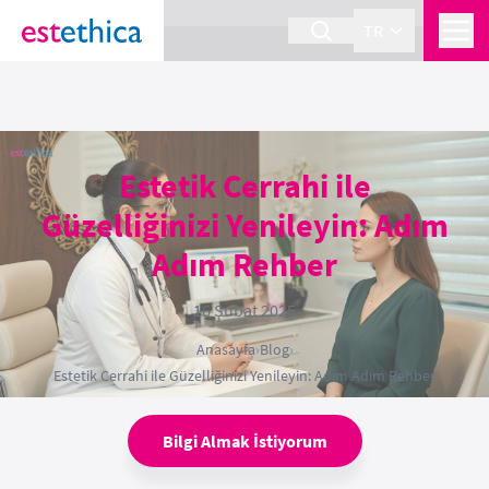
section Service {
}
TR
Estetik Cerrahi ile
Güzelliğinizi Yenileyin: Adım
Adım Rehber
16 Şubat 2025
Anasayfa
›
Blog
›
Estetik Cerrahi ile Güzelliğinizi Yenileyin: Adım Adım Rehber
Bilgi Almak İstiyorum