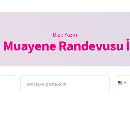
Bize Yazın
 Muayene Randevusu İ
E-Posta
Unit
Stat
+1