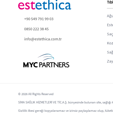
Tıb
Ağı
+90 549 791 99 03
Est
0850 222 38 45
Saç
info@estethica.com.tr
Koz
Sağ
Zay
© 2026 All Rights Reserved
SİMA SAĞLIK HİZMETLERİ VE TİC.A.Ş. bünyesinde bulunan site, sağlığı kor
Gizlilik ilkesi gereği kopyalanamaz ve izinsiz paylaşılamaz olup, tüketici