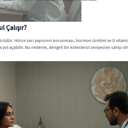
l Çalışır?
rüdür. Hücre zarı yapısının korunması, hormon üretimi ve D vitamini 
yol açabilir. Bu nedenle, dengeli bir kolesterol seviyesine sahip olma