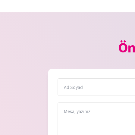
Ön
İsim
Mesaj