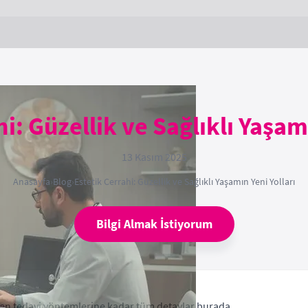
i: Güzellik ve Sağlıklı Yaşam
13 Kasım 2025
Anasayfa
›
Blog
›
Estetik Cerrahi: Güzellik ve Sağlıklı Yaşamın Yeni Yolları
Bilgi Almak İstiyorum
en tedavi yöntemlerine kadar tüm detaylar burada.