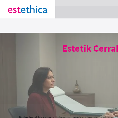
section Service {
}
Estetik Cerrah
Kolesterol hakkında bilmeniz gereken her şey: sebebind