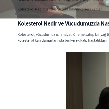
Kolesterol Nedir: Sağlığınız İçin Bilmeniz Gerekenler
Kolesterol Nedir ve Vücudumuzda Nası
Kolesterol, vücudumuz için hayati öneme sahip bir yağ tü
kolesterol kan damarlarında birikerek kalp hastalıklarına 