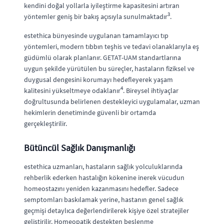
kendini doğal yollarla iyileştirme kapasitesini artıran
3
yöntemler geniş bir bakış açısıyla sunulmaktadır
.
estethica bünyesinde uygulanan tamamlayıcı tıp
yöntemleri, modern tıbbın teşhis ve tedavi olanaklarıyla eş
güdümlü olarak planlanır. GETAT-UAM standartlarına
uygun şekilde yürütülen bu süreçler, hastaların fiziksel ve
duygusal dengesini korumayı hedefleyerek yaşam
4
kalitesini yükseltmeye odaklanır
. Bireysel ihtiyaçlar
doğrultusunda belirlenen destekleyici uygulamalar, uzman
hekimlerin denetiminde güvenli bir ortamda
gerçekleştirilir.
Bütüncül Sağlık Danışmanlığı
estethica uzmanları, hastaların sağlık yolculuklarında
rehberlik ederken hastalığın kökenine inerek vücudun
homeostazını yeniden kazanmasını hedefler. Sadece
semptomları baskılamak yerine, hastanın genel sağlık
geçmişi detaylıca değerlendirilerek kişiye özel stratejiler
geliştirilir. Homeopatik destekten beslenme