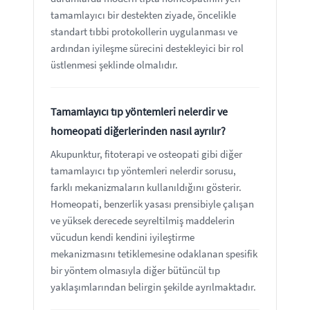
tamamlayıcı bir destekten ziyade, öncelikle
standart tıbbi protokollerin uygulanması ve
ardından iyileşme sürecini destekleyici bir rol
üstlenmesi şeklinde olmalıdır.
Tamamlayıcı tıp yöntemleri nelerdir ve
homeopati diğerlerinden nasıl ayrılır?
Akupunktur, fitoterapi ve osteopati gibi diğer
tamamlayıcı tıp yöntemleri nelerdir sorusu,
farklı mekanizmaların kullanıldığını gösterir.
Homeopati, benzerlik yasası prensibiyle çalışan
ve yüksek derecede seyreltilmiş maddelerin
vücudun kendi kendini iyileştirme
mekanizmasını tetiklemesine odaklanan spesifik
bir yöntem olmasıyla diğer bütüncül tıp
yaklaşımlarından belirgin şekilde ayrılmaktadır.