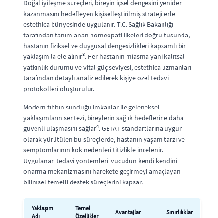
Doğal iyileşme süreçleri, bireyin içsel dengesini yeniden
kazanmasını hedefleyen kişiselleştirilmiş stratejilerle
estethica bünyesinde uygulanır. T.C. Sağlık Bakanlığı
tarafından tanımlanan homeopati ilkeleri doğrultusunda,
hastanın fiziksel ve duygusal dengesizlikleri kapsamlı bir
3
yaklaşım la ele alınır
. Her hastanın miasma yani kalıtsal
yatkınlık durumu ve vital güç seviyesi, estethica uzmanları
tarafından detaylı analiz edilerek kişiye özel tedavi
protokolleri oluşturulur.
Modern tıbbın sunduğu imkanlar ile geleneksel
yaklaşımların sentezi, bireylerin sağlık hedeflerine daha
4
güvenli ulaşmasını sağlar
. GETAT standartlarına uygun
olarak yürütülen bu süreçlerde, hastanın yaşam tarzı ve
semptomlarının kök nedenleri titizlikle incelenir.
Uygulanan tedavi yöntemleri, vücudun kendi kendini
onarma mekanizmasını harekete geçirmeyi amaçlayan
bilimsel temelli destek süreçlerini kapsar.
Yaklaşım
Temel
Avantajlar
Sınırlılıklar
Adı
Özellikler