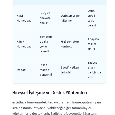
Uzun
Bireysel
Klasik
Derinlemesine
süreli
anayasal
Homeopati
iyileşme
takip
analiz
gerekir
Semptom
Anayasal
Klinik
odaklı
Hızlı semptom
etkiler
Homeopati
çoklu
kontrolü
sınırlı
remedi
Sadece
Etken
Spesifik etken
etken
İzopati
madde
tedavisi
varlığında
benzerliği
etkili
Bireysel İyileşme ve Destek Yöntemleri
estethica bünyesindeki tedavi planları, homeopatinin yanı
sıra hastanın ihtiyaç duyabileceği diğer tamamlayıcı
yöntemlerle desteklenir. Sağlık profesyonelleri, hastanın