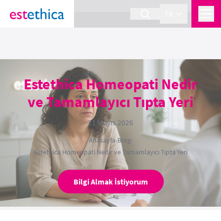
section Service {
}
TR
Estethica Homeopati Nedir
ve Tamamlayıcı Tıpta Yeri
21 Mayıs 2026
Anasayfa
›
Blog
›
Estethica Homeopati Nedir ve Tamamlayıcı Tıpta Yeri
Bilgi Almak İstiyorum