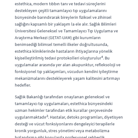
estethica, modern tıbbın tanı ve tedavi süreçlerini
destekleyen çeşitli tamamlayıcı tıp uygulamalarını
bünyesinde barındırarak bireylerin fiziksel ve zihinsel
sağlığını kapsamlı bir yaklaşım la ele alır. Sağlık Bilimleri
Üniversitesi Geleneksel ve Tamamlayıcı Tıp Uygulama ve
Araştırma Merkezi (GETAT-UAM) gibi kurumların
benimsediği bilimsel temelli ilkeler doğrultusunda,
estethica kliniklerinde hastaların ihtiyaçlarına yönelik
4
kişiselleştirilmiş tedavi protokolleri oluşturulur
. Bu
uygulamalar arasında yer alan akupunktur, refleksoloji ve
fonksiyonel tıp yaklaşımları, vücudun kendini iyileştirme
mekanizmalarını destekleyerek yaşam kalitesini artırmayı
hedefler.
Sağlık Bakanlığı tarafından onaylanan geleneksel ve
tamamlayıcı tıp uygulamaları, estethica bünyesindeki
uzman hekimler tarafından etik kurallar çerçevesinde
3
uygulanmaktadır
. Hastalar, detoks programları, diyetisyen
desteği ve vücut fonksiyonlarını dengeleyici terapilerle
kronik yorgunluk, stres yönetimi veya metabolizma
hızlandırma gibi konularda profesyonel rehberlik