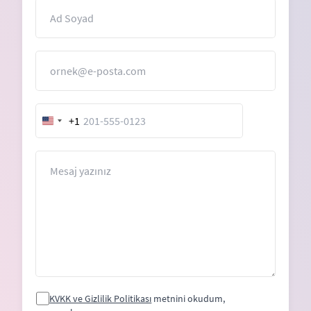
İsim
E-Posta
+1
United
States
+1
Mesaj
KVKK ve Gizlilik Politikası
metnini okudum,