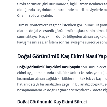
tiroid sorunları gibi durumlarda, ilgili uzman hekimler t
olduğunda ise, doktor kontrolünde belirli takviyelerle bu
önemli rol oynayabilir.
Tüm bu yöntemlere rağmen istenilen görünüme ulaşılamaya
olarak, doğal ve estetik görünümlü kaşlara sahip olmak i
sunmaktayız. Kaş ekimi, donör bölgeden alınan saç kökler
kavuşmasını sağlar. İşlem sonrası iyileşme süreci ve sonuç
Doğal Görünümlü Kaş Ekimi Nasıl Yapı
Doğal görünümlü kaş ekimi nasıl yapılır
sorusunun cevabı
ekimi uygulamalarında Foliküler Ünite Ekstraksiyonu (FUE
kısmından alınan sağlıklı kıl köklerinin, tek tek ve kaşı
hatları detaylı bir analizden geçirilir. Bu analiz doğrultu
hesaplamalarla ve doğru açılarda yerleştirerek, adeta ki
Doğal Görünümlü Kaş Ekimi Süreci