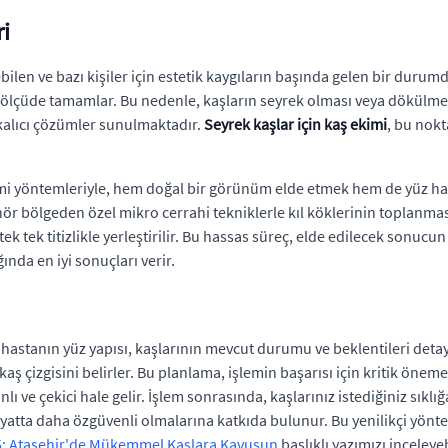
i
len ve bazı kişiler için estetik kaygıların başında gelen bir durumd
k ölçüde tamamlar. Bu nedenle, kaşların seyrek olması veya dökülme
 kalıcı çözümler sunulmaktadır.
Seyrek kaşlar için kaş ekimi
, bu nokt
imi yöntemleriyle, hem doğal bir görünüm elde etmek hem de yüz hat
ör bölgeden özel mikro cerrahi tekniklerle kıl köklerinin toplanması
k tek titizlikle yerleştirilir. Bu hassas süreç, elde edilecek sonucun 
ında en iyi sonuçları verir.
, hastanın yüz yapısı, kaşlarının mevcut durumu ve beklentileri detay
ş çizgisini belirler. Bu planlama, işlemin başarısı için kritik önem
 ve çekici hale gelir. İşlem sonrasında, kaşlarınız istediğiniz sıklı
 hayatta daha özgüvenli olmalarına katkıda bulunur. Bu yenilikçi yönt
025: Ataşehir'de Mükemmel Kaşlara Kavuşun
başlıklı yazımızı inceleyeb