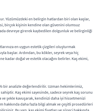
ur. Yüzümüzdeki en belirgin hatlardan biri olan kaşlar,
si, birçok kişinin kendine olan güvenini olumsuz
ada devreye girerek kaybedilen dolgunluk ve belirginliği
larınıza en uygun estetik çizgileri oluşturmak
yla başlar. Ardından, bu kökler, seyrek veya hiç
ne kadar doğal ve estetik olacağını belirler. Kaş ekimi,
lı bir analizle değerlendirilir. Uzman hekimlerimiz,
e sahiptir. Kaş ekimi sayesinde, sadece seyrek kaş sorunu
ğa ve şekle kavuşarak, kendinizi daha iyi hissetmenizi
em hakkında daha fazla bilgi almak ve çeşitli prosedürleri
ilirsiniz. Bu yazı, kaş ekimi fiyatları ve süreci hakkında