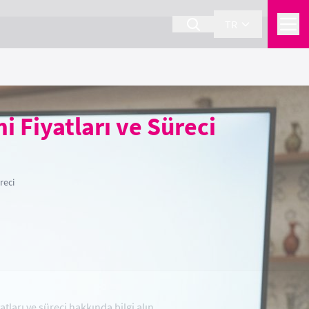
TR
 Fiyatları ve Süreci
reci
ları ve süreci hakkında bilgi alın.