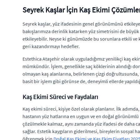
Seyrek Kaşlar İçin Kaş Ekimi Çözümler
Seyrek kaşlar, yüz ifadesinin genel görünümünü etkileyebi
bakışlarımıza derinlik katarken yüz simetrisini de büyü
etkileyebilir. Neyse ki günümüzde bu sorunlara etkili ve
geri kazandırmayı hedefler.
Estethica Ataşehir olarak uyguladığımız yenilikçi kaş ek
mümkündür. İşlem, genellikle saç köklerinin alındığı don
olmayan kaş alanlarına, belirlenen çizgi doğrultusunda, te
basit bir işlem gibi görünse de, deneyimli ellerde yapıldığ
Kaş Ekimi Süreci ve Faydaları
Kaş ekimi süreci, kişiye özel olarak planlanır. İlk adımda
hastanın yüz hatlarına en uygun ve en doğal görünümlü ka
çözülmekle kalmaz, aynı zamanda yüz ifadesi de daha canlı
sağlar. Estetik kaygıların giderilmesi, bireylerin sosyal
öğrenmek için
Doğal Kaş Ekimi ve Kaş Ekim Fiyatları 2