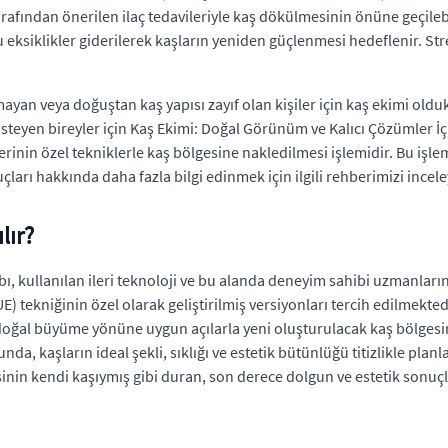
arafından önerilen ilaç tedavileriyle kaş dökülmesinin önüne geçilebi
 eksiklikler giderilerek kaşların yeniden güçlenmesi hedeflenir. Str
n veya doğuştan kaş yapısı zayıf olan kişiler için kaş ekimi olduk
steyen bireyler için Kaş Ekimi: Doğal Görünüm ve Kalıcı Çözümler İçi
inin özel tekniklerle kaş bölgesine nakledilmesi işlemidir. Bu işle
ları hakkında daha fazla bilgi edinmek için ilgili rehberimizi inceley
lır?
, kullanılan ileri teknoloji ve bu alanda deneyim sahibi uzmanların
) tekniğinin özel olarak geliştirilmiş versiyonları tercih edilmekt
n doğal büyüme yönüne uygun açılarla yeni oluşturulacak kaş bölgesin
sunda, kaşların ideal şekli, sıklığı ve estetik bütünlüğü titizlikle pla
şinin kendi kaşıymış gibi duran, son derece dolgun ve estetik sonuçl