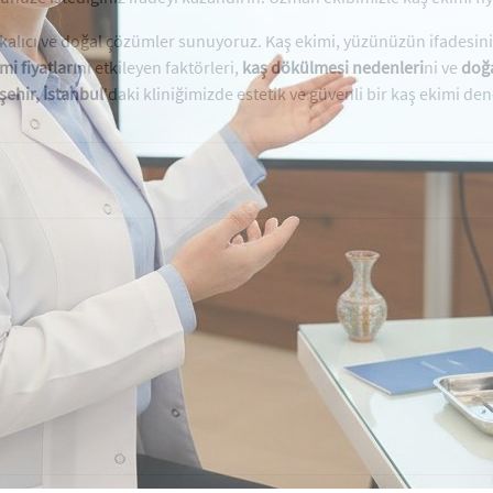
kalıcı ve doğal çözümler sunuyoruz. Kaş ekimi, yüzünüzün ifadesini
mi fiyatları
nı etkileyen faktörleri,
kaş dökülmesi nedenleri
ni ve
doğa
şehir, İstanbul
'daki kliniğimizde estetik ve güvenli bir kaş ekimi de