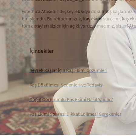
Estethica Ataşehir'de, seyrek veya dökülmüş kaşlarınıza 
bir işlemdir. Bu rehberimizde,
kaş ekimi
sürecini,
kaş eki
tüm detayları sizler için açıklıyoruz. Amacımız, sizleri
Ata
İçindekiler
Seyrek Kaşlar İçin Kaş Ekimi Çözümleri
Kaş Dökülmesi Nedenleri ve Tedavisi
Doğal Görünümlü Kaş Ekimi Nasıl Yapılır?
Kaş Ekimi Sonrası Dikkat Edilmesi Gerekenler