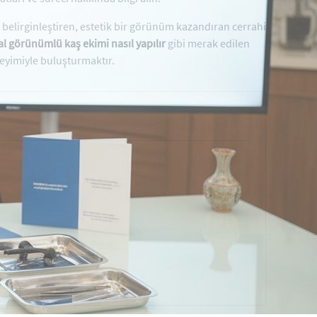
 belirginleştiren, estetik bir görünüm kazandıran cerrahi
l görünümlü kaş ekimi nasıl yapılır
gibi merak edilen
neyimiyle buluşturmaktır.