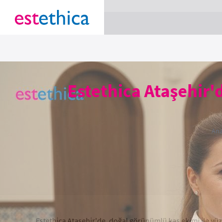
section Service {
}
Estethica Ataşehir'
Ana
Estethica Ataşehir'de, doğal görünümlü kaş ekimi ile yüzü