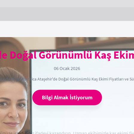
de Doğal Görünümlü Kaş Ekimi
06 Ocak 2026
sayfa
›
Blog
›
Estethica Ataşehir'de Doğal Görünümlü Kaş Ekimi Fiyatları ve Sü
Bilgi Almak İstiyorum
nüze istediğiniz ifadeyi kazandırın. Uzman ekibimizle kaş ekimi fiyat