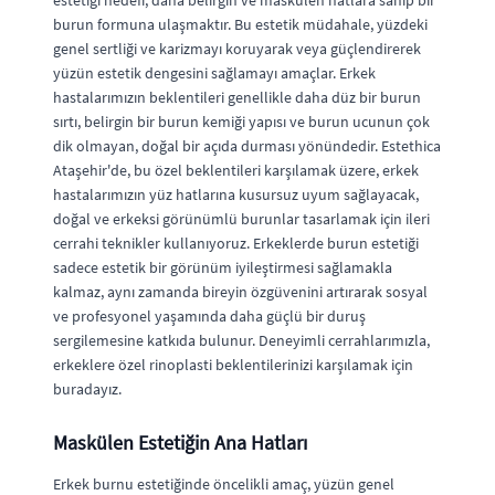
estetiği hedefi, daha belirgin ve maskülen hatlara sahip bir
burun formuna ulaşmaktır. Bu estetik müdahale, yüzdeki
genel sertliği ve karizmayı koruyarak veya güçlendirerek
yüzün estetik dengesini sağlamayı amaçlar. Erkek
hastalarımızın beklentileri genellikle daha düz bir burun
sırtı, belirgin bir burun kemiği yapısı ve burun ucunun çok
dik olmayan, doğal bir açıda durması yönündedir. Estethica
Ataşehir'de, bu özel beklentileri karşılamak üzere, erkek
hastalarımızın yüz hatlarına kusursuz uyum sağlayacak,
doğal ve erkeksi görünümlü burunlar tasarlamak için ileri
cerrahi teknikler kullanıyoruz. Erkeklerde burun estetiği
sadece estetik bir görünüm iyileştirmesi sağlamakla
kalmaz, aynı zamanda bireyin özgüvenini artırarak sosyal
ve profesyonel yaşamında daha güçlü bir duruş
sergilemesine katkıda bulunur. Deneyimli cerrahlarımızla,
erkeklere özel rinoplasti beklentilerinizi karşılamak için
buradayız.
Maskülen Estetiğin Ana Hatları
Erkek burnu estetiğinde öncelikli amaç, yüzün genel