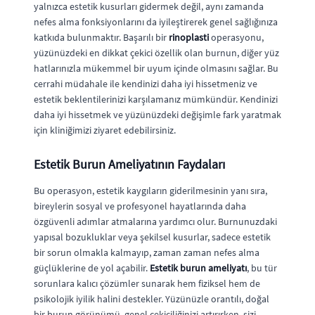
yalnızca estetik kusurları gidermek değil, aynı zamanda
nefes alma fonksiyonlarını da iyileştirerek genel sağlığınıza
katkıda bulunmaktır. Başarılı bir
rinoplasti
operasyonu,
yüzünüzdeki en dikkat çekici özellik olan burnun, diğer yüz
hatlarınızla mükemmel bir uyum içinde olmasını sağlar. Bu
cerrahi müdahale ile kendinizi daha iyi hissetmeniz ve
estetik beklentilerinizi karşılamanız mümkündür. Kendinizi
daha iyi hissetmek ve yüzünüzdeki değişimle fark yaratmak
için kliniğimizi ziyaret edebilirsiniz.
Estetik Burun Ameliyatının Faydaları
Bu operasyon, estetik kaygıların giderilmesinin yanı sıra,
bireylerin sosyal ve profesyonel hayatlarında daha
özgüvenli adımlar atmalarına yardımcı olur. Burnunuzdaki
yapısal bozukluklar veya şekilsel kusurlar, sadece estetik
bir sorun olmakla kalmayıp, zaman zaman nefes alma
güçlüklerine de yol açabilir.
Estetik burun ameliyatı
, bu tür
sorunlara kalıcı çözümler sunarak hem fiziksel hem de
psikolojik iyilik halini destekler. Yüzünüzle orantılı, doğal
bir burun görünümü, genel çekiciliğinizi artırırken, sizi