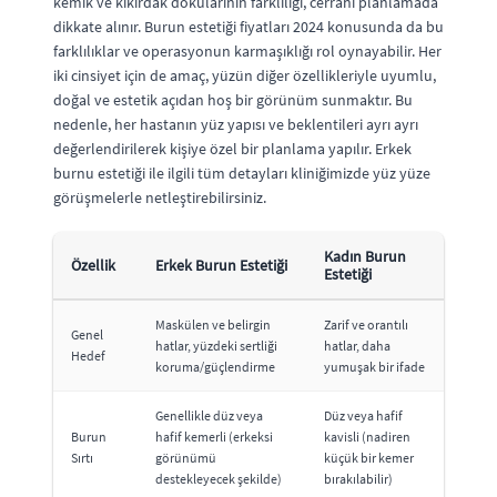
kemik ve kıkırdak dokularının farklılığı, cerrahi planlamada
dikkate alınır. Burun estetiği fiyatları 2024 konusunda da bu
farklılıklar ve operasyonun karmaşıklığı rol oynayabilir. Her
iki cinsiyet için de amaç, yüzün diğer özellikleriyle uyumlu,
doğal ve estetik açıdan hoş bir görünüm sunmaktır. Bu
nedenle, her hastanın yüz yapısı ve beklentileri ayrı ayrı
değerlendirilerek kişiye özel bir planlama yapılır. Erkek
burnu estetiği ile ilgili tüm detayları kliniğimizde yüz yüze
görüşmelerle netleştirebilirsiniz.
Kadın Burun
Özellik
Erkek Burun Estetiği
Estetiği
Maskülen ve belirgin
Zarif ve orantılı
Genel
hatlar, yüzdeki sertliği
hatlar, daha
Hedef
koruma/güçlendirme
yumuşak bir ifade
Genellikle düz veya
Düz veya hafif
Burun
hafif kemerli (erkeksi
kavisli (nadiren
Sırtı
görünümü
küçük bir kemer
destekleyecek şekilde)
bırakılabilir)