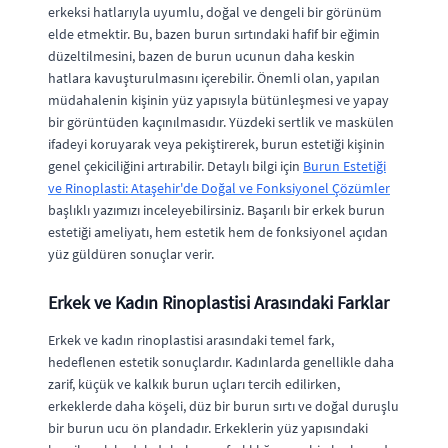
erkeksi hatlarıyla uyumlu, doğal ve dengeli bir görünüm
elde etmektir. Bu, bazen burun sırtındaki hafif bir eğimin
düzeltilmesini, bazen de burun ucunun daha keskin
hatlara kavuşturulmasını içerebilir. Önemli olan, yapılan
müdahalenin kişinin yüz yapısıyla bütünleşmesi ve yapay
bir görüntüden kaçınılmasıdır. Yüzdeki sertlik ve maskülen
ifadeyi koruyarak veya pekiştirerek, burun estetiği kişinin
genel çekiciliğini artırabilir. Detaylı bilgi için
Burun Estetiği
ve Rinoplasti: Ataşehir'de Doğal ve Fonksiyonel Çözümler
başlıklı yazımızı inceleyebilirsiniz. Başarılı bir erkek burun
estetiği ameliyatı, hem estetik hem de fonksiyonel açıdan
yüz güldüren sonuçlar verir.
Erkek ve Kadın Rinoplastisi Arasındaki Farklar
Erkek ve kadın rinoplastisi arasındaki temel fark,
hedeflenen estetik sonuçlardır. Kadınlarda genellikle daha
zarif, küçük ve kalkık burun uçları tercih edilirken,
erkeklerde daha köşeli, düz bir burun sırtı ve doğal duruşlu
bir burun ucu ön plandadır. Erkeklerin yüz yapısındaki