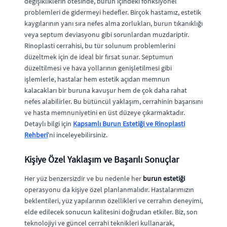
değişikliklerin ötesinde, burun içindeki fonksiyonel
problemleri de gidermeyi hedefler. Birçok hastamız, estetik
kaygılarının yanı sıra nefes alma zorlukları, burun tıkanıklığı
veya septum deviasyonu gibi sorunlardan muzdariptir.
Rinoplasti cerrahisi, bu tür solunum problemlerini
düzeltmek için de ideal bir fırsat sunar. Septumun
düzeltilmesi ve hava yollarının genişletilmesi gibi
işlemlerle, hastalar hem estetik açıdan memnun
kalacakları bir buruna kavuşur hem de çok daha rahat
nefes alabilirler. Bu bütüncül yaklaşım, cerrahinin başarısını
ve hasta memnuniyetini en üst düzeye çıkarmaktadır.
Detaylı bilgi için
Kapsamlı Burun Estetiği ve Rinoplasti
Rehberi
'ni inceleyebilirsiniz.
Kişiye Özel Yaklaşım ve Başarılı Sonuçlar
Her yüz benzersizdir ve bu nedenle her
burun estetiği
operasyonu da kişiye özel planlanmalıdır. Hastalarımızın
beklentileri, yüz yapılarının özellikleri ve cerrahın deneyimi,
elde edilecek sonucun kalitesini doğrudan etkiler. Biz, son
teknolojiyi ve güncel cerrahi teknikleri kullanarak,