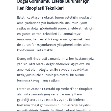
Doğal Görünümlü Estetik Burunlar İçin
İleri Rinoplasti Teknikleri
Estethica Ataşehir olarak, burun estetiği (rinoplasti)
ameliyatlarında yüz hatlarınızla kusursuz uyum
sağlayan doğal görünümlü sonuçlar elde etmek için
en güncel cerrahi teknikleri kullanmaktayız.
Amacımız, hem estetik kaygılarınızı gidermek hem
de burun fonksiyonlarınızı iyileştirerek nefes alma
konforunuzu artırmaktır.
Deneyimli rinoplasti uzmanlarımız, her hastanın yüz
yapısını özel olarak değerlendirerek kişiye özel bir
ameliyat planı oluşturur. Bu sayede, yapaylıktan
uzak, yüzünüzle bütünleşen estetik bir burun
formuna kavuşmanız sağlanır.
Estethica Ataşehir Cerrahi Tıp Merkezi'nde rinoplasti
alanında uzmanlaşmış cerrahlarımız, yılların
getirdiği tecrübe ve estetik vizyonu ile binlerce
hastanın doğal görünümlü burun estetiği hayalini
gerçeğe dönüştürmüştür. Sürekli olarak kendimizi