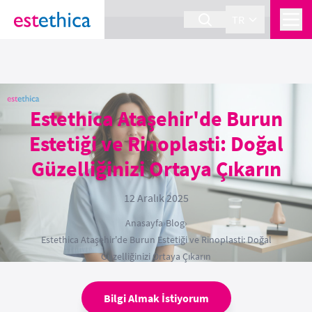
section Service {
}
TR
Estethica Ataşehir'de Burun
Estetiği ve Rinoplasti: Doğal
Güzelliğinizi Ortaya Çıkarın
12 Aralık 2025
Anasayfa
›
Blog
›
Estethica Ataşehir'de Burun Estetiği ve Rinoplasti: Doğal
Güzelliğinizi Ortaya Çıkarın
Bilgi Almak İstiyorum