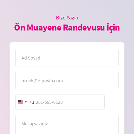
Bize Yazın
Ön Muayene Randevusu İçin
İsim
E-Posta
+1
United
States
+1
Mesaj