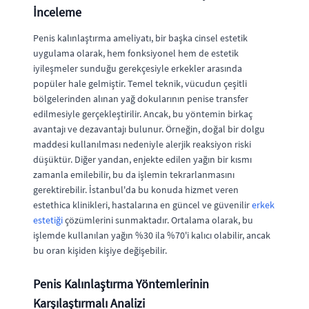
İnceleme
Penis kalınlaştırma ameliyatı, bir başka cinsel estetik
uygulama olarak, hem fonksiyonel hem de estetik
iyileşmeler sunduğu gerekçesiyle erkekler arasında
popüler hale gelmiştir. Temel teknik, vücudun çeşitli
bölgelerinden alınan yağ dokularının penise transfer
edilmesiyle gerçekleştirilir. Ancak, bu yöntemin birkaç
avantajı ve dezavantajı bulunur. Örneğin, doğal bir dolgu
maddesi kullanılması nedeniyle alerjik reaksiyon riski
düşüktür. Diğer yandan, enjekte edilen yağın bir kısmı
zamanla emilebilir, bu da işlemin tekrarlanmasını
gerektirebilir. İstanbul'da bu konuda hizmet veren
estethica klinikleri, hastalarına en güncel ve güvenilir
erkek
estetiği
çözümlerini sunmaktadır. Ortalama olarak, bu
işlemde kullanılan yağın %30 ila %70'i kalıcı olabilir, ancak
bu oran kişiden kişiye değişebilir.
Penis Kalınlaştırma Yöntemlerinin
Karşılaştırmalı Analizi