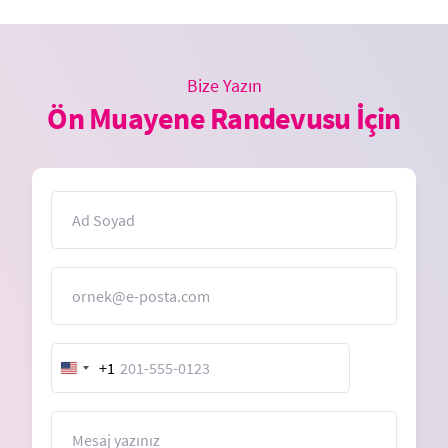
Bize Yazın
Ön Muayene Randevusu İçin
İsim
E-Posta
+1
United
States
+1
Mesaj