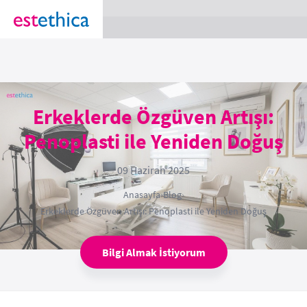
section Service {
}
Erkeklerde Özgüven Artışı:
Penoplasti ile Yeniden Doğuş
09 Haziran 2025
Anasayfa
›
Blog
›
Erkeklerde Özgüven Artışı: Penoplasti ile Yeniden Doğuş
Bilgi Almak İstiyorum