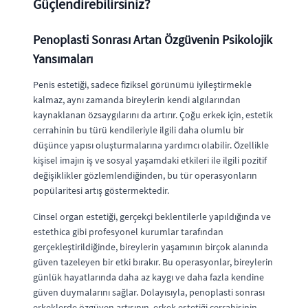
Güçlendirebilirsiniz?
Penoplasti Sonrası Artan Özgüvenin Psikolojik
Yansımaları
Penis estetiği, sadece fiziksel görünümü iyileştirmekle
kalmaz, aynı zamanda bireylerin kendi algılarından
kaynaklanan özsaygılarını da artırır. Çoğu erkek için, estetik
cerrahinin bu türü kendileriyle ilgili daha olumlu bir
düşünce yapısı oluşturmalarına yardımcı olabilir. Özellikle
kişisel imajın iş ve sosyal yaşamdaki etkileri ile ilgili pozitif
değişiklikler gözlemlendiğinden, bu tür operasyonların
popülaritesi artış göstermektedir.
Cinsel organ estetiği, gerçekçi beklentilerle yapıldığında ve
estethica gibi profesyonel kurumlar tarafından
gerçekleştirildiğinde, bireylerin yaşamının birçok alanında
güven tazeleyen bir etki bırakır. Bu operasyonlar, bireylerin
günlük hayatlarında daha az kaygı ve daha fazla kendine
güven duymalarını sağlar. Dolayısıyla, penoplasti sonrası
erkeklerde özgüven artışının, erkek estetiği cerrahisinin