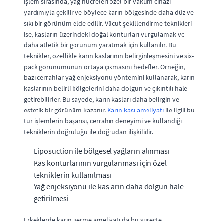
işlem sırasında, yağ hücreleri özel bir vakum cihazı
yardımıyla çekilir ve böylece karın bölgesinde daha düz ve
sıkı bir görünüm elde edilir. Vücut şekillendirme teknikleri
ise, kasların üzerindeki doğal konturları vurgulamak ve
daha atletik bir görünüm yaratmak için kullanılır. Bu
teknikler, özellikle karın kaslarının belirginleşmesini ve six-
pack görünümünün ortaya çıkmasını hedefler. Örneğin,
bazı cerrahlar yağ enjeksiyonu yöntemini kullanarak, karın
kaslarının belirli bölgelerini daha dolgun ve çıkıntılı hale
getirebilirler. Bu sayede, karın kasları daha belirgin ve
estetik bir görünüm kazanır.
Karın kası ameliyatı
ile ilgili bu
tür işlemlerin başarısı, cerrahın deneyimi ve kullandığı
tekniklerin doğruluğu ile doğrudan ilişkilidir.
Liposuction ile bölgesel yağların alınması
Kas konturlarının vurgulanması için özel
tekniklerin kullanılması
Yağ enjeksiyonu ile kasların daha dolgun hale
getirilmesi
Erkeklerde karın germe ameliyatı da bu süreçte