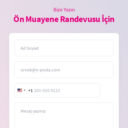
Bize Yazın
Ön Muayene Randevusu İçin
İsim
E-Posta
+1
United
States
+1
Mesaj