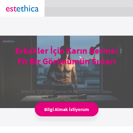
section Service {
}
Erkekler İçin Karın Germe:
Fit Bir Görünümün Sırları
02 Temmuz 2025
Anasayfa
›
Blog
›
Erkekler İçin Karın Germe: Fit Bir Görünümün Sırları
Bilgi Almak İstiyorum