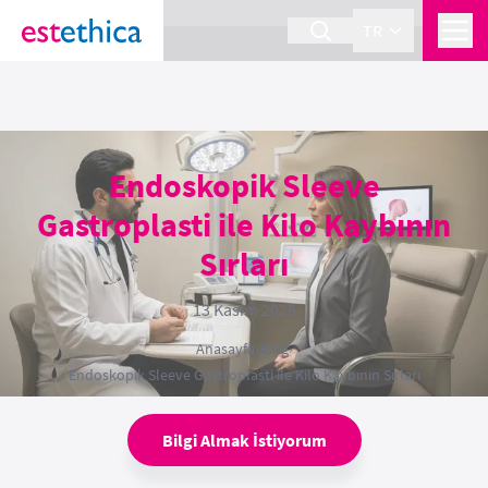
section Service {
}
TR
Endoskopik Sleeve
Gastroplasti ile Kilo Kaybının
Sırları
13 Kasım 2025
Anasayfa
›
Blog
›
Endoskopik Sleeve Gastroplasti ile Kilo Kaybının Sırları
Bilgi Almak İstiyorum