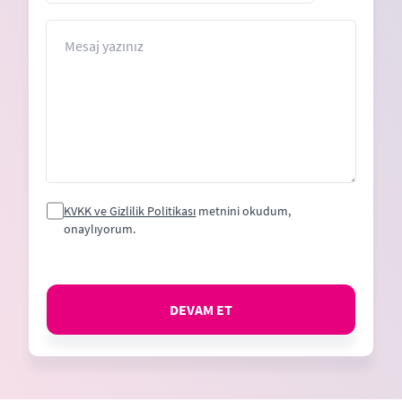
States
+1
Mesaj
KVKK ve Gizlilik Politikası
metnini okudum,
onaylıyorum.
DEVAM ET