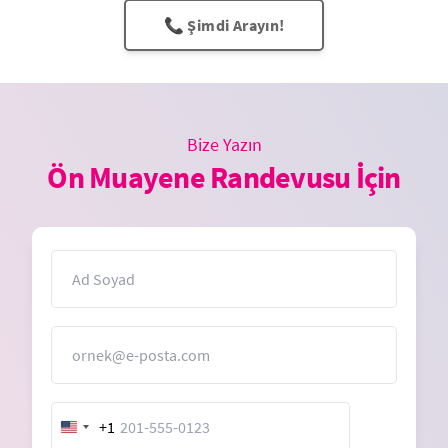
📞 Şimdi Arayın!
Bize Yazın
Ön Muayene Randevusu İçin
İsim
E-Posta
+1
United