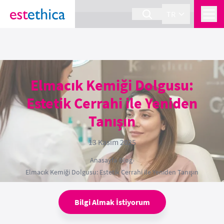
section Service {
}
TR
Elmacık Kemiği Dolgusu:
Estetik Cerrahi ile Yeniden
Tanışın
13 Kasım 2025
Anasayfa
›
Blog
›
Elmacık Kemiği Dolgusu: Estetik Cerrahi ile Yeniden Tanışın
Bilgi Almak İstiyorum