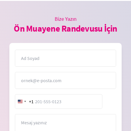
Bize Yazın
Ön Muayene Randevusu İçin
İsim
E-Posta
+1
United
States
+1
Mesaj