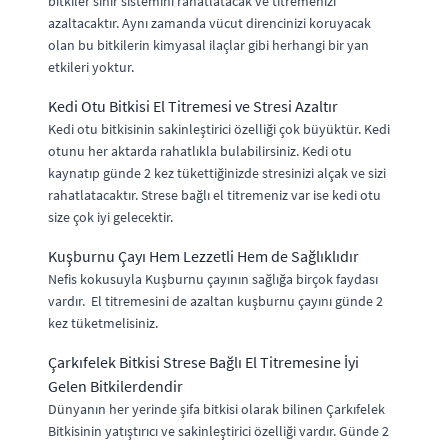
bitkiler sinir sistemini rahatlatacak ve titremenizi
azaltacaktır. Aynı zamanda vücut direncinizi koruyacak
olan bu bitkilerin kimyasal ilaçlar gibi herhangi bir yan
etkileri yoktur.
Kedi Otu Bitkisi El Titremesi ve Stresi Azaltır
Kedi otu bitkisinin sakinleştirici özelliği çok büyüktür. Kedi
otunu her aktarda rahatlıkla bulabilirsiniz. Kedi otu
kaynatıp günde 2 kez tükettiğinizde stresinizi alçak ve sizi
rahatlatacaktır. Strese bağlı el titremeniz var ise kedi otu
size çok iyi gelecektir.
Kuşburnu Çayı Hem Lezzetli Hem de Sağlıklıdır
Nefis kokusuyla Kuşburnu çayının sağlığa birçok faydası
vardır. El titremesini de azaltan kuşburnu çayını günde 2
kez tüketmelisiniz.
Çarkıfelek Bitkisi Strese Bağlı El Titremesine İyi
Gelen Bitkilerdendir
Dünyanın her yerinde şifa bitkisi olarak bilinen Çarkıfelek
Bitkisinin yatıştırıcı ve sakinleştirici özelliği vardır. Günde 2