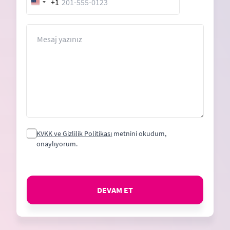
+1
United
States
+1
Mesaj
KVKK ve Gizlilik Politikası
metnini okudum,
onaylıyorum.
DEVAM ET