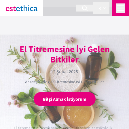
section Service {
}
TR
El Titremesine İyi Gelen
Bitkiler
12 Şubat 2025
Anasayfa
›
Blog
›
El Titremesine İyi Gelen Bitkiler
Bilgi Almak İstiyorum
El titremesinin birçok sebebi vardır. Bu sebepler psikolojik