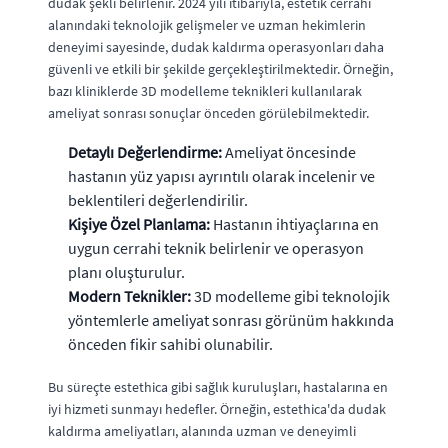
dudak şekli belirlenir. 2024 yılı itibarıyla, estetik cerrahi
alanındaki teknolojik gelişmeler ve uzman hekimlerin
deneyimi sayesinde, dudak kaldırma operasyonları daha
güvenli ve etkili bir şekilde gerçekleştirilmektedir. Örneğin,
bazı kliniklerde 3D modelleme teknikleri kullanılarak
ameliyat sonrası sonuçlar önceden görülebilmektedir.
Detaylı Değerlendirme:
Ameliyat öncesinde
hastanın yüz yapısı ayrıntılı olarak incelenir ve
beklentileri değerlendirilir.
Kişiye Özel Planlama:
Hastanın ihtiyaçlarına en
uygun cerrahi teknik belirlenir ve operasyon
planı oluşturulur.
Modern Teknikler:
3D modelleme gibi teknolojik
yöntemlerle ameliyat sonrası görünüm hakkında
önceden fikir sahibi olunabilir.
Bu süreçte estethica gibi sağlık kuruluşları, hastalarına en
iyi hizmeti sunmayı hedefler. Örneğin, estethica'da dudak
kaldırma ameliyatları, alanında uzman ve deneyimli