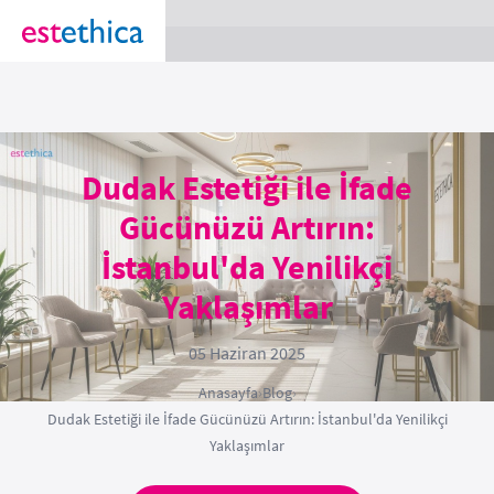
section Service {
}
Dudak Estetiği ile İfade
Gücünüzü Artırın:
İstanbul'da Yenilikçi
Yaklaşımlar
05 Haziran 2025
Anasayfa
›
Blog
›
Dudak Estetiği ile İfade Gücünüzü Artırın: İstanbul'da Yenilikçi
Yaklaşımlar