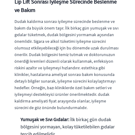
Lip Lift Sonrası İyileşme Sürecinde Beslenme
ve Bakım
Dudak kaldırma sonrası iyileşme sürecinde beslenme ve
bakım da büyük önem taşır. İlk birkaç gün yumuşak ve sıvı
gıdalar tüketmek, dudak bölgesini yormamak açısından
önemlidir. Sigara ve alkol tüketimi iyileşme sürecini
olumsuz etkileyebileceği için bu dönemde uzak durulması
önerilir. Dudak bölgesini temiz tutmak ve doktorunuzun
önerdiği kremleri düzenli olarak kullanmak, enfeksiyon
riskini azaltır ve iyileşmeyi hızlandırır. estethica gibi
klinikler, hastalarına ameliyat sonrası bakım konusunda
detaylı bilgiler sunarak, iyileşme sürecini kolaylaştırmayı
hedefler. Örneğin, bazı kliniklerde özel bakım setleri ve
iyileşmeyi destekleyici ürünler önerilmektedir. dudak
kaldirma ameliyati fiyat arayışında olanlar, iyileşme
sürecini de göz önünde bulundurmalıdır.
Yumuşak ve Sıvı Gıdalar:
İlk birkaç gün dudak
bölgesini yormayan, kolay tüketilebilen gıdalar
tercih edilmelidir.