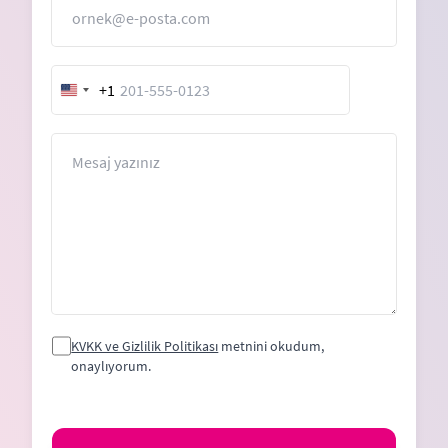
E-Posta
+1
United
States
+1
Mesaj
KVKK ve Gizlilik Politikası
metnini okudum,
onaylıyorum.