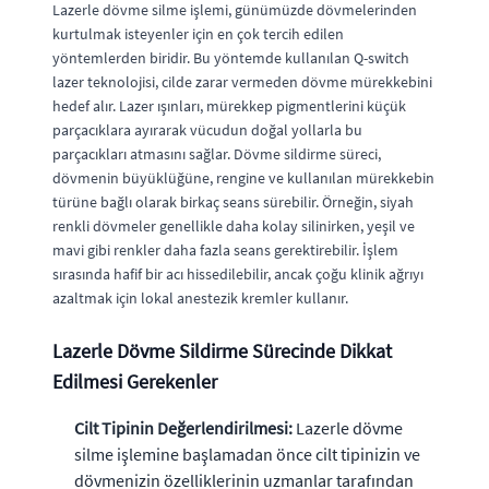
Lazerle dövme silme işlemi, günümüzde dövmelerinden
kurtulmak isteyenler için en çok tercih edilen
yöntemlerden biridir. Bu yöntemde kullanılan Q-switch
lazer teknolojisi, cilde zarar vermeden dövme mürekkebini
hedef alır. Lazer ışınları, mürekkep pigmentlerini küçük
parçacıklara ayırarak vücudun doğal yollarla bu
parçacıkları atmasını sağlar. Dövme sildirme süreci,
dövmenin büyüklüğüne, rengine ve kullanılan mürekkebin
türüne bağlı olarak birkaç seans sürebilir. Örneğin, siyah
renkli dövmeler genellikle daha kolay silinirken, yeşil ve
mavi gibi renkler daha fazla seans gerektirebilir. İşlem
sırasında hafif bir acı hissedilebilir, ancak çoğu klinik ağrıyı
azaltmak için lokal anestezik kremler kullanır.
Lazerle Dövme Sildirme Sürecinde Dikkat
Edilmesi Gerekenler
Cilt Tipinin Değerlendirilmesi:
Lazerle dövme
silme işlemine başlamadan önce cilt tipinizin ve
dövmenizin özelliklerinin uzmanlar tarafından