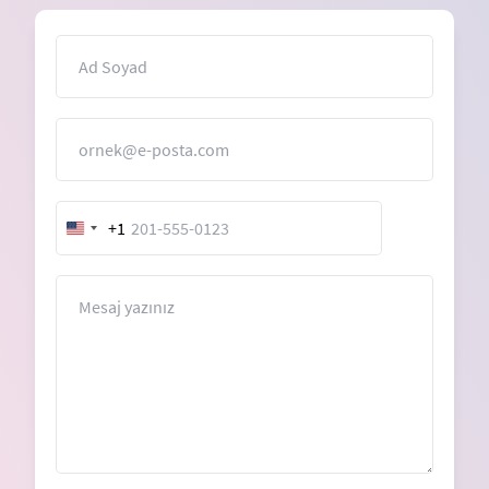
İsim
E-Posta
+1
United
States
+1
Mesaj