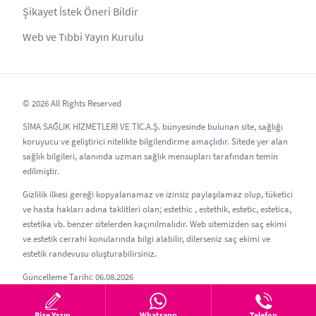
Şikayet İstek Öneri Bildir
Web ve Tıbbi Yayın Kurulu
© 2026 All Rights Reserved
SİMA SAĞLIK HİZMETLERİ VE TİC.A.Ş. bünyesinde bulunan site, sağlığı
koruyucu ve geliştirici nitelikte bilgilendirme amaçlıdır. Sitede yer alan
sağlık bilgileri, alanında uzman sağlık mensupları tarafından temin
edilmiştir.
Gizlilik ilkesi gereği kopyalanamaz ve izinsiz paylaşılamaz olup, tüketici
ve hasta hakları adına taklitleri olan; estethic , estethik, estetic, estetica,
estetika vb. benzer sitelerden kaçınılmalıdır. Web sitemizden saç ekimi
ve estetik cerrahi konularında bilgi alabilir, dilerseniz saç ekimi ve
estetik randevusu oluşturabilirsiniz.
Güncelleme Tarihi: 06.08.2026
Bize Yazın
Whatsapp
Telefon