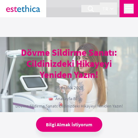
section Service {
}
TR
Dövme Sildirme Sanatı:
Cildinizdeki Hikayeyi
Yeniden Yazın!
05 Aralık 2025
Anasayfa
›
Blog
›
Dövme Sildirme Sanatı: Cildinizdeki Hikayeyi Yeniden Yazın!
Bilgi Almak İstiyorum