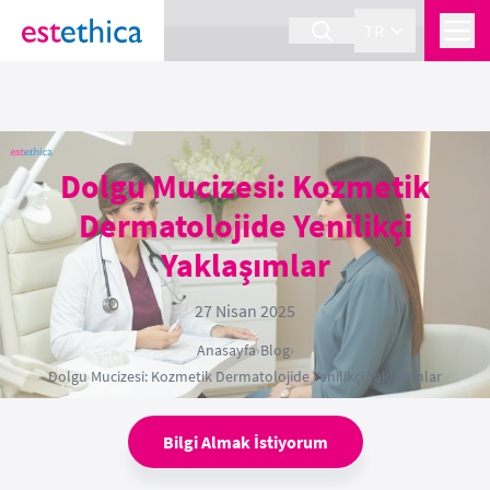
section Service {
}
TR
Dolgu Mucizesi: Kozmetik
Dermatolojide Yenilikçi
Yaklaşımlar
27 Nisan 2025
Anasayfa
›
Blog
›
Dolgu Mucizesi: Kozmetik Dermatolojide Yenilikçi Yaklaşımlar
Bilgi Almak İstiyorum