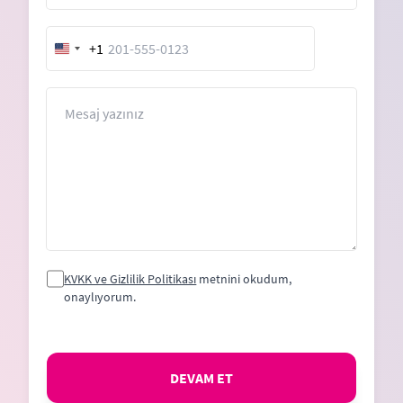
+1
United
States
+1
Mesaj
KVKK ve Gizlilik Politikası
metnini okudum,
onaylıyorum.
DEVAM ET