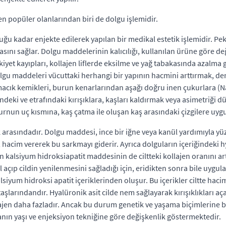
en popüler olanlarından biri de dolgu işlemidir.
lduğu kadar enjekte edilerek yapılan bir medikal estetik işlemidir. Pe
ını sağlar. Dolgu maddelerinin kalıcılığı, kullanılan ürüne göre de
tikiyet kayıpları, kollajen liflerde eksilme ve yağ tabakasında azalm
olgu maddeleri vücuttaki herhangi bir yapının hacmini arttırmak, de
elmacık kemikleri, burun kenarlarından aşağı doğru inen çukurlara (
ndeki ve etrafındaki kırışıklara, kaşları kaldırmak veya asimetriği d
nun uç kısmına, kaş çatma ile oluşan kaş arasındaki çizgilere uygu
arasındadır. Dolgu maddesi, ince bir iğne veya kanül yardımıyla yüze 
a, hacim vererek bu sarkmayı giderir. Ayrıca dolguların içeriğindeki h
kalsiyum hidroksiapatit maddesinin de ciltteki kollajen oranını art
l açıp cildin yenilenmesini sağladığı için, eridikten sonra bile uygu
lsiyum hidroksi apatit içeriklerinden oluşur. Bu içerikler ciltte hac
 taşlarındandır. Hyalüronik asit cilde nem sağlayarak kırışıklıkları aç
lajen daha fazladır. Ancak bu durum genetik ve yaşama biçimlerine ba
stanın yaşı ve enjeksiyon tekniğine göre değişkenlik göstermektedir.