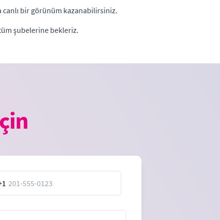
a canlı bir görünüm kazanabilirsiniz.
 tüm şubelerine bekleriz.
çin
+1
ed
es