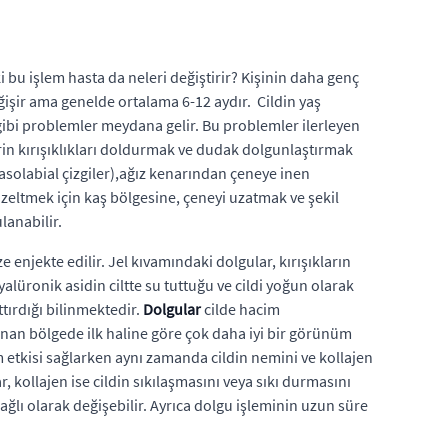
ki bu işlem hasta da neleri değiştirir? Kişinin daha genç
ğişir ama genelde ortalama 6-12 aydır. Cildin yaş
a gibi problemler meydana gelir. Bu problemler ilerleyen
rin kırışıklıkları doldurmak ve dudak dolgunlaştırmak
Nasolabial çizgiler),ağız kenarından çeneye inen
üzeltmek için kaş bölgesine, çeneyi uzatmak ve şekil
lanabilir.
enjekte edilir. Jel kıvamındaki dolgular, kırışıkların
yalüronik asidin ciltte su tuttuğu ve cildi yoğun olarak
tırdığı bilinmektedir.
Dolgular
cilde hacim
lanan bölgede ilk haline göre çok daha iyi bir görünüm
im etkisi sağlarken aynı zamanda cildin nemini ve kollajen
ar, kollajen ise cildin sıkılaşmasını veya sıkı durmasını
ğlı olarak değişebilir. Ayrıca dolgu işleminin uzun süre