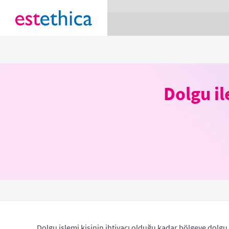
section Service {
}
Dolgu i
Dolgu işlemi kişinin ihtiyacı olduğu kadar bölgeye dolgu 