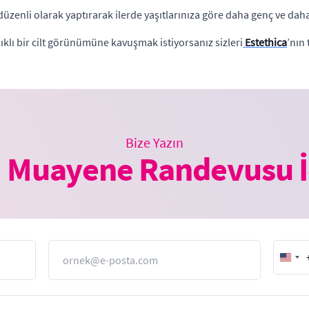
düzenli olarak yaptırarak ilerde yaşıtlarınıza göre daha genç ve dah
ıklı bir cilt görünümüne kavuşmak istiyorsanız sizleri
Estethica
’nın
Bize Yazın
 Muayene Randevusu İ
E-Posta
Unit
Stat
+1