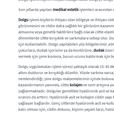
Son yıllarda yapılan
medikal estetik
işlemleri arasından 
Dolgu
işlemi kişilerin ihtiyacı olan bölgeye ve ihtiyacı o
görünmesini ve cildin daha sağlıklı bir görünüm kazanmas
almasına veya genetik faktörlere bağlı olarak ciltte elas
dönemlerde ciltte kırışıklık ve sarkmalara sebep olur. D
için kullanılabilir. Dolgu yapılabilen yüz bölgelerimiz ;
çukurlara, dudak içerisine ya da kontürüne,
dudak
üzeri
vermek için çene kısmına, burun ucunu kaldırmak için bur
Dolgu uygulamaları işlem süresi yaklaşık olarak 15-30 dk 
altını doldurur ve kırışıklığı düzeltir. Yüzde sarkma vars
nemlendirdiği, yine dolgu malzemelerinin içinde bulunan 
kazandırmanın yanında, ciltte
kolajen
ve nem artışına yo
sağlanmaktadır. Dolgular genellikle hyalüronik asit ve ka
oranını da arttırır. Hyalüronik asit ve kollajen cildin yapı
sağlayan bağlardır. Genç ciltlerde hyalüronik asit ve kol
kalcı olması için, cildin dokusu, kişinin yaşam tarzı, ha