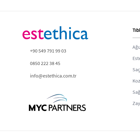
Tıb
Ağı
+90 549 791 99 03
Est
0850 222 38 45
Saç
info@estethica.com.tr
Koz
Sağ
Zay