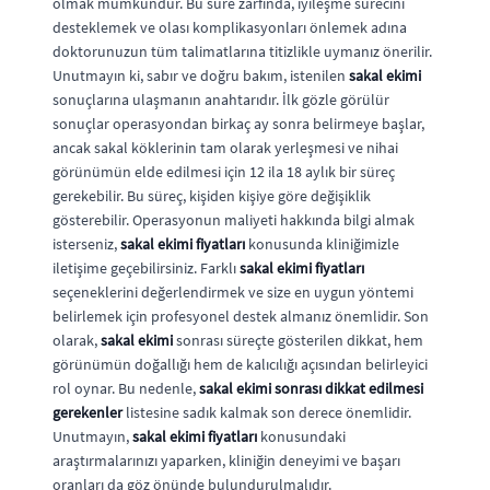
olmak mümkündür. Bu süre zarfında, iyileşme sürecini
desteklemek ve olası komplikasyonları önlemek adına
doktorunuzun tüm talimatlarına titizlikle uymanız önerilir.
Unutmayın ki, sabır ve doğru bakım, istenilen
sakal ekimi
sonuçlarına ulaşmanın anahtarıdır. İlk gözle görülür
sonuçlar operasyondan birkaç ay sonra belirmeye başlar,
ancak sakal köklerinin tam olarak yerleşmesi ve nihai
görünümün elde edilmesi için 12 ila 18 aylık bir süreç
gerekebilir. Bu süreç, kişiden kişiye göre değişiklik
gösterebilir. Operasyonun maliyeti hakkında bilgi almak
isterseniz,
sakal ekimi fiyatları
konusunda kliniğimizle
iletişime geçebilirsiniz. Farklı
sakal ekimi fiyatları
seçeneklerini değerlendirmek ve size en uygun yöntemi
belirlemek için profesyonel destek almanız önemlidir. Son
olarak,
sakal ekimi
sonrası süreçte gösterilen dikkat, hem
görünümün doğallığı hem de kalıcılığı açısından belirleyici
rol oynar. Bu nedenle,
sakal ekimi sonrası dikkat edilmesi
gerekenler
listesine sadık kalmak son derece önemlidir.
Unutmayın,
sakal ekimi fiyatları
konusundaki
araştırmalarınızı yaparken, kliniğin deneyimi ve başarı
oranları da göz önünde bulundurulmalıdır.