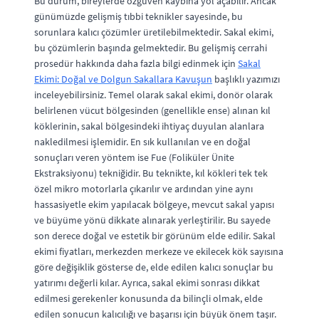
Bu durum, bireylerde özgüven kaybına yol açabilir. Ancak
günümüzde gelişmiş tıbbi teknikler sayesinde, bu
sorunlara kalıcı çözümler üretilebilmektedir. Sakal ekimi,
bu çözümlerin başında gelmektedir. Bu gelişmiş cerrahi
prosedür hakkında daha fazla bilgi edinmek için
Sakal
Ekimi: Doğal ve Dolgun Sakallara Kavuşun
başlıklı yazımızı
inceleyebilirsiniz. Temel olarak sakal ekimi, donör olarak
belirlenen vücut bölgesinden (genellikle ense) alınan kıl
köklerinin, sakal bölgesindeki ihtiyaç duyulan alanlara
nakledilmesi işlemidir. En sık kullanılan ve en doğal
sonuçları veren yöntem ise Fue (Foliküler Ünite
Ekstraksiyonu) tekniğidir. Bu teknikte, kıl kökleri tek tek
özel mikro motorlarla çıkarılır ve ardından yine aynı
hassasiyetle ekim yapılacak bölgeye, mevcut sakal yapısı
ve büyüme yönü dikkate alınarak yerleştirilir. Bu sayede
son derece doğal ve estetik bir görünüm elde edilir. Sakal
ekimi fiyatları, merkezden merkeze ve ekilecek kök sayısına
göre değişiklik gösterse de, elde edilen kalıcı sonuçlar bu
yatırımı değerli kılar. Ayrıca, sakal ekimi sonrası dikkat
edilmesi gerekenler konusunda da bilinçli olmak, elde
edilen sonucun kalıcılığı ve başarısı için büyük önem taşır.