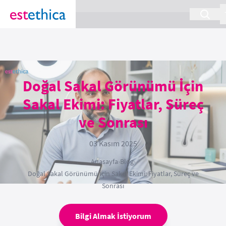
section Service {
}
Doğal Sakal Görünümü İçin
Sakal Ekimi: Fiyatlar, Süreç
ve Sonrası
03 Kasım 2025
Anasayfa
›
Blog
›
Doğal Sakal Görünümü İçin Sakal Ekimi: Fiyatlar, Süreç ve
Sonrası
Bilgi Almak İstiyorum