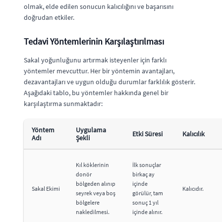
olmak, elde edilen sonucun kalıcılığını ve başarısını
doğrudan etkiler.
Tedavi Yöntemlerinin Karşılaştırılması
Sakal yoğunluğunu artırmak isteyenler için farklı
yöntemler mevcuttur. Her bir yöntemin avantajları,
dezavantajları ve uygun olduğu durumlar farklılık gösterir.
Aşağıdaki tablo, bu yöntemler hakkında genel bir
karşılaştırma sunmaktadır:
Yöntem
Uygulama
Etki Süresi
Kalıcılık
Adı
Şekli
Kıl köklerinin
İlk sonuçlar
donör
birkaç ay
bölgeden alınıp
içinde
Sakal Ekimi
Kalıcıdır.
seyrek veya boş
görülür, tam
bölgelere
sonuç 1 yıl
nakledilmesi.
içinde alınır.