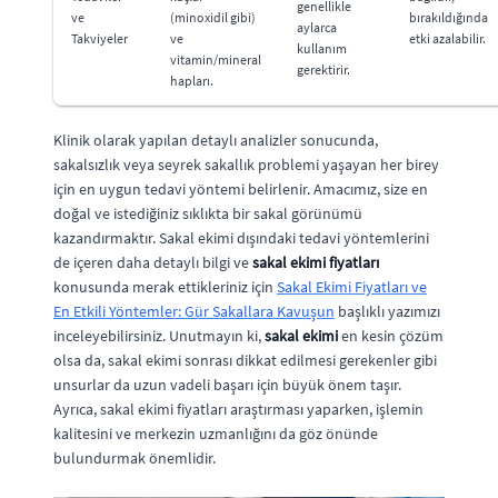
genellikle
ve
(minoxidil gibi)
bırakıldığında
aylarca
Takviyeler
ve
etki azalabilir.
kullanım
vitamin/mineral
gerektirir.
hapları.
Klinik olarak yapılan detaylı analizler sonucunda,
sakalsızlık veya seyrek sakallık problemi yaşayan her birey
için en uygun tedavi yöntemi belirlenir. Amacımız, size en
doğal ve istediğiniz sıklıkta bir sakal görünümü
kazandırmaktır. Sakal ekimi dışındaki tedavi yöntemlerini
de içeren daha detaylı bilgi ve
sakal ekimi fiyatları
konusunda merak ettikleriniz için
Sakal Ekimi Fiyatları ve
En Etkili Yöntemler: Gür Sakallara Kavuşun
başlıklı yazımızı
inceleyebilirsiniz. Unutmayın ki,
sakal ekimi
en kesin çözüm
olsa da, sakal ekimi sonrası dikkat edilmesi gerekenler gibi
unsurlar da uzun vadeli başarı için büyük önem taşır.
Ayrıca, sakal ekimi fiyatları araştırması yaparken, işlemin
kalitesini ve merkezin uzmanlığını da göz önünde
bulundurmak önemlidir.