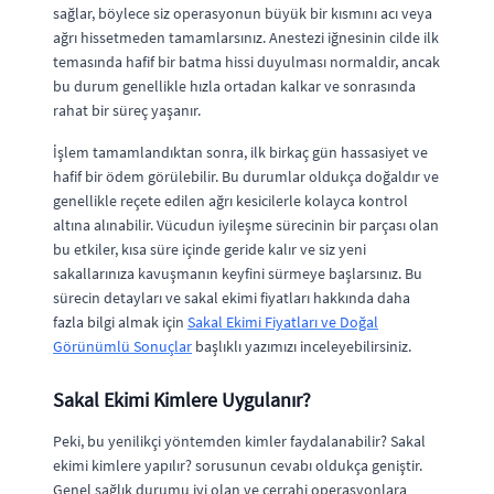
sağlar, böylece siz operasyonun büyük bir kısmını acı veya
ağrı hissetmeden tamamlarsınız. Anestezi iğnesinin cilde ilk
temasında hafif bir batma hissi duyulması normaldir, ancak
bu durum genellikle hızla ortadan kalkar ve sonrasında
rahat bir süreç yaşanır.
İşlem tamamlandıktan sonra, ilk birkaç gün hassasiyet ve
hafif bir ödem görülebilir. Bu durumlar oldukça doğaldır ve
genellikle reçete edilen ağrı kesicilerle kolayca kontrol
altına alınabilir. Vücudun iyileşme sürecinin bir parçası olan
bu etkiler, kısa süre içinde geride kalır ve siz yeni
sakallarınıza kavuşmanın keyfini sürmeye başlarsınız. Bu
sürecin detayları ve sakal ekimi fiyatları hakkında daha
fazla bilgi almak için
Sakal Ekimi Fiyatları ve Doğal
Görünümlü Sonuçlar
başlıklı yazımızı inceleyebilirsiniz.
Sakal Ekimi Kimlere Uygulanır?
Peki, bu yenilikçi yöntemden kimler faydalanabilir? Sakal
ekimi kimlere yapılır? sorusunun cevabı oldukça geniştir.
Genel sağlık durumu iyi olan ve cerrahi operasyonlara