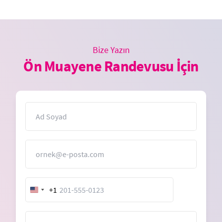
Bize Yazın
Ön Muayene Randevusu İçin
İsim
E-Posta
+1
United
States
+1
Mesaj