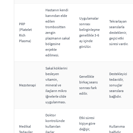
Hastanın kendi
kanından elde
Uygulamalar
edilen
Tekrarlayan
PRP
sonrası
trombositten
seanslarla
(Platelet
belirginleşme
zengin
desteklenir,
Rich
genellikle 3-6
plazmanın sakal
geçici etki
Plasma)
ay içinde
bölgesine
süresi vardır.
görülür.
enjekte
edilmesi.
Sakal köklerini
besleyen
Destekleyici
Genellikle
vitamin,
tedavidir,
birkaç seans
Mezoterapi
mineral ve
sonuçlar
sonrası fark
ilaçların mikro
seanslara
edilir.
iğnelerle cilde
bağlıdır.
uygulanması.
Doktor
Etki süresi
kontrolünde
kişiye göre
Medikal
kullanılan
Kullanıma
değişir,
Tedaviler
ilaçlar
bağlıdır,