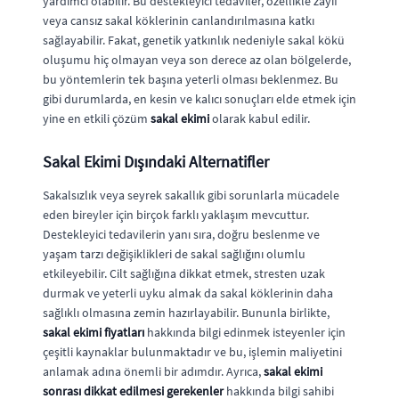
yardımcı olabilir. Bu destekleyici tedaviler, özellikle zayıf
veya cansız sakal köklerinin canlandırılmasına katkı
sağlayabilir. Fakat, genetik yatkınlık nedeniyle sakal kökü
oluşumu hiç olmayan veya son derece az olan bölgelerde,
bu yöntemlerin tek başına yeterli olması beklenmez. Bu
gibi durumlarda, en kesin ve kalıcı sonuçları elde etmek için
yine en etkili çözüm
sakal ekimi
olarak kabul edilir.
Sakal Ekimi Dışındaki Alternatifler
Sakalsızlık veya seyrek sakallık gibi sorunlarla mücadele
eden bireyler için birçok farklı yaklaşım mevcuttur.
Destekleyici tedavilerin yanı sıra, doğru beslenme ve
yaşam tarzı değişiklikleri de sakal sağlığını olumlu
etkileyebilir. Cilt sağlığına dikkat etmek, stresten uzak
durmak ve yeterli uyku almak da sakal köklerinin daha
sağlıklı olmasına zemin hazırlayabilir. Bununla birlikte,
sakal ekimi fiyatları
hakkında bilgi edinmek isteyenler için
çeşitli kaynaklar bulunmaktadır ve bu, işlemin maliyetini
anlamak adına önemli bir adımdır. Ayrıca,
sakal ekimi
sonrası dikkat edilmesi gerekenler
hakkında bilgi sahibi