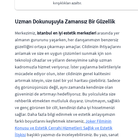
kırışıklıkları azaltır.
Uzman Dokunuşuyla Zamansız Bir Güzellik
Merkezimiz,
istanbul en iyi estetik merkezleri
arasında yer
almanın gururunu yaşarken, her danışanımızın benzersiz
güzelliğini ortaya çıkarmayı amaçlar. Cildinizin ihtiyaçlarını
anlamak ve size en uygun çözümleri sunmak için son
teknoloji cihazlar ve yılların deneyimine sahip uzman
kadromuzla hizmet veriyoruz. İster yaşlanma belirtileriyle
mücadele ediyor olun, ister cildinizin genel kalitesini
artırmak isteyin, size özel bir yol haritası çizebiliriz. Sadece
dış görünüşünüzü değil, aynı zamanda kendinize olan
güveninizi de artırmayı hedefliyoruz. Bu yolculukta size
rehberlik etmekten mutluluk duyarız. Unutmayın, sağlıklı
ve genç görünen bir cilt, kendinizi daha iyi hissetmenizi
sağlar. Daha fazla bilgi edinmek ve estetik anlayışımızın
farklı boyutlarını keşfetmek isterseniz,
Joker Filminin
Konusu ve Estetik Cerrahi Hizmetleri: Sağlık ve Estetik
İlişkisi
başlıklı yazımızı da inceleyebilirsiniz. Bu yazı, sanat