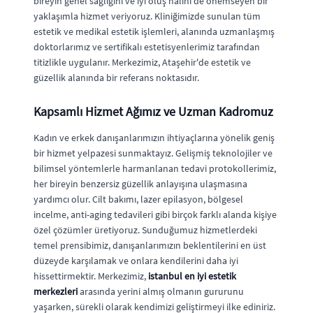
bireyin genel sağlığını ve iyi oluş halini de önemseyen bir
yaklaşımla hizmet veriyoruz. Kliniğimizde sunulan tüm
estetik ve medikal estetik işlemleri, alanında uzmanlaşmış
doktorlarımız ve sertifikalı estetisyenlerimiz tarafından
titizlikle uygulanır. Merkezimiz, Ataşehir'de estetik ve
güzellik alanında bir referans noktasıdır.
Kapsamlı Hizmet Ağımız ve Uzman Kadromuz
Kadın ve erkek danışanlarımızın ihtiyaçlarına yönelik geniş
bir hizmet yelpazesi sunmaktayız. Gelişmiş teknolojiler ve
bilimsel yöntemlerle harmanlanan tedavi protokollerimiz,
her bireyin benzersiz güzellik anlayışına ulaşmasına
yardımcı olur. Cilt bakımı, lazer epilasyon, bölgesel
incelme, anti-aging tedavileri gibi birçok farklı alanda kişiye
özel çözümler üretiyoruz. Sunduğumuz hizmetlerdeki
temel prensibimiz, danışanlarımızın beklentilerini en üst
düzeyde karşılamak ve onlara kendilerini daha iyi
hissettirmektir. Merkezimiz,
istanbul en iyi estetik
merkezleri
arasında yerini almış olmanın gururunu
yaşarken, sürekli olarak kendimizi geliştirmeyi ilke ediniriz.