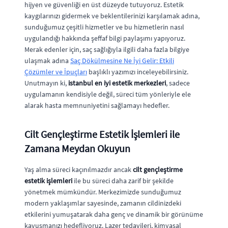
hijyen ve güvenliği en üst düzeyde tutuyoruz. Estetik
kaygılarınızı gidermek ve beklentilerinizi karşılamak adına,
sunduğumuz çeşitli hizmetler ve bu hizmetlerin nasıl
uygulandığı hakkında şeffaf bilgi paylaşımı yapıyoruz.
Merak edenler için, saç sağlığıyla ilgili daha fazla bilgiye
ulaşmak adına
Saç Dökülmesine Ne İyi Gelir: Etkili
Çözümler ve İpuçları
başlıklı yazımızı inceleyebilirsiniz.
Unutmayın ki,
istanbul en iyi estetik merkezleri
, sadece
uygulamanın kendisiyle değil, süreci tüm yönleriyle ele
alarak hasta memnuniyetini sağlamayı hedefler.
Cilt Gençleştirme Estetik İşlemleri ile
Zamana Meydan Okuyun
Yaş alma süreci kaçınılmazdır ancak
cilt gençleştirme
estetik işlemleri
ile bu süreci daha zarif bir şekilde
yönetmek mümkündür. Merkezimizde sunduğumuz
modern yaklaşımlar sayesinde, zamanın cildinizdeki
etkilerini yumuşatarak daha genç ve dinamik bir görünüme
kavuşmanızı hedefliyoruz. Lazer tedavileri, kimyasal