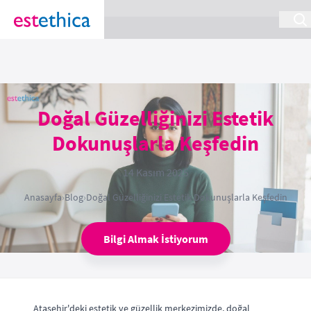
section Service {
}
Doğal Güzelliğinizi Estetik
Dokunuşlarla Keşfedin
14 Kasım 2025
Anasayfa
›
Blog
›
Doğal Güzelliğinizi Estetik Dokunuşlarla Keşfedin
Bilgi Almak İstiyorum
Ataşehir'deki estetik ve güzellik merkezimizde, doğal