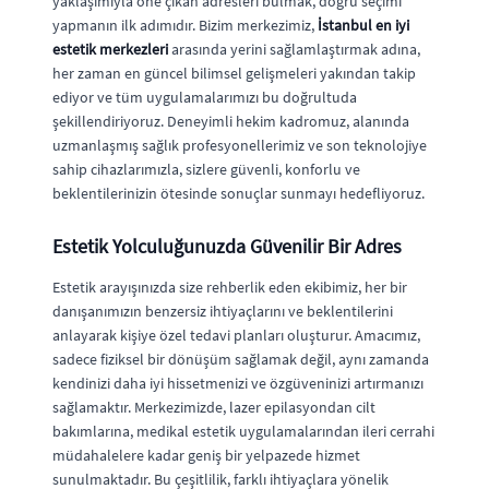
yaklaşımıyla öne çıkan adresleri bulmak, doğru seçimi
yapmanın ilk adımıdır. Bizim merkezimiz,
İstanbul en iyi
estetik merkezleri
arasında yerini sağlamlaştırmak adına,
her zaman en güncel bilimsel gelişmeleri yakından takip
ediyor ve tüm uygulamalarımızı bu doğrultuda
şekillendiriyoruz. Deneyimli hekim kadromuz, alanında
uzmanlaşmış sağlık profesyonellerimiz ve son teknolojiye
sahip cihazlarımızla, sizlere güvenli, konforlu ve
beklentilerinizin ötesinde sonuçlar sunmayı hedefliyoruz.
Estetik Yolculuğunuzda Güvenilir Bir Adres
Estetik arayışınızda size rehberlik eden ekibimiz, her bir
danışanımızın benzersiz ihtiyaçlarını ve beklentilerini
anlayarak kişiye özel tedavi planları oluşturur. Amacımız,
sadece fiziksel bir dönüşüm sağlamak değil, aynı zamanda
kendinizi daha iyi hissetmenizi ve özgüveninizi artırmanızı
sağlamaktır. Merkezimizde, lazer epilasyondan cilt
bakımlarına, medikal estetik uygulamalarından ileri cerrahi
müdahalelere kadar geniş bir yelpazede hizmet
sunulmaktadır. Bu çeşitlilik, farklı ihtiyaçlara yönelik