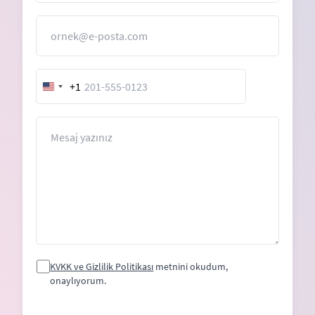
E-Posta
+1
United
States
+1
Mesaj
KVKK ve Gizlilik Politikası
metnini okudum,
onaylıyorum.