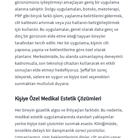
görünümünü iyileştirmeyi amaçlayan geniş bir uygulama
alanına sahiptir. Dolgu uygulamaları, botoks, mezoterapi,
PRP gibi birçok farklı işlem, yaşlanma belirtilerini gidermek,
cilt kalitesini artırmak veya yüz hatlarını belirginleştirmek
için kullanılır. Bu uygulamalar, genel olarak daha genç ve
dinç bir görünüm elde etme isteği taşıyan bireyler
tarafından tercih edilir. Her bir uygulama, kişinin cilt
yapısına, yaşına ve beklentilerine göre özel olarak
planlanır. Merkezimizde, bu alanda uzmanlaşmış deneyimli
kadromuzla, son teknoloji cihazları kullanarak en etkili
sonuçları elde etmeyi hedefliyoruz. Şeffaf bir süreç
izleyerek, sizlere en uygun ve kişiye özel seçenekleri
sunmaktan mutluluk duyarız.
Kişiye Özel Medikal Estetik Çözümleri
Her bireyin güzellik algısı ve ihtiyaçları farklıdır. Bu nedenle,
medikal estetik uygulamalarında standart yaklaşımlar
yerine kişiye özel çözümler sunmak esastır. Kliniğimizde,
öncelikle detaylı bir danışmanlık süreci yürütülür.
Uzmanlarımız, sizin beklentilerinizi dinler, cilt analizi yapar