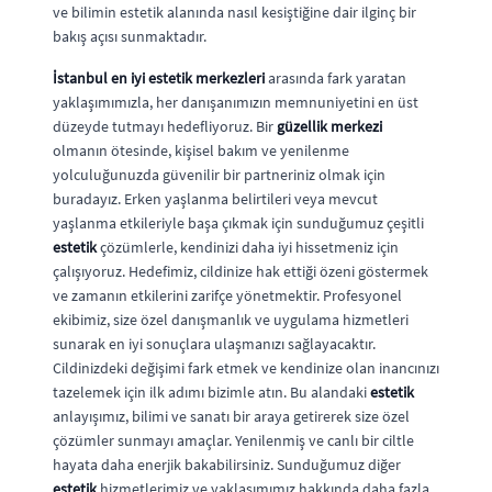
ve bilimin estetik alanında nasıl kesiştiğine dair ilginç bir
bakış açısı sunmaktadır.
İstanbul en iyi estetik merkezleri
arasında fark yaratan
yaklaşımımızla, her danışanımızın memnuniyetini en üst
düzeyde tutmayı hedefliyoruz. Bir
güzellik merkezi
olmanın ötesinde, kişisel bakım ve yenilenme
yolculuğunuzda güvenilir bir partneriniz olmak için
buradayız. Erken yaşlanma belirtileri veya mevcut
yaşlanma etkileriyle başa çıkmak için sunduğumuz çeşitli
estetik
çözümlerle, kendinizi daha iyi hissetmeniz için
çalışıyoruz. Hedefimiz, cildinize hak ettiği özeni göstermek
ve zamanın etkilerini zarifçe yönetmektir. Profesyonel
ekibimiz, size özel danışmanlık ve uygulama hizmetleri
sunarak en iyi sonuçlara ulaşmanızı sağlayacaktır.
Cildinizdeki değişimi fark etmek ve kendinize olan inancınızı
tazelemek için ilk adımı bizimle atın. Bu alandaki
estetik
anlayışımız, bilimi ve sanatı bir araya getirerek size özel
çözümler sunmayı amaçlar. Yenilenmiş ve canlı bir ciltle
hayata daha enerjik bakabilirsiniz. Sunduğumuz diğer
estetik
hizmetlerimiz ve yaklaşımımız hakkında daha fazla