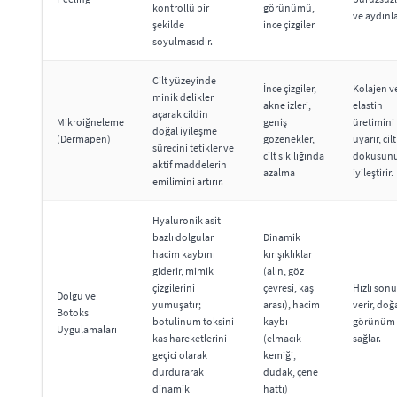
kontrollü bir
görünümü,
ve aydınla
şekilde
ince çizgiler
soyulmasıdır.
Cilt yüzeyinde
İnce çizgiler,
Kolajen v
minik delikler
akne izleri,
elastin
açarak cildin
Mikroiğneleme
geniş
üretimini
doğal iyileşme
(Dermapen)
gözenekler,
uyarır, cilt
sürecini tetikler ve
cilt sıkılığında
dokusun
aktif maddelerin
azalma
iyileştirir.
emilimini artırır.
Hyaluronik asit
bazlı dolgular
Dinamik
hacim kaybını
kırışıklıklar
giderir, mimik
(alın, göz
çizgilerini
çevresi, kaş
Hızlı sonu
Dolgu ve
yumuşatır;
arası), hacim
verir, doğa
Botoks
botulinum toksini
kaybı
görünüm
Uygulamaları
kas hareketlerini
(elmacık
sağlar.
geçici olarak
kemiği,
durdurarak
dudak, çene
dinamik
hattı)