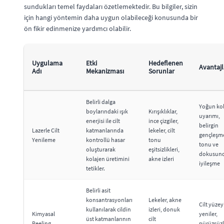
sundukları temel faydaları özetlemektedir. Bu bilgiler, sizin
için hangi yöntemin daha uygun olabileceği konusunda bir
ön fikir edinmenize yardımcı olabilir.
Uygulama
Etki
Hedeflenen
Avantajl
Adı
Mekanizması
Sorunlar
Belirli dalga
Yoğun ko
boylarındaki ışık
Kırışıklıklar,
uyarımı,
enerjisi ile cilt
ince çizgiler,
belirgin
Lazerle Cilt
katmanlarında
lekeler, cilt
gençleşme,
Yenileme
kontrollü hasar
tonu
tonu ve
oluşturarak
eşitsizlikleri,
dokusun
kolajen üretimini
akne izleri
iyileşme
tetikler.
Belirli asit
konsantrasyonları
Lekeler, akne
Cilt yüzey
kullanılarak cildin
izleri, donuk
Kimyasal
yeniler,
üst katmanlarının
cilt
Peeling
pürüzsüzle