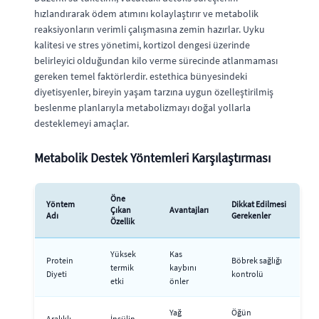
hızlandırarak ödem atımını kolaylaştırır ve metabolik
reaksiyonların verimli çalışmasına zemin hazırlar. Uyku
kalitesi ve stres yönetimi, kortizol dengesi üzerinde
belirleyici olduğundan kilo verme sürecinde atlanmaması
gereken temel faktörlerdir. estethica bünyesindeki
diyetisyenler, bireyin yaşam tarzına uygun özelleştirilmiş
beslenme planlarıyla metabolizmayı doğal yollarla
desteklemeyi amaçlar.
Metabolik Destek Yöntemleri Karşılaştırması
Öne
Yöntem
Dikkat Edilmesi
Çıkan
Avantajları
Adı
Gerekenler
Özellik
Yüksek
Kas
Protein
Böbrek sağlığı
termik
kaybını
Diyeti
kontrolü
etki
önler
Yağ
Öğün
Aralıklı
İnsülin