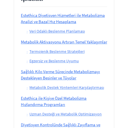
Estethica Diyetisyen Hizmetleri ile Metabolizma
Analizi ve Bazal Hız Hesaplama
›
Veri Odaklı Beslenme Planlaması
Metabolik Aktivasyonu Artıran Temel Yaklaşımlar
›
Termojenik Beslenme Stratejileri
›
Egzersiz ve Beslenme Uyumu
Sağlıklı Kilo Verme Sürecinde Metabolizmayı
Destekleyen Besinler ve Tüyolar
›
Metabolik Destek Yöntemleri Karşılaştırması
Estethica ile Kişiye Özel Metabolizma
Hızlandırma Programları
›
Uzman Desteği ve Metabolik Optimizasyon
Diyetisyen Kontrolünde Sağlıklı Zayıflama ve