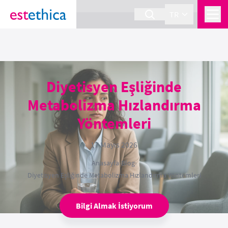
section Service {
}
TR
Diyetisyen Eşliğinde
Metabolizma Hızlandırma
Yöntemleri
17 Mayıs 2026
Anasayfa
›
Blog
›
Diyetisyen Eşliğinde Metabolizma Hızlandırma Yöntemleri
Bilgi Almak İstiyorum