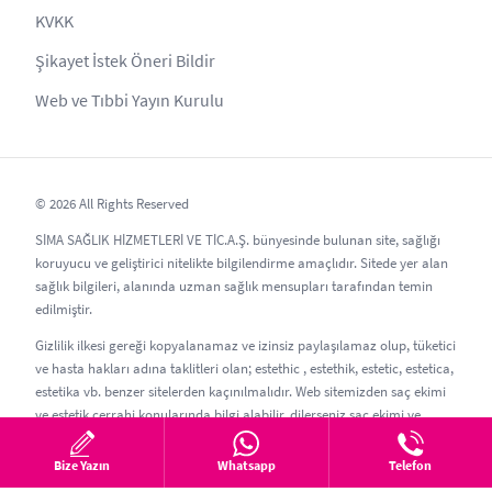
KVKK
Şikayet İstek Öneri Bildir
Web ve Tıbbi Yayın Kurulu
© 2026 All Rights Reserved
SİMA SAĞLIK HİZMETLERİ VE TİC.A.Ş. bünyesinde bulunan site, sağlığı
koruyucu ve geliştirici nitelikte bilgilendirme amaçlıdır. Sitede yer alan
sağlık bilgileri, alanında uzman sağlık mensupları tarafından temin
edilmiştir.
Gizlilik ilkesi gereği kopyalanamaz ve izinsiz paylaşılamaz olup, tüketici
ve hasta hakları adına taklitleri olan; estethic , estethik, estetic, estetica,
estetika vb. benzer sitelerden kaçınılmalıdır. Web sitemizden saç ekimi
ve estetik cerrahi konularında bilgi alabilir, dilerseniz saç ekimi ve
estetik randevusu oluşturabilirsiniz.
Bize Yazın
Whatsapp
Telefon
Güncelleme Tarihi: 07.08.2026