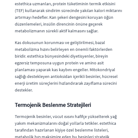
estethica uzmanları, protein tüketiminin termik etkisini
(TEF) kullanarak sindirim sürecinde yakılan kalori miktarını
artırmayı hedefler. Kan şekeri dengesini koruyan öğün
düzenlemeleri, insülin direncinin önüne geçerek
metabolizmanın sürekli aktif kalmasını sağlar.
Kas dokusunun korunması ve geliştirilmesi, bazal
metabolizma hızını belirleyen en önemli faktörlerden
biridir. estethica bünyesindeki diyetisyenler, bireyin
egzersiz temposuna uygun protein ve amino asit
planlaması yaparak kas kaybını engeller. Mitokondriyal
sağlığı destekleyen antioksidan içerikli besinler, hücresel
enerji üretim süreçlerini hızlandırarak zayıflama sürecini
destekler.
Termojenik Beslenme Stratejileri
Termojenik besinler, vücut ısısını hafifçe yükselterek yağ
yakım mekanizmalarını doğal yollarla tetikler. estethica
tarafından hazırlanan kişiye özel beslenme listeleri,
metabolik hızı maksimize eden bu besinleri stratejik