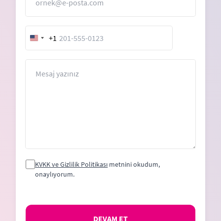
+1
United
States
+1
Mesaj
KVKK ve Gizlilik Politikası
metnini okudum,
onaylıyorum.
DEVAM ET