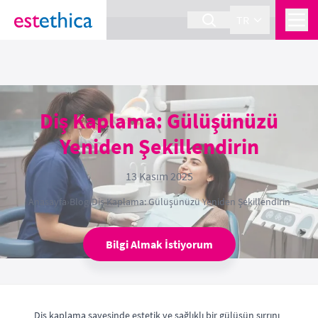
section Service {
}
TR
Diş Kaplama: Gülüşünüzü
Yeniden Şekillendirin
13 Kasım 2025
Anasayfa
›
Blog
›
Diş Kaplama: Gülüşünüzü Yeniden Şekillendirin
Bilgi Almak İstiyorum
Diş kaplama sayesinde estetik ve sağlıklı bir gülüşün sırrını