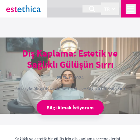
section Service {
}
TR
Diş Kaplama: Estetik ve
Sağlıklı Gülüşün Sırrı
27 Ekim 2024
Anasayfa
›
Blog
›
Diş Kaplama: Estetik ve Sağlıklı Gülüşün Sırrı
Bilgi Almak İstiyorum
Sağlıklı ve estetik bir gülüş için diş kaplama seçeneklerini