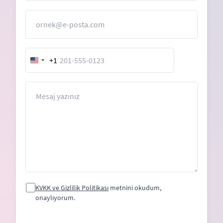
E-Posta
+1
United
States
+1
Mesaj
KVKK ve Gizlilik Politikası
metnini okudum,
onaylıyorum.