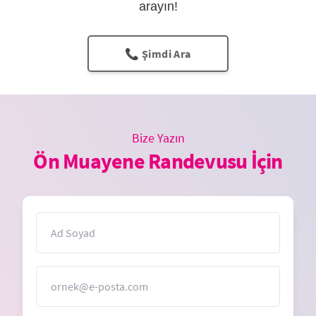
arayın!
📞 Şimdi Ara
Bize Yazın
Ön Muayene Randevusu İçin
İsim
E-Posta