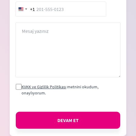
+1
United
States
+1
Mesaj
KVKK ve Gizlilik Politikası
metnini okudum,
onaylıyorum.
DEVAM ET