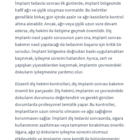
İmplant tedavisi sonrası ilk günlerde, implant bölgesinde
hafif ağrı ve şişlik oluşması normaldir. Bu belirtiler
genellikle birkaç gün içinde azalır ve ağrı kesicilerle kontrol
altına alınabilir. Ancak, ağrı veya şişlik uzun süre devam
ederse, diş hekimi ile iletişime geçmek önemlidir. Diş
implantı nasıl yapılır sorusunun yanı sıra, implant sonrası
bakımın nasıl yapılacağı da tedavinin başarısı için kritik bir
sorudur. İmplant bölgesine doğrudan baskı uygulamaktan
kaçınmak, iyileşme sürecini hızlandırır. Ayrıca, sert ve
yapışkan yiyeceklerden kaçınmak, implantın çevresindeki
dokuların iyileşmesine yardımcı olur.
Düzenli diş hekimi kontrolleri, diş implantı sonrası bakımın
önemli bir parçasıdır. Diş hekimi, implantın ve çevresindeki
dokuların durumunu değerlendirir ve gerekli görülen
durumlarda profesyonel temizlik yapar. Bu kontroller,
implantların uzun ömürlü olmasını ve ağız sağlığının
korunmasını sağlar. İmplant diş tedavisi sonrasında, sigara
kullanımının azaltılması veya tamamen bırakılması önerilir.
Sigara, ağız içi dokuların iyileşme sürecini olumsuz
etkileyebilir ve implantın çene kemiği ile bütünleşmesini