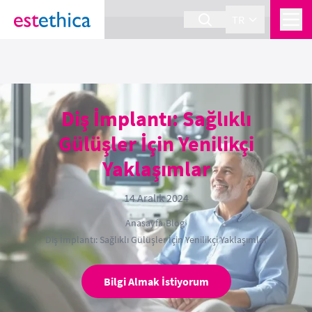
section Service {
}
TR
Diş İmplantı: Sağlıklı
Gülüşler İçin Yenilikçi
Yaklaşımlar
14 Aralık 2024
Anasayfa
›
Blog
›
Diş İmplantı: Sağlıklı Gülüşler İçin Yenilikçi Yaklaşımlar
Bilgi Almak İstiyorum