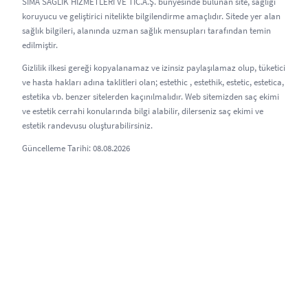
SİMA SAĞLIK HİZMETLERİ VE TİC.A.Ş. bünyesinde bulunan site, sağlığı
koruyucu ve geliştirici nitelikte bilgilendirme amaçlıdır. Sitede yer alan
sağlık bilgileri, alanında uzman sağlık mensupları tarafından temin
edilmiştir.
Gizlilik ilkesi gereği kopyalanamaz ve izinsiz paylaşılamaz olup, tüketici
ve hasta hakları adına taklitleri olan; estethic , estethik, estetic, estetica,
estetika vb. benzer sitelerden kaçınılmalıdır. Web sitemizden saç ekimi
ve estetik cerrahi konularında bilgi alabilir, dilerseniz saç ekimi ve
estetik randevusu oluşturabilirsiniz.
Güncelleme Tarihi: 08.08.2026