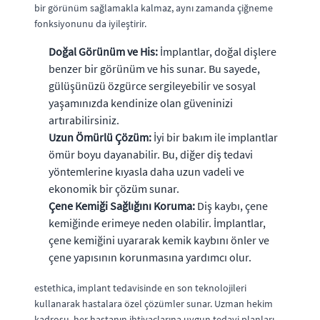
bir görünüm sağlamakla kalmaz, aynı zamanda çiğneme
fonksiyonunu da iyileştirir.
Doğal Görünüm ve His:
İmplantlar, doğal dişlere
benzer bir görünüm ve his sunar. Bu sayede,
gülüşünüzü özgürce sergileyebilir ve sosyal
yaşamınızda kendinize olan güveninizi
artırabilirsiniz.
Uzun Ömürlü Çözüm:
İyi bir bakım ile implantlar
ömür boyu dayanabilir. Bu, diğer diş tedavi
yöntemlerine kıyasla daha uzun vadeli ve
ekonomik bir çözüm sunar.
Çene Kemiği Sağlığını Koruma:
Diş kaybı, çene
kemiğinde erimeye neden olabilir. İmplantlar,
çene kemiğini uyararak kemik kaybını önler ve
çene yapısının korunmasına yardımcı olur.
estethica, implant tedavisinde en son teknolojileri
kullanarak hastalara özel çözümler sunar. Uzman hekim
kadrosu, her hastanın ihtiyaçlarına uygun tedavi planları