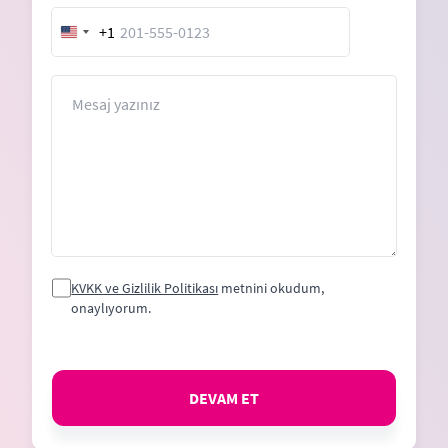
+1
United
States
+1
Mesaj
KVKK ve Gizlilik Politikası
metnini okudum,
onaylıyorum.
DEVAM ET