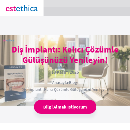
section Service {
}
Diş İmplantı: Kalıcı Çözümle
Gülüşünüzü Yenileyin!
13 Kasım 2025
Anasayfa
›
Blog
›
Diş İmplantı: Kalıcı Çözümle Gülüşünüzü Yenileyin!
Bilgi Almak İstiyorum