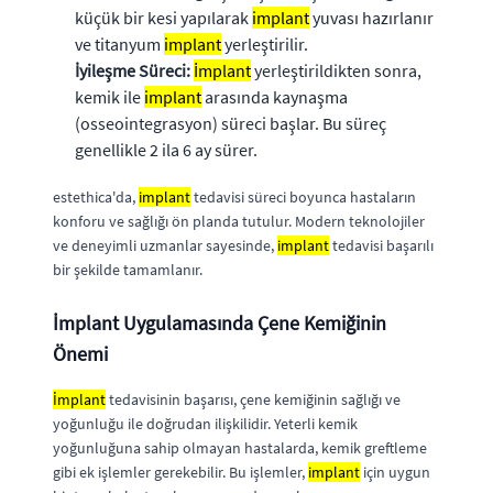
küçük bir kesi yapılarak
implant
yuvası hazırlanır
ve titanyum
implant
yerleştirilir.
İyileşme Süreci:
İmplant
yerleştirildikten sonra,
kemik ile
implant
arasında kaynaşma
(osseointegrasyon) süreci başlar. Bu süreç
genellikle 2 ila 6 ay sürer.
estethica'da,
implant
tedavisi süreci boyunca hastaların
konforu ve sağlığı ön planda tutulur. Modern teknolojiler
ve deneyimli uzmanlar sayesinde,
implant
tedavisi başarılı
bir şekilde tamamlanır.
İmplant Uygulamasında Çene Kemiğinin
Önemi
İmplant
tedavisinin başarısı, çene kemiğinin sağlığı ve
yoğunluğu ile doğrudan ilişkilidir. Yeterli kemik
yoğunluğuna sahip olmayan hastalarda, kemik greftleme
gibi ek işlemler gerekebilir. Bu işlemler,
implant
için uygun