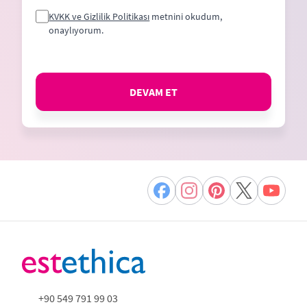
KVKK ve Gizlilik Politikası
metnini okudum,
onaylıyorum.
DEVAM ET
+90 549 791 99 03