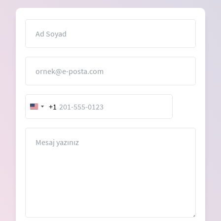
İsim
E-Posta
+1
United
States
+1
Mesaj