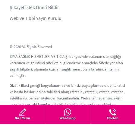
Şikayet İstek Öneri Bildir
Web ve Tıbbi Yayın Kurulu
© 2026 All Rights Reserved
SİMA SAĞLIK HİZMETLERİ VE TİC.A.Ş. bünyesinde bulunan site, sağlığı
koruyucu ve geliştirici nitelikte bilgilendirme amaçlıdır. Sitede yer alan
sağlık bilgileri, alanında uzman sağlık mensupları tarafından temin
edilmiştir.
Gizlilik ilkesi gereği kopyalanamaz ve izinsiz paylaşılamaz olup, tüketici
ve hasta hakları adına taklitleri olan; estethic , estethik, estetic, estetica,
estetika vb. benzer sitelerden kaçınılmalıdır. Web sitemizden saç ekimi
ve estetik cerrahi konularında bilgi alabilir, dilerseniz saç ekimi ve
estetik randevusu oluşturabilirsiniz.
Bize Yazın
Whatsapp
Telefon
Güncelleme Tarihi: 06.08.2026