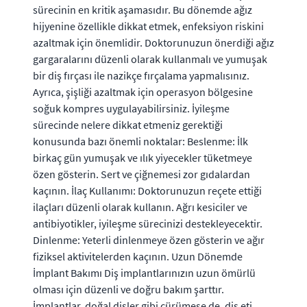
sürecinin en kritik aşamasıdır. Bu dönemde ağız
hijyenine özellikle dikkat etmek, enfeksiyon riskini
azaltmak için önemlidir. Doktorunuzun önerdiği ağız
gargaralarını düzenli olarak kullanmalı ve yumuşak
bir diş fırçası ile nazikçe fırçalama yapmalısınız.
Ayrıca, şişliği azaltmak için operasyon bölgesine
soğuk kompres uygulayabilirsiniz. İyileşme
sürecinde nelere dikkat etmeniz gerektiği
konusunda bazı önemli noktalar: Beslenme: İlk
birkaç gün yumuşak ve ılık yiyecekler tüketmeye
özen gösterin. Sert ve çiğnemesi zor gıdalardan
kaçının. İlaç Kullanımı: Doktorunuzun reçete ettiği
ilaçları düzenli olarak kullanın. Ağrı kesiciler ve
antibiyotikler, iyileşme sürecinizi destekleyecektir.
Dinlenme: Yeterli dinlenmeye özen gösterin ve ağır
fiziksel aktivitelerden kaçının. Uzun Dönemde
İmplant Bakımı Diş implantlarınızın uzun ömürlü
olması için düzenli ve doğru bakım şarttır.
İmplantlar, doğal dişler gibi çürümese de, diş eti