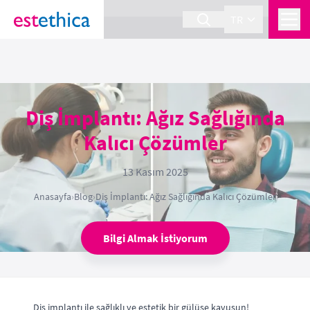
section Service {
}
TR
Diş İmplantı: Ağız Sağlığında
Kalıcı Çözümler
13 Kasım 2025
Anasayfa
›
Blog
›
Diş İmplantı: Ağız Sağlığında Kalıcı Çözümler
Bilgi Almak İstiyorum
Diş implantı ile sağlıklı ve estetik bir gülüşe kavuşun!