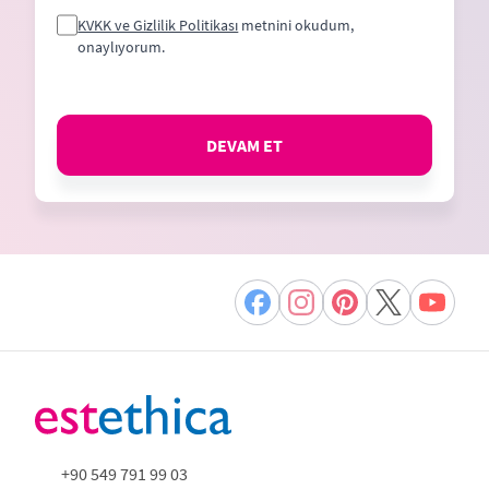
KVKK ve Gizlilik Politikası
metnini okudum,
onaylıyorum.
DEVAM ET
+90 549 791 99 03