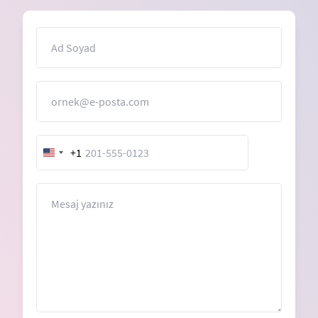
İsim
E-Posta
+1
United
States
+1
Mesaj