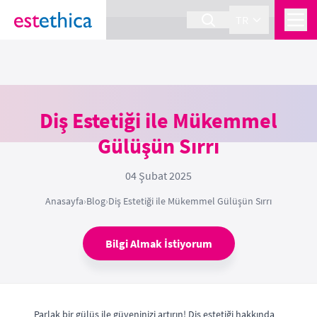
section Service {
}
TR
Diş Estetiği ile Mükemmel
Gülüşün Sırrı
04 Şubat 2025
Anasayfa
›
Blog
›
Diş Estetiği ile Mükemmel Gülüşün Sırrı
Bilgi Almak İstiyorum
Parlak bir gülüş ile güveninizi artırın! Diş estetiği hakkında