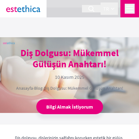
section Service {
}
TR
Diş Dolgusu: Mükemmel
Gülüşün Anahtarı!
10 Kasım 2025
Anasayfa
›
Blog
›
Diş Dolgusu: Mükemmel Gülüşün Anahtarı!
Bilgi Almak İstiyorum
Diş dolgusu, dişlerinizin sağlığını korurken estetik bir gülüş