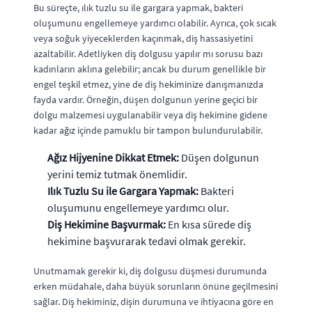
Bu süreçte, ılık tuzlu su ile gargara yapmak, bakteri
oluşumunu engellemeye yardımcı olabilir. Ayrıca, çok sıcak
veya soğuk yiyeceklerden kaçınmak, diş hassasiyetini
azaltabilir. Adetliyken diş dolgusu yapılır mı sorusu bazı
kadınların aklına gelebilir; ancak bu durum genellikle bir
engel teşkil etmez, yine de diş hekiminize danışmanızda
fayda vardır. Örneğin, düşen dolgunun yerine geçici bir
dolgu malzemesi uygulanabilir veya diş hekimine gidene
kadar ağız içinde pamuklu bir tampon bulundurulabilir.
Ağız Hijyenine Dikkat Etmek:
Düşen dolgunun
yerini temiz tutmak önemlidir.
Ilık Tuzlu Su ile Gargara Yapmak:
Bakteri
oluşumunu engellemeye yardımcı olur.
Diş Hekimine Başvurmak:
En kısa sürede diş
hekimine başvurarak tedavi olmak gerekir.
Unutmamak gerekir ki, diş dolgusu düşmesi durumunda
erken müdahale, daha büyük sorunların önüne geçilmesini
sağlar. Diş hekiminiz, dişin durumuna ve ihtiyacına göre en