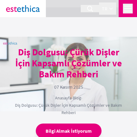
section Service {
}
TR
Diş Dolgusu: Çürük Dişler
İçin Kapsamlı Çözümler ve
Bakım Rehberi
07 Kasım 2025
Anasayfa
›
Blog
›
Diş Dolgusu: Çürük Dişler İçin Kapsamlı Çözümler ve Bakım
Rehberi
Bilgi Almak İstiyorum