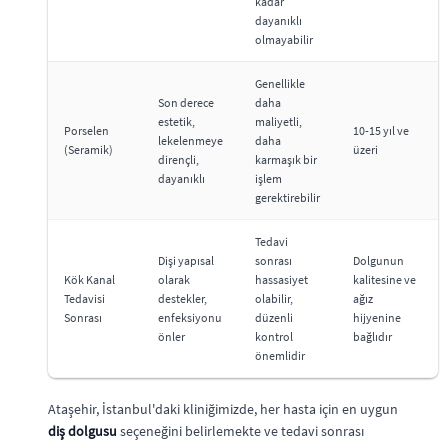
kadar
dayanıklı
olmayabilir
Genellikle
Son derece
daha
estetik,
maliyetli,
Porselen
10-15 yıl ve
lekelenmeye
daha
(Seramik)
üzeri
dirençli,
karmaşık bir
dayanıklı
işlem
gerektirebilir
Tedavi
Dişi yapısal
sonrası
Dolgunun
Kök Kanal
olarak
hassasiyet
kalitesine ve
Tedavisi
destekler,
olabilir,
ağız
Sonrası
enfeksiyonu
düzenli
hijyenine
önler
kontrol
bağlıdır
önemlidir
Ataşehir, İstanbul'daki kliniğimizde, her hasta için en uygun
diş dolgusu
seçeneğini belirlemekte ve tedavi sonrası