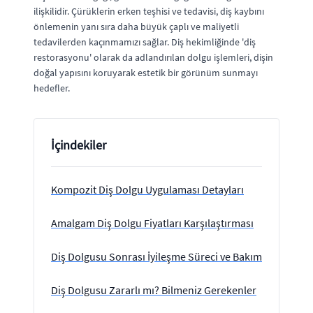
ilişkilidir. Çürüklerin erken teşhisi ve tedavisi, diş kaybını
önlemenin yanı sıra daha büyük çaplı ve maliyetli
tedavilerden kaçınmamızı sağlar. Diş hekimliğinde 'diş
restorasyonu' olarak da adlandırılan dolgu işlemleri, dişin
doğal yapısını koruyarak estetik bir görünüm sunmayı
hedefler.
İçindekiler
Kompozit Diş Dolgu Uygulaması Detayları
Amalgam Diş Dolgu Fiyatları Karşılaştırması
Diş Dolgusu Sonrası İyileşme Süreci ve Bakım
Diş Dolgusu Zararlı mı? Bilmeniz Gerekenler