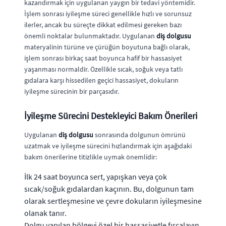
kazandırmak için uygulanan yaygın bir tedavi yöntemidir.
İşlem sonrası iyileşme süreci genellikle hızlı ve sorunsuz
ilerler, ancak bu süreçte dikkat edilmesi gereken bazı
önemli noktalar bulunmaktadır. Uygulanan
diş dolgusu
materyalinin türüne ve çürüğün boyutuna bağlı olarak,
işlem sonrası birkaç saat boyunca hafif bir hassasiyet
yaşanması normaldir. Özellikle sıcak, soğuk veya tatlı
gıdalara karşı hissedilen geçici hassasiyet, dokuların
iyileşme sürecinin bir parçasıdır.
İyileşme Sürecini Destekleyici Bakım Önerileri
Uygulanan
diş dolgusu
sonrasında dolgunun ömrünü
uzatmak ve iyileşme sürecini hızlandırmak için aşağıdaki
bakım önerilerine titizlikle uymak önemlidir:
İlk 24 saat boyunca sert, yapışkan veya çok
sıcak/soğuk gıdalardan kaçının. Bu, dolgunun tam
olarak sertleşmesine ve çevre dokuların iyileşmesine
olanak tanır.
Dolgu yapılan bölgeyi özel bir hassasiyetle fırçalayın.