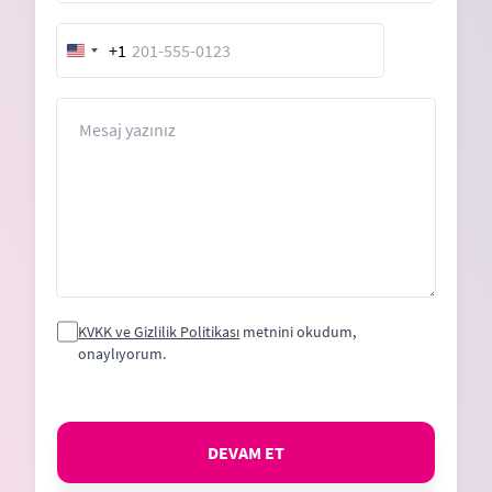
+1
United
States
+1
Mesaj
KVKK ve Gizlilik Politikası
metnini okudum,
onaylıyorum.
DEVAM ET