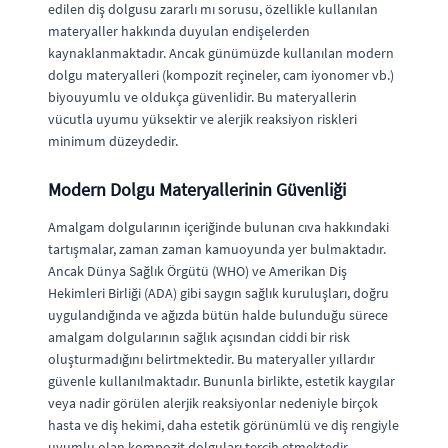
edilen diş dolgusu zararlı mı sorusu, özellikle kullanılan
materyaller hakkında duyulan endişelerden
kaynaklanmaktadır. Ancak günümüzde kullanılan modern
dolgu materyalleri (kompozit reçineler, cam iyonomer vb.)
biyouyumlu ve oldukça güvenlidir. Bu materyallerin
vücutla uyumu yüksektir ve alerjik reaksiyon riskleri
minimum düzeydedir.
Modern Dolgu Materyallerinin Güvenliği
Amalgam dolgularının içeriğinde bulunan cıva hakkındaki
tartışmalar, zaman zaman kamuoyunda yer bulmaktadır.
Ancak Dünya Sağlık Örgütü (WHO) ve Amerikan Diş
Hekimleri Birliği (ADA) gibi saygın sağlık kuruluşları, doğru
uygulandığında ve ağızda bütün halde bulunduğu sürece
amalgam dolgularının sağlık açısından ciddi bir risk
oluşturmadığını belirtmektedir. Bu materyaller yıllardır
güvenle kullanılmaktadır. Bununla birlikte, estetik kaygılar
veya nadir görülen alerjik reaksiyonlar nedeniyle birçok
hasta ve diş hekimi, daha estetik görünümlü ve diş rengiyle
uyumlu olan kompozit dolguları tercih etmektedir.