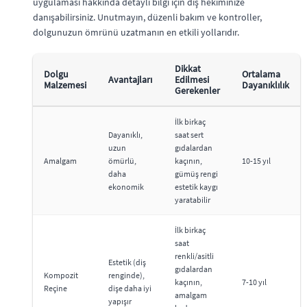
uygulaması hakkında detaylı bilgi için diş hekiminize
danışabilirsiniz. Unutmayın, düzenli bakım ve kontroller,
dolgunuzun ömrünü uzatmanın en etkili yollarıdır.
Dikkat
Dolgu
Ortalama
Avantajları
Edilmesi
Malzemesi
Dayanıklılık
Gerekenler
İlk birkaç
Dayanıklı,
saat sert
uzun
gıdalardan
Amalgam
ömürlü,
kaçının,
10-15 yıl
daha
gümüş rengi
ekonomik
estetik kaygı
yaratabilir
İlk birkaç
saat
renkli/asitli
Estetik (diş
gıdalardan
Kompozit
renginde),
kaçının,
7-10 yıl
Reçine
dişe daha iyi
amalgam
yapışır