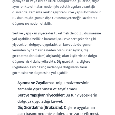
çatlayabilir veya kırılabilirler. Kompozit dolgular ise, dişle
aynı renkte olmaları nedeniyle estetik açıdan avantajlı
olsalar da, zamanla renk değiştirebilir ve yapısı bozulabilir.
Bu durum, dolgunun dişe tutunma yeteneğini azaltarak
düşmesine neden olabilir.
Sert ve yapışkan yiyecekler tüketmek de dolgu düşmesine
yol açabilir. Özellikle karamel, sakız ve sert şekerler gibi
yiyecekler, dolguya uyguladıkları kuvvetle dolgunun
yerinden oynamasına neden olabilirler. Ayrıca, diş
gıcırdatma (bruksizm) alışkanlığı olan kişilerde de dolgu
düşmesi riski daha yüksektir. Diş gıcırdatma, dişlere
uygulanan aşırı basınç nedeniyle dolguların zarar
görmesine ve düşmesine yol açabilir.
Aşınma ve Zayıflama:
Dolgu malzemesinin
zamanla yıpranması ve zayıflaması.
Sert ve Yapışkan Yiyecekler:
Bu tür yiyeceklerin
dolguya uyguladığı kuvvet.
Diş Gıcırdatma (Bruksizm):
Dişlere uygulanan
aşırı basınç nedeniyle dolguların zarar görmesi.