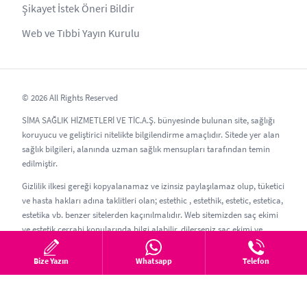
Şikayet İstek Öneri Bildir
Web ve Tıbbi Yayın Kurulu
© 2026 All Rights Reserved
SİMA SAĞLIK HİZMETLERİ VE TİC.A.Ş. bünyesinde bulunan site, sağlığı
koruyucu ve geliştirici nitelikte bilgilendirme amaçlıdır. Sitede yer alan
sağlık bilgileri, alanında uzman sağlık mensupları tarafından temin
edilmiştir.
Gizlilik ilkesi gereği kopyalanamaz ve izinsiz paylaşılamaz olup, tüketici
ve hasta hakları adına taklitleri olan; estethic , estethik, estetic, estetica,
estetika vb. benzer sitelerden kaçınılmalıdır. Web sitemizden saç ekimi
ve estetik cerrahi konularında bilgi alabilir, dilerseniz saç ekimi ve
estetik randevusu oluşturabilirsiniz.
Bize Yazın
Whatsapp
Telefon
Güncelleme Tarihi: 06.08.2026