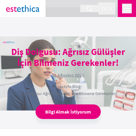
section Service {
}
TR
Diş Dolgusu: Ağrısız Gülüşler
İçin Bilmeniz Gerekenler!
02 Ağustos 2025
Anasayfa
›
Blog
›
Diş Dolgusu: Ağrısız Gülüşler İçin Bilmeniz Gerekenler!
Bilgi Almak İstiyorum