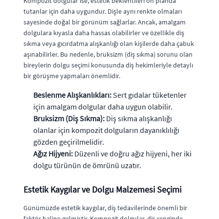
Kompozit dolgular ise, estetik beklentileri ön planda
tutanlar için daha uygundur. Dişle aynı renkte olmaları
sayesinde doğal bir görünüm sağlarlar. Ancak, amalgam
dolgulara kıyasla daha hassas olabilirler ve özellikle diş
sıkma veya gıcırdatma alışkanlığı olan kişilerde daha çabuk
aşınabilirler. Bu nedenle, bruksizm (diş sıkma) sorunu olan
bireylerin dolgu seçimi konusunda diş hekimleriyle detaylı
bir görüşme yapmaları önemlidir.
Beslenme Alışkanlıkları:
Sert gıdalar tüketenler
için amalgam dolgular daha uygun olabilir.
Bruksizm (Diş Sıkma):
Diş sıkma alışkanlığı
olanlar için kompozit dolguların dayanıklılığı
gözden geçirilmelidir.
Ağız Hijyeni:
Düzenli ve doğru ağız hijyeni, her iki
dolgu türünün de ömrünü uzatır.
Estetik Kaygılar ve Dolgu Malzemesi Seçimi
Günümüzde estetik kaygılar, diş tedavilerinde önemli bir
faktör haline gelmiştir. Kompozit dolgular, diş renginde