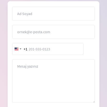
İsim
E-Posta
+1
United
States
+1
Mesaj