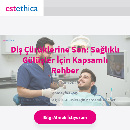
section Service {
}
Diş Çürüklerine Son: Sağlıklı
Gülüşler İçin Kapsamlı
Rehber
12 Kasım 2025
Anasayfa
›
Blog
›
Diş Çürüklerine Son: Sağlıklı Gülüşler İçin Kapsamlı Rehber
Bilgi Almak İstiyorum