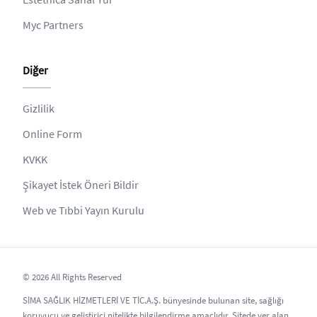
Myc Partners
Diğer
Gizlilik
Online Form
KVKK
Şikayet İstek Öneri Bildir
Web ve Tıbbi Yayın Kurulu
© 2026 All Rights Reserved
SİMA SAĞLIK HİZMETLERİ VE TİC.A.Ş. bünyesinde bulunan site, sağlığı
koruyucu ve geliştirici nitelikte bilgilendirme amaçlıdır. Sitede yer alan