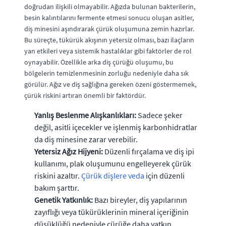
doğrudan ilişkili olmayabilir. Ağızda bulunan bakterilerin,
besin kalıntılarını fermente etmesi sonucu oluşan asitler,
diş minesini aşındırarak çürük oluşumuna zemin hazırlar.
Bu süreçte, tükürük akışının yetersiz olması, bazı ilaçların
yan etkileri veya sistemik hastalıklar gibi faktörler de rol
oynayabilir. Özellikle arka diş çürüğü oluşumu, bu
bölgelerin temizlenmesinin zorluğu nedeniyle daha sık
görülür. Ağız ve diş sağlığına gereken özeni göstermemek,
çürük riskini artıran önemli bir faktördür.
Yanlış Beslenme Alışkanlıkları:
Sadece şeker
değil, asitli içecekler ve işlenmiş karbonhidratlar
da diş minesine zarar verebilir.
Yetersiz Ağız Hijyeni:
Düzenli fırçalama ve diş ipi
kullanımı, plak oluşumunu engelleyerek çürük
riskini azaltır.
Çürük dişlere veda
için düzenli
bakım şarttır.
Genetik Yatkınlık:
Bazı bireyler, diş yapılarının
zayıflığı veya tükürüklerinin mineral içeriğinin
düşüklüğü nedeniyle çürüğe daha yatkın