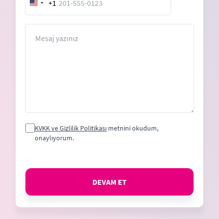
+1
United
States
+1
Mesaj
KVKK ve Gizlilik Politikası
metnini okudum,
onaylıyorum.
DEVAM ET