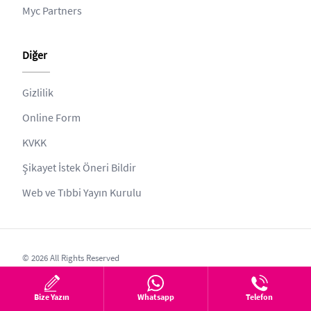
Myc Partners
Diğer
Gizlilik
Online Form
KVKK
Şikayet İstek Öneri Bildir
Web ve Tıbbi Yayın Kurulu
© 2026 All Rights Reserved
SİMA SAĞLIK HİZMETLERİ VE TİC.A.Ş. bünyesinde bulunan site, sağlığı
koruyucu ve geliştirici nitelikte bilgilendirme amaçlıdır. Sitede yer alan
Bize Yazın
Whatsapp
Telefon
sağlık bilgileri, alanında uzman sağlık mensupları tarafından temin