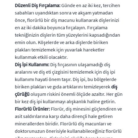
Düzenli Diş Fırçalama:
Günde en az iki kez, tercihen
sabahları uyandıktan sonra ve akşam yatmadan
önce, florürlü bir diş macunu kullanarak dişlerinizi
en az iki dakika boyunca fırçalayın. Fırçalama
tekniğinizin dişlerin tüm yüzeylerini kapsadığından
emin olun. Köşelerde ve arka dişlerde biriken
plakları temizlemek için yuvarlak hareketler
kullanmak etkili olacaktır.
Diş İpi Kullanımı:
Diş fırçasının ulaşamadığı diş
aralarını ve diş eti çizgisini temizlemek için diş ipi
kullanımı hayati önem taşır. Diş ipi, bu bölgelerde
biriken plakları ve gıda artıklarını temizleyerek
diş
çürüğü
oluşum riskini önemli ölçüde azaltır. Her gün
bir kez diş ipi kullanmayı alışkanlık haline getirin.
Florürlü Ürünler:
Florür, diş minesini güçlendiren ve
asit saldırılarına karşı daha dirençli hale getiren
minerallerden biridir. Florürlü diş macunları ve
doktorunuzun önerisiyle kullanabileceğiniz florürlü