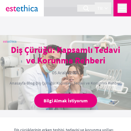
section Service {
}
TR
Diş Çürüğü: Kapsamlı Tedavi
ve Korunma Rehberi
05 Aralık 2025
Anasayfa
›
Blog
›
Diş Çürüğü: Kapsamlı Tedavi ve Korunma Rehberi
Bilgi Almak İstiyorum
Diş çürüklerinin erken teşhisi, tedavisi ve korunma yolları