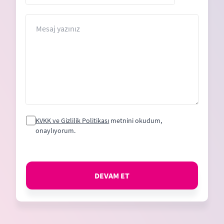
States
+1
Mesaj
KVKK ve Gizlilik Politikası
metnini okudum,
onaylıyorum.
DEVAM ET