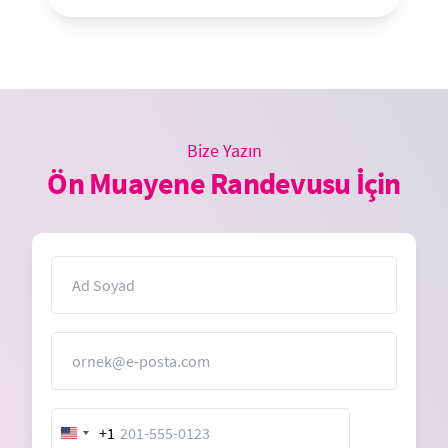
Bize Yazın
Ön Muayene Randevusu İçin
İsim
E-Posta
+1
United