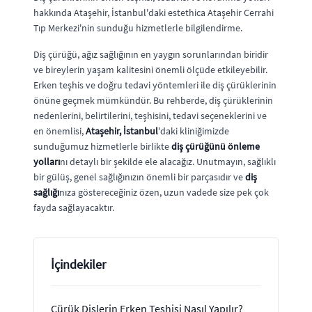
hakkında Ataşehir, İstanbul'daki estethica Ataşehir Cerrahi
Tıp Merkezi'nin sunduğu hizmetlerle bilgilendirme.
Diş çürüğü, ağız sağlığının en yaygın sorunlarından biridir
ve bireylerin yaşam kalitesini önemli ölçüde etkileyebilir.
Erken teşhis ve doğru tedavi yöntemleri ile diş çürüklerinin
önüne geçmek mümkündür. Bu rehberde, diş çürüklerinin
nedenlerini, belirtilerini, teşhisini, tedavi seçeneklerini ve
en önemlisi,
Ataşehir, İstanbul
'daki kliniğimizde
sunduğumuz hizmetlerle birlikte
diş çürüğünü önleme
yolları
nı detaylı bir şekilde ele alacağız. Unutmayın, sağlıklı
bir gülüş, genel sağlığınızın önemli bir parçasıdır ve
diş
sağlığı
nıza göstereceğiniz özen, uzun vadede size pek çok
fayda sağlayacaktır.
İçindekiler
Çürük Dişlerin Erken Teşhisi Nasıl Yapılır?