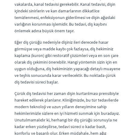
vakalarda, kanal tedavisi gerekebilir. Kanal tedavisi, dişin
içindeki sinirlerin ve kan damarlarının dikkatlice
temizlenmesi, enfeksiyonun giderilmesi ve dişin ağızdaki
varlığının korunması işlemidir. Bu tedavi, diş kaybını
önlemek adına büyük önem taşır.
Eğer diş çürüğü nedeniyle dişiniz ileri derecede hasar
görmüşse veya madde kaybı çok fazlaysa, diş hekiminiz
kaplama (kuron) gibi restoratif çözümleri veya en son çare
olarak diş çekimini önerebilir. Hangi yöntemin sizin için en
uygun olduğuna, diş hekiminizin yapacağı detaylı muayene
ve teşhis sonucunda karar verilecektir. Bu noktada çürük
diş tedavisi süreci başlar.
Çürük diş tedavisi her zaman dişin kurtarılması prensibiyle
hareket edilerek planlanır. Kliniğimizde, bu tür tedavilerde
modern teknoloji ve uzun yılların deneyimine sahip
hekimlerimizle sizlere en iyi hizmeti sunmak için buradayız.
Unutulmamalıdır ki, herhangi bir diş çürüğü sorunuyla ne
kadar erken yüzleşilirse, tedavi süreci o kadar basit,
konforlu ve başarılı olur. Erken müdahale, hem ağız