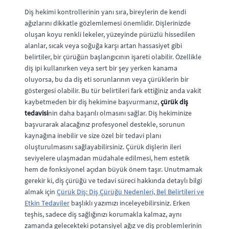
Diş hekimi kontrollerinin yanı sıra, bireylerin de kendi
ağızlarını dikkatle gözlemlemesi önemlidir. Dişlerinizde
oluşan koyu renkli lekeler, yüzeyinde pürüzlü hissedilen
alanlar, sıcak veya soğuğa karşı artan hassasiyet gibi
belirtiler, bir çürüğün başlangıcının işareti olabilir. Özellikle
diş ipi kullanırken veya sert bir şey yerken kanama
oluyorsa, bu da diş eti sorunlarının veya çürüklerin bir
göstergesi olabilir. Bu tür belirtileri fark ettiğiniz anda vakit
kaybetmeden bir diş hekimine başvurmanız,
çürük diş
tedavisi
nin daha başarılı olmasını sağlar. Diş hekiminize
başvurarak alacağınız profesyonel destekle, sorunun
kaynağına inebilir ve size özel bir tedavi planı
oluşturulmasını sağlayabilirsiniz. Çürük dişlerin ileri
seviyelere ulaşmadan müdahale edilmesi, hem estetik
hem de fonksiyonel açıdan büyük önem taşır. Unutmamak
gerekir ki, diş çürüğü ve tedavi süreci hakkında detaylı bilgi
almak için
Çürük Diş: Diş Çürüğü Nedenleri, Bel Belirtileri ve
Etkin Tedaviler
başlıklı yazımızı inceleyebilirsiniz. Erken
teşhis, sadece diş sağlığınızı korumakla kalmaz, aynı
zamanda gelecekteki potansiyel ağız ve diş problemlerinin