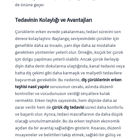
de önüne geçer.
Tedavinin Kolaylığı ve Avantajları
Çürüklerin erken evrede yakalanması, tedavi sürecini son
derece kolaylaştırır. Başlangıç seviyesindeki çürükler için
genellikle daha az invaziv, yani dişe daha az müdahale
gerektiren yöntemler yeterli olur. Örneğin, küçük bir çürük
için dolgu yapılması yeterli olabilir. Ancak çürük ilerleyip
dişin daha derin dokularına ulaştığında, kanal tedavisi veya
hatta diş çekimi gibi daha karmaşık ve maliyetli tedavilere
başvurmak gerekebilir. Bu nedenle,
diş çürüklerinin erken
teşhisi nasıl yapılır
sorusunun cevabı, aslında düzenli
kontroller ve vücudunuzun verdiği sinyallere kulak
vermektir. Erken teşhis sayesinde, hem dişinize daha az
zarar verilir hem de
çürük diş tedavisi
süreci daha konforlu
ve başarılı olur. Ayrıca, tedavi masraflarının da daha düşük
olacağı unutulmamalıdır. Bu da erken teşhisin ekonomik
açıdan da bir avantaj sağladığını gösterir. Kısacası, düzenli
muayeneler ve belirtileri takip etmek, sağlıklı bir gülüş ve