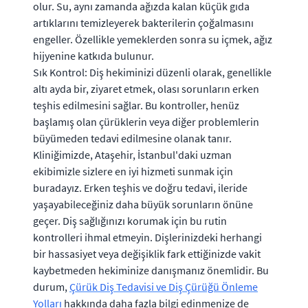
olur. Su, aynı zamanda ağızda kalan küçük gıda
artıklarını temizleyerek bakterilerin çoğalmasını
engeller. Özellikle yemeklerden sonra su içmek, ağız
hijyenine katkıda bulunur.
Sık Kontrol: Diş hekiminizi düzenli olarak, genellikle
altı ayda bir, ziyaret etmek, olası sorunların erken
teşhis edilmesini sağlar. Bu kontroller, henüz
başlamış olan çürüklerin veya diğer problemlerin
büyümeden tedavi edilmesine olanak tanır.
Kliniğimizde, Ataşehir, İstanbul'daki uzman
ekibimizle sizlere en iyi hizmeti sunmak için
buradayız. Erken teşhis ve doğru tedavi, ileride
yaşayabileceğiniz daha büyük sorunların önüne
geçer. Diş sağlığınızı korumak için bu rutin
kontrolleri ihmal etmeyin. Dişlerinizdeki herhangi
bir hassasiyet veya değişiklik fark ettiğinizde vakit
kaybetmeden hekiminize danışmanız önemlidir. Bu
durum,
Çürük Diş Tedavisi ve Diş Çürüğü Önleme
Yolları
hakkında daha fazla bilgi edinmenize de