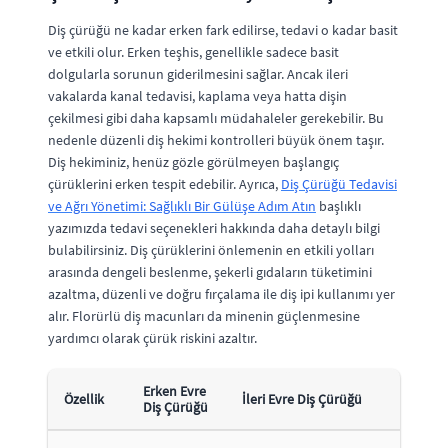
Diş çürüğü ne kadar erken fark edilirse, tedavi o kadar basit
ve etkili olur. Erken teşhis, genellikle sadece basit
dolgularla sorunun giderilmesini sağlar. Ancak ileri
vakalarda kanal tedavisi, kaplama veya hatta dişin
çekilmesi gibi daha kapsamlı müdahaleler gerekebilir. Bu
nedenle düzenli diş hekimi kontrolleri büyük önem taşır.
Diş hekiminiz, henüz gözle görülmeyen başlangıç
çürüklerini erken tespit edebilir. Ayrıca,
Diş Çürüğü Tedavisi
ve Ağrı Yönetimi: Sağlıklı Bir Gülüşe Adım Atın
başlıklı
yazımızda tedavi seçenekleri hakkında daha detaylı bilgi
bulabilirsiniz. Diş çürüklerini önlemenin en etkili yolları
arasında dengeli beslenme, şekerli gıdaların tüketimini
azaltma, düzenli ve doğru fırçalama ile diş ipi kullanımı yer
alır. Florürlü diş macunları da minenin güçlenmesine
yardımcı olarak çürük riskini azaltır.
Erken Evre
Özellik
İleri Evre Diş Çürüğü
Diş Çürüğü