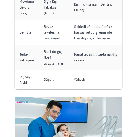
Meydana
Dişin Dış
Dişin İç Kısımları (Dentin,
Geldiği
Tabakası
Pulpa)
Bölge
(Mine)
Beyaz
Şiddetli ağrı, sıcak/soğuk
Belirtiler
lekeler, hafif
hassasiyeti, diş renginde
hassasiyet
koyulaşma, enfeksiyon
Basit dolgu,
Tedavi
Kanal tedavisi, kaplama, diş
florür
Yaklaşımı
çekimi
uygulamaları
Diş Kaybı
Düşük
Yüksek
Riski