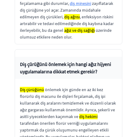
fırçalamama gibi durumlar,
diş minesini
zayıflatarak
diş çürüğüne yol açar. Zamanında müdahale
edilmeyen diş çürükleri,
diş ağrısı
, enfeksiyon riskini
artırabilir ve tedavi edilmediğinde diş kaybına kadar
ilerleyebilir, bu da genel
ağız ve diş sağlığı
üzerinde
olumsuz etkilere neden olur.
Diş çürüğünü önlemek için hangi ağız hijyeni
uygulamalarına dikkat etmek gerekir?
Diş çürüğünü
önlemek için günde en az iki kez
florürlü diş macunu ile dişleri fırçalamak, diş ipi
kullanarak diş aralarını temizlemek ve düzenli olarak
ağız gargarası kullanmak önemlidir. Ayrıca, şekerli ve
asitli yiyeceklerden kaçınmak ve
diş hekimi
tarafından önerilen florür verniği uygulamalarını
yaptırmak da çürük oluşumunu engelleyen etkili
yöntemlerdir. Bu uygulamalar, bakteri plağının ve