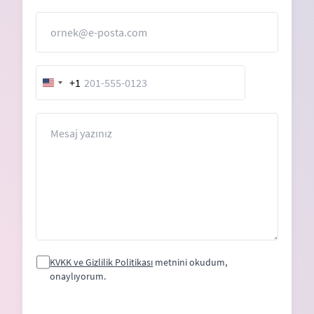
E-Posta
+1
United
States
+1
Mesaj
KVKK ve Gizlilik Politikası
metnini okudum,
onaylıyorum.