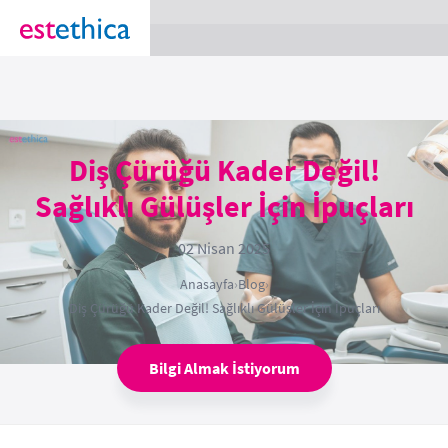
section Service {
}
Diş Çürüğü Kader Değil!
Sağlıklı Gülüşler İçin İpuçları
02 Nisan 2025
Anasayfa
›
Blog
›
Diş Çürüğü Kader Değil! Sağlıklı Gülüşler İçin İpuçları
Bilgi Almak İstiyorum