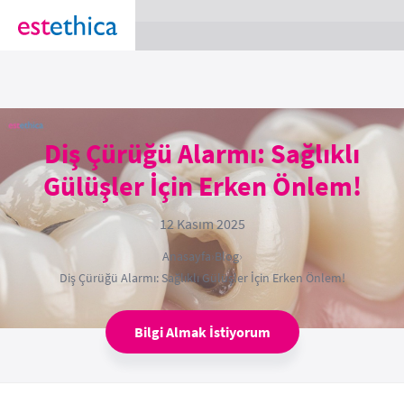
section Service {
}
Diş Çürüğü Alarmı: Sağlıklı
Gülüşler İçin Erken Önlem!
12 Kasım 2025
Anasayfa
›
Blog
›
Diş Çürüğü Alarmı: Sağlıklı Gülüşler İçin Erken Önlem!
Bilgi Almak İstiyorum