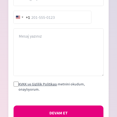
+1
United
States
+1
Mesaj
KVKK ve Gizlilik Politikası
metnini okudum,
onaylıyorum.
DEVAM ET