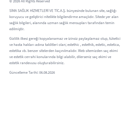
© 2026 All Rights Reserved
SİMA SAĞLIK HİZMETLERİ VE TİC.A.Ş. bünyesinde bulunan site, sağlığı
koruyucu ve geliştirici nitelikte bilgilendirme amaçlıdır. Sitede yer alan
sağlık bilgileri, alanında uzman sağlık mensupları tarafından temin
edilmiştir.
Gizlilik ilkesi gereği kopyalanamaz ve izinsiz paylaşılamaz olup, tüketici
ve hasta hakları adına taklitleri olan; estethic , estethik, estetic, estetica,
estetika vb. benzer sitelerden kaçınılmalıdır. Web sitemizden saç ekimi
ve estetik cerrahi konularında bilgi alabilir, dilerseniz saç ekimi ve
estetik randevusu oluşturabilirsiniz.
Güncelleme Tarihi: 06.08.2026