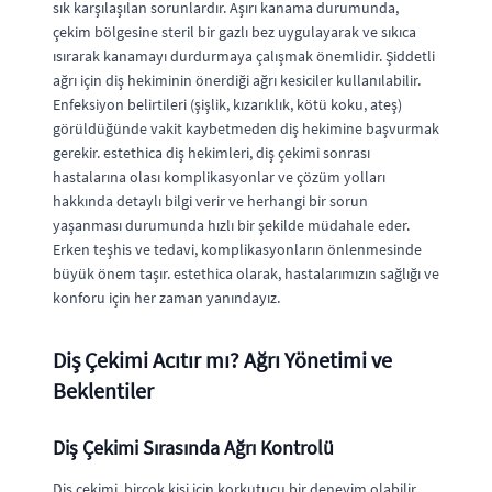
sık karşılaşılan sorunlardır. Aşırı kanama durumunda,
çekim bölgesine steril bir gazlı bez uygulayarak ve sıkıca
ısırarak kanamayı durdurmaya çalışmak önemlidir. Şiddetli
ağrı için diş hekiminin önerdiği ağrı kesiciler kullanılabilir.
Enfeksiyon belirtileri (şişlik, kızarıklık, kötü koku, ateş)
görüldüğünde vakit kaybetmeden diş hekimine başvurmak
gerekir. estethica diş hekimleri, diş çekimi sonrası
hastalarına olası komplikasyonlar ve çözüm yolları
hakkında detaylı bilgi verir ve herhangi bir sorun
yaşanması durumunda hızlı bir şekilde müdahale eder.
Erken teşhis ve tedavi, komplikasyonların önlenmesinde
büyük önem taşır. estethica olarak, hastalarımızın sağlığı ve
konforu için her zaman yanındayız.
Diş Çekimi Acıtır mı? Ağrı Yönetimi ve
Beklentiler
Diş Çekimi Sırasında Ağrı Kontrolü
Diş çekimi, birçok kişi için korkutucu bir deneyim olabilir,