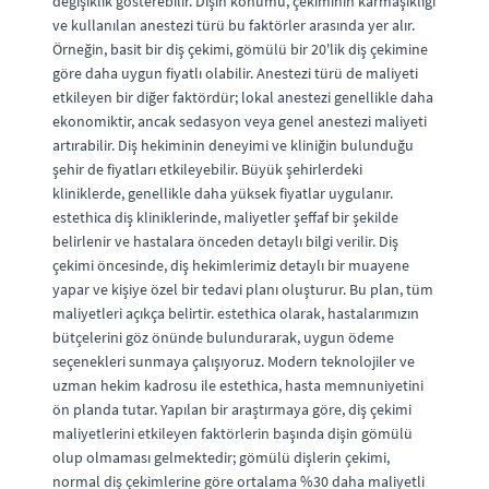
değişiklik gösterebilir. Dişin konumu, çekiminin karmaşıklığı
ve kullanılan anestezi türü bu faktörler arasında yer alır.
Örneğin, basit bir diş çekimi, gömülü bir 20'lik diş çekimine
göre daha uygun fiyatlı olabilir. Anestezi türü de maliyeti
etkileyen bir diğer faktördür; lokal anestezi genellikle daha
ekonomiktir, ancak sedasyon veya genel anestezi maliyeti
artırabilir. Diş hekiminin deneyimi ve kliniğin bulunduğu
şehir de fiyatları etkileyebilir. Büyük şehirlerdeki
kliniklerde, genellikle daha yüksek fiyatlar uygulanır.
estethica diş kliniklerinde, maliyetler şeffaf bir şekilde
belirlenir ve hastalara önceden detaylı bilgi verilir. Diş
çekimi öncesinde, diş hekimlerimiz detaylı bir muayene
yapar ve kişiye özel bir tedavi planı oluşturur. Bu plan, tüm
maliyetleri açıkça belirtir. estethica olarak, hastalarımızın
bütçelerini göz önünde bulundurarak, uygun ödeme
seçenekleri sunmaya çalışıyoruz. Modern teknolojiler ve
uzman hekim kadrosu ile estethica, hasta memnuniyetini
ön planda tutar. Yapılan bir araştırmaya göre, diş çekimi
maliyetlerini etkileyen faktörlerin başında dişin gömülü
olup olmaması gelmektedir; gömülü dişlerin çekimi,
normal diş çekimlerine göre ortalama %30 daha maliyetli