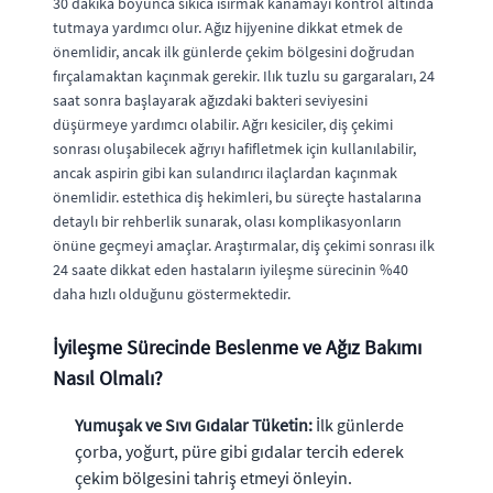
30 dakika boyunca sıkıca ısırmak kanamayı kontrol altında
tutmaya yardımcı olur. Ağız hijyenine dikkat etmek de
önemlidir, ancak ilk günlerde çekim bölgesini doğrudan
fırçalamaktan kaçınmak gerekir. Ilık tuzlu su gargaraları, 24
saat sonra başlayarak ağızdaki bakteri seviyesini
düşürmeye yardımcı olabilir. Ağrı kesiciler, diş çekimi
sonrası oluşabilecek ağrıyı hafifletmek için kullanılabilir,
ancak aspirin gibi kan sulandırıcı ilaçlardan kaçınmak
önemlidir. estethica diş hekimleri, bu süreçte hastalarına
detaylı bir rehberlik sunarak, olası komplikasyonların
önüne geçmeyi amaçlar. Araştırmalar, diş çekimi sonrası ilk
24 saate dikkat eden hastaların iyileşme sürecinin %40
daha hızlı olduğunu göstermektedir.
İyileşme Sürecinde Beslenme ve Ağız Bakımı
Nasıl Olmalı?
Yumuşak ve Sıvı Gıdalar Tüketin:
İlk günlerde
çorba, yoğurt, püre gibi gıdalar tercih ederek
çekim bölgesini tahriş etmeyi önleyin.