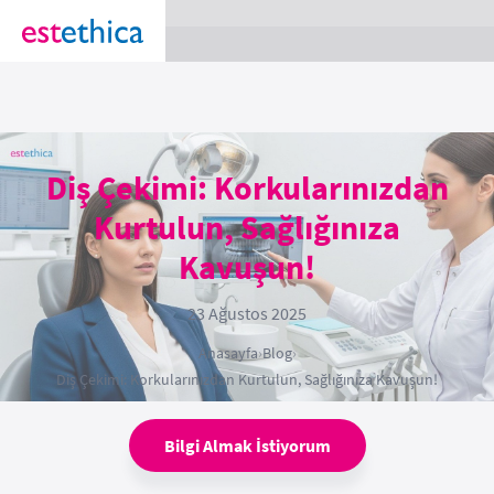
section Service {
}
Diş Çekimi: Korkularınızdan
Kurtulun, Sağlığınıza
Kavuşun!
23 Ağustos 2025
Anasayfa
›
Blog
›
Diş Çekimi: Korkularınızdan Kurtulun, Sağlığınıza Kavuşun!
Bilgi Almak İstiyorum