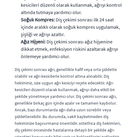
kesicileri düzenli olarak kullanmak, ağrıyı kontrol
altında tutmaya yardımcı olur.
Soğuk Kompres:
Diş çekimi sonrası ilk 24 saat
içinde aralıklı olarak soğuk kompres uygulamak,
şişliği ve ağrıyı azaltır.
Ağız Hijyeni:
Diş çekimi sonrası ağız hijyenine
dikkat etmek, enfeksiyon riskini azaltarak ağrıyı
önlemeye yardımcı olur.
Diş çekimi sonrası ağrı, genellikle hafif veya orta şiddette
olabilir ve ağrı kesicilerle kontrol altına alınabilir. Diş
hekiminiz, size uygun ağrı kesiciyi reçete edecektir. Ağrı
kesicileri düzenli olarak kullanmak, ağrıyı daha etkili bir
şekilde yönetmeye yardımcı olur. Diş çekimi sonrası ağrı,
genellikle birkaç gün içinde azalır ve tamamen kaybolur.
Ancak, bazı durumlarda ağrı daha uzun sürebilir veya
şiddetlenebilir. Bu durumda, vakit kaybetmeden diş
hekiminize başvurmanız önemlidir. estethica diş hekimleri,
diş çekimi öncesinde hastalarına detaylı bir şekilde ağrı
yönetimi konusunda bilgi verir ve beklentilerini netleştirir.