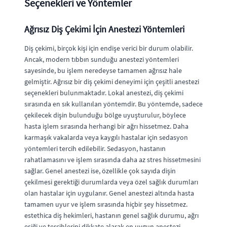
Seçenekleri ve Yöntemler
Ağrısız Diş Çekimi İçin Anestezi Yöntemleri
Diş çekimi, birçok kişi için endişe verici bir durum olabilir.
Ancak, modern tıbbın sunduğu anestezi yöntemleri
sayesinde, bu işlem neredeyse tamamen ağrısız hale
gelmiştir. Ağrısız bir diş çekimi deneyimi için çeşitli anestezi
seçenekleri bulunmaktadır. Lokal anestezi, diş çekimi
sırasında en sık kullanılan yöntemdir. Bu yöntemde, sadece
çekilecek dişin bulunduğu bölge uyuşturulur, böylece
hasta işlem sırasında herhangi bir ağrı hissetmez. Daha
karmaşık vakalarda veya kaygılı hastalar için sedasyon
yöntemleri tercih edilebilir. Sedasyon, hastanın
rahatlamasını ve işlem sırasında daha az stres hissetmesini
sağlar. Genel anestezi ise, özellikle çok sayıda dişin
çekilmesi gerektiği durumlarda veya özel sağlık durumları
olan hastalar için uygulanır. Genel anestezi altında hasta
tamamen uyur ve işlem sırasında hiçbir şey hissetmez.
estethica diş hekimleri, hastanın genel sağlık durumu, ağrı
eşiği ve tercihlerini dikkate alarak en uygun anestezi