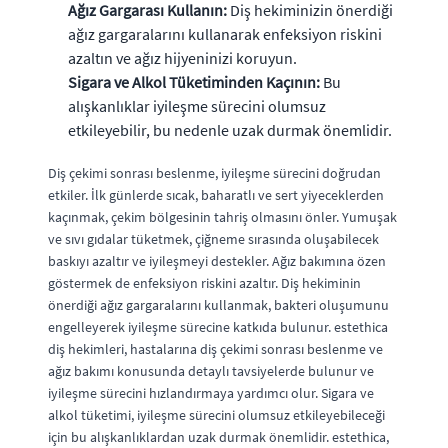
Ağız Gargarası Kullanın:
Diş hekiminizin önerdiği
ağız gargaralarını kullanarak enfeksiyon riskini
azaltın ve ağız hijyeninizi koruyun.
Sigara ve Alkol Tüketiminden Kaçının:
Bu
alışkanlıklar iyileşme sürecini olumsuz
etkileyebilir, bu nedenle uzak durmak önemlidir.
Diş çekimi sonrası beslenme, iyileşme sürecini doğrudan
etkiler. İlk günlerde sıcak, baharatlı ve sert yiyeceklerden
kaçınmak, çekim bölgesinin tahriş olmasını önler. Yumuşak
ve sıvı gıdalar tüketmek, çiğneme sırasında oluşabilecek
baskıyı azaltır ve iyileşmeyi destekler. Ağız bakımına özen
göstermek de enfeksiyon riskini azaltır. Diş hekiminin
önerdiği ağız gargaralarını kullanmak, bakteri oluşumunu
engelleyerek iyileşme sürecine katkıda bulunur. estethica
diş hekimleri, hastalarına diş çekimi sonrası beslenme ve
ağız bakımı konusunda detaylı tavsiyelerde bulunur ve
iyileşme sürecini hızlandırmaya yardımcı olur. Sigara ve
alkol tüketimi, iyileşme sürecini olumsuz etkileyebileceği
için bu alışkanlıklardan uzak durmak önemlidir. estethica,