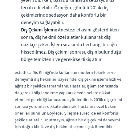
yeterli olurken, bazı durumlarda sedasyon da
tercih edilebilir. Örneğin, gömülü 20'lik diş
çekimlerinde sedasyon daha konforlu bir
deneyim sağlayabilir.
Diş Çekimi İşlemi:
Anestezi etkisini gösterdikten
sonra, diş hekimi özel aletler kullanarak dişi
nazikçe çeker. İşlem sırasında herhangi bir ağrı
hissedilmez. Diş çekimi sonrası, dişin bulunduğu
bölge temizlenir ve gerekirse dikiş atılır.
estethica Diş Kliniği'nde kullanılan modern teknikler ve
deneyimli diş hekimleri sayesinde, diş çekimi işlemi hızlı ve
ağrısız bir şekilde tamamlanır. Hastalar, işlem sonrasında
da gerekli bilgilendirme yapılarak evde nelere dikkat
etmeleri gerektiği konusunda yönlendirilir. 20'lik diş çekimi
sonrası yorumlar dikkate alınarak, hastalara özel bakım
önerileri sunulur. Böylece, iyileşme süreci de en konforlu
şekilde atlatılır. Unutmayın, ağrısız bir diş çekimi deneyimi
için doğru klinik ve diş hekimini seçmek çok önemlidir.