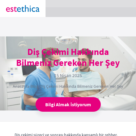
section Service {
}
Diş Çekimi Hakkında
Bilmeniz Gereken Her Şey
15 Nisan 2025
Anasayfa
›
Blog
›
Diş Çekimi Hakkında Bilmeniz Gereken Her Şey
Bilgi Almak İstiyorum
Diş çekimi süreci ve sonrası hakkında kapsamlı bir rehber.