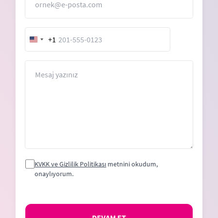
+1
United
States
+1
Mesaj
KVKK ve Gizlilik Politikası
metnini okudum,
onaylıyorum.
DEVAM ET