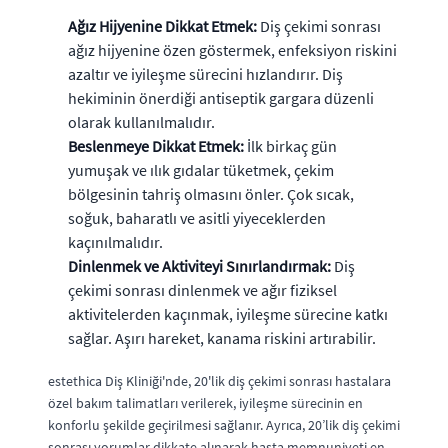
Ağız Hijyenine Dikkat Etmek:
Diş çekimi sonrası
ağız hijyenine özen göstermek, enfeksiyon riskini
azaltır ve iyileşme sürecini hızlandırır. Diş
hekiminin önerdiği antiseptik gargara düzenli
olarak kullanılmalıdır.
Beslenmeye Dikkat Etmek:
İlk birkaç gün
yumuşak ve ılık gıdalar tüketmek, çekim
bölgesinin tahriş olmasını önler. Çok sıcak,
soğuk, baharatlı ve asitli yiyeceklerden
kaçınılmalıdır.
Dinlenmek ve Aktiviteyi Sınırlandırmak:
Diş
çekimi sonrası dinlenmek ve ağır fiziksel
aktivitelerden kaçınmak, iyileşme sürecine katkı
sağlar. Aşırı hareket, kanama riskini artırabilir.
estethica Diş Kliniği'nde, 20'lik diş çekimi sonrası hastalara
özel bakım talimatları verilerek, iyileşme sürecinin en
konforlu şekilde geçirilmesi sağlanır. Ayrıca, 20’lik diş çekimi
sonrası yorumlar dikkate alınarak hasta memnuniyeti en