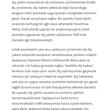
diş çekimi sırasında en sık kullanılan yöntemlerden biridir.
Bu yöntemde, diş hekimi çekilecek dişin bulunduğu
bölgeye lokal anestezik uygulayarak o bölgedeki sinirlerin
geçici olarak uyuşmasını sağlar. Bu sayede, hasta işlem
sırasında herhangi bir ağrı veya rahatsızlık hissetmez.
Hatta, 2024 yılında yapılan bir araştırmaya göre, lokal
anestezi uygulanan diş çekimi vakalarının %95'inde
hastalar ağrı hissetmemiştir.
Lokal anestezinin yanı sıra, sedasyon yöntemleri de diş
çekimi sırasında hastaların rahatlamasına yardımcı olabilir.
Sedasyon, hastanın bilincini etkileyerek daha sakin ve
rahat bir ruh haline girmesini sağlar. Özellikle diş hekimi
korkusu olan veya uzun süren diş operasyonları geçirecek
hastalar için sedasyon ideal bir seçenektir. Diş hekiminiz,
sizin için en uygun anestezi yöntemini belirlemek için genel
sağlık durumunuzu ve özel ihtiyaçlarınızı dikkate alacaktır.
Bu sayede, diş çekimi sürecini en konforlu şekilde
tamamlayabilirsiniz. Sedasyonun farklı türleri
bulunmaktadır; hafif sedasyonda hasta uyanık kalırken,
daha derin sedasyonlarda hasta uykuya dalabilir. Diş