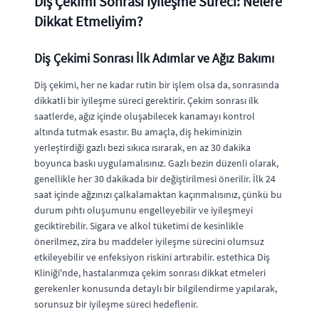
Diş Çekimi Sonrası İyileşme Süreci: Nelere
Dikkat Etmeliyim?
Diş Çekimi Sonrası İlk Adımlar ve Ağız Bakımı
Diş çekimi, her ne kadar rutin bir işlem olsa da, sonrasında
dikkatli bir iyileşme süreci gerektirir. Çekim sonrası ilk
saatlerde, ağız içinde oluşabilecek kanamayı kontrol
altında tutmak esastır. Bu amaçla, diş hekiminizin
yerleştirdiği gazlı bezi sıkıca ısırarak, en az 30 dakika
boyunca baskı uygulamalısınız. Gazlı bezin düzenli olarak,
genellikle her 30 dakikada bir değiştirilmesi önerilir. İlk 24
saat içinde ağzınızı çalkalamaktan kaçınmalısınız, çünkü bu
durum pıhtı oluşumunu engelleyebilir ve iyileşmeyi
geciktirebilir. Sigara ve alkol tüketimi de kesinlikle
önerilmez, zira bu maddeler iyileşme sürecini olumsuz
etkileyebilir ve enfeksiyon riskini artırabilir. estethica Diş
Kliniği'nde, hastalarımıza çekim sonrası dikkat etmeleri
gerekenler konusunda detaylı bir bilgilendirme yapılarak,
sorunsuz bir iyileşme süreci hedeflenir.