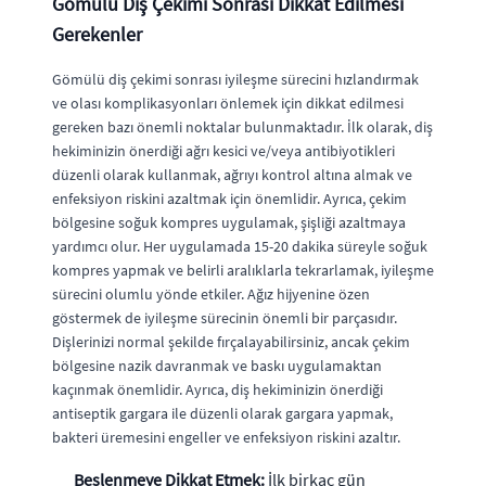
Gömülü Diş Çekimi Sonrası Dikkat Edilmesi
Gerekenler
Gömülü diş çekimi sonrası iyileşme sürecini hızlandırmak
ve olası komplikasyonları önlemek için dikkat edilmesi
gereken bazı önemli noktalar bulunmaktadır. İlk olarak, diş
hekiminizin önerdiği ağrı kesici ve/veya antibiyotikleri
düzenli olarak kullanmak, ağrıyı kontrol altına almak ve
enfeksiyon riskini azaltmak için önemlidir. Ayrıca, çekim
bölgesine soğuk kompres uygulamak, şişliği azaltmaya
yardımcı olur. Her uygulamada 15-20 dakika süreyle soğuk
kompres yapmak ve belirli aralıklarla tekrarlamak, iyileşme
sürecini olumlu yönde etkiler. Ağız hijyenine özen
göstermek de iyileşme sürecinin önemli bir parçasıdır.
Dişlerinizi normal şekilde fırçalayabilirsiniz, ancak çekim
bölgesine nazik davranmak ve baskı uygulamaktan
kaçınmak önemlidir. Ayrıca, diş hekiminizin önerdiği
antiseptik gargara ile düzenli olarak gargara yapmak,
bakteri üremesini engeller ve enfeksiyon riskini azaltır.
Beslenmeye Dikkat Etmek:
İlk birkaç gün