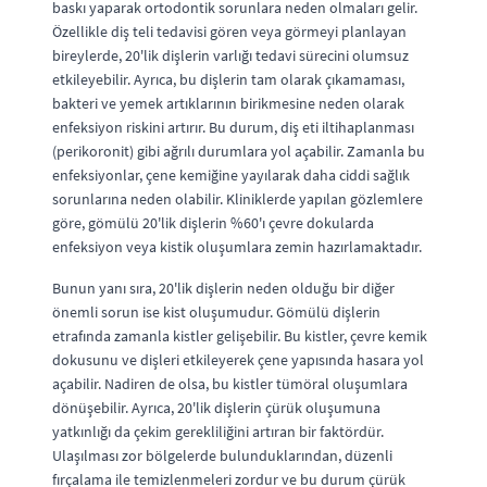
baskı yaparak ortodontik sorunlara neden olmaları gelir.
Özellikle diş teli tedavisi gören veya görmeyi planlayan
bireylerde, 20'lik dişlerin varlığı tedavi sürecini olumsuz
etkileyebilir. Ayrıca, bu dişlerin tam olarak çıkamaması,
bakteri ve yemek artıklarının birikmesine neden olarak
enfeksiyon riskini artırır. Bu durum, diş eti iltihaplanması
(perikoronit) gibi ağrılı durumlara yol açabilir. Zamanla bu
enfeksiyonlar, çene kemiğine yayılarak daha ciddi sağlık
sorunlarına neden olabilir. Kliniklerde yapılan gözlemlere
göre, gömülü 20'lik dişlerin %60'ı çevre dokularda
enfeksiyon veya kistik oluşumlara zemin hazırlamaktadır.
Bunun yanı sıra, 20'lik dişlerin neden olduğu bir diğer
önemli sorun ise kist oluşumudur. Gömülü dişlerin
etrafında zamanla kistler gelişebilir. Bu kistler, çevre kemik
dokusunu ve dişleri etkileyerek çene yapısında hasara yol
açabilir. Nadiren de olsa, bu kistler tümöral oluşumlara
dönüşebilir. Ayrıca, 20'lik dişlerin çürük oluşumuna
yatkınlığı da çekim gerekliliğini artıran bir faktördür.
Ulaşılması zor bölgelerde bulunduklarından, düzenli
fırçalama ile temizlenmeleri zordur ve bu durum çürük