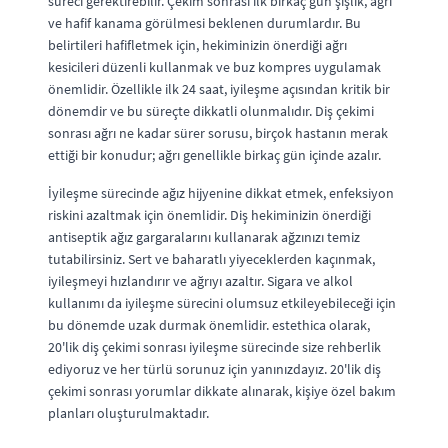
süreci gerektirebilir. Çekim sonrası ilk birkaç gün şişlik, ağrı
ve hafif kanama görülmesi beklenen durumlardır. Bu
belirtileri hafifletmek için, hekiminizin önerdiği ağrı
kesicileri düzenli kullanmak ve buz kompres uygulamak
önemlidir. Özellikle ilk 24 saat, iyileşme açısından kritik bir
dönemdir ve bu süreçte dikkatli olunmalıdır.
Diş çekimi
sonrası ağrı ne kadar sürer
sorusu, birçok hastanın merak
ettiği bir konudur; ağrı genellikle birkaç gün içinde azalır.
İyileşme sürecinde ağız hijyenine dikkat etmek, enfeksiyon
riskini azaltmak için önemlidir. Diş hekiminizin önerdiği
antiseptik ağız gargaralarını kullanarak ağzınızı temiz
tutabilirsiniz. Sert ve baharatlı yiyeceklerden kaçınmak,
iyileşmeyi hızlandırır ve ağrıyı azaltır. Sigara ve alkol
kullanımı da iyileşme sürecini olumsuz etkileyebileceği için
bu dönemde uzak durmak önemlidir. estethica olarak,
20'lik diş çekimi
sonrası iyileşme sürecinde size rehberlik
ediyoruz ve her türlü sorunuz için yanınızdayız. 20'lik
diş
çekimi sonrası yorumlar
dikkate alınarak, kişiye özel bakım
planları oluşturulmaktadır.