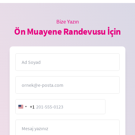
Bize Yazın
Ön Muayene Randevusu İçin
İsim
E-Posta
+1
United
States
+1
Mesaj