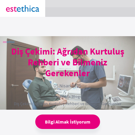
section Service {
}
Diş Çekimi: Ağrıdan Kurtuluş
Rehberi ve Bilmeniz
Gerekenler
05 Nisan 2025
Anasayfa
›
Blog
›
Diş Çekimi: Ağrıdan Kurtuluş Rehberi ve Bilmeniz Gerekenler
Bilgi Almak İstiyorum