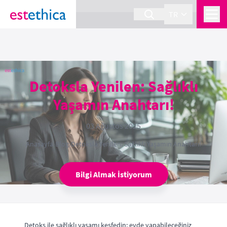
section Service {
}
TR
Detoksla Yenilen: Sağlıklı
Yaşamın Anahtarı!
03 Ağustos 2025
Anasayfa
›
Blog
›
Detoksla Yenilen: Sağlıklı Yaşamın Anahtarı!
Bilgi Almak İstiyorum
Detoks ile sağlıklı yaşamı keşfedin; evde yapabileceğiniz