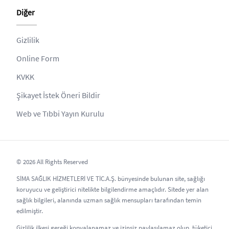
Diğer
Gizlilik
Online Form
KVKK
Şikayet İstek Öneri Bildir
Web ve Tıbbi Yayın Kurulu
© 2026 All Rights Reserved
SİMA SAĞLIK HİZMETLERİ VE TİC.A.Ş. bünyesinde bulunan site, sağlığı
koruyucu ve geliştirici nitelikte bilgilendirme amaçlıdır. Sitede yer alan
sağlık bilgileri, alanında uzman sağlık mensupları tarafından temin
edilmiştir.
Gizlilik ilkesi gereği kopyalanamaz ve izinsiz paylaşılamaz olup, tüketici