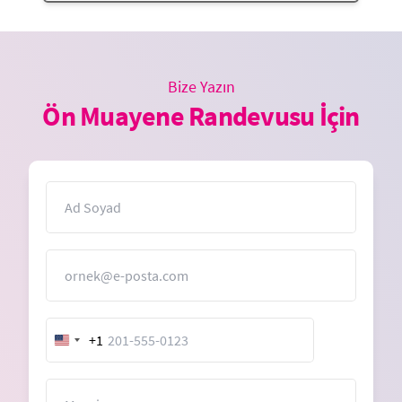
Bize Yazın
Ön Muayene Randevusu İçin
İsim
E-Posta
+1
United
States
+1
Mesaj