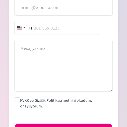
E-Posta
+1
United
States
+1
Mesaj
KVKK ve Gizlilik Politikası
metnini okudum,
onaylıyorum.