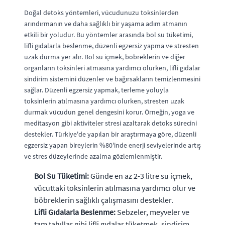
Doğal detoks yöntemleri, vücudunuzu toksinlerden
arındırmanın ve daha sağlıklı bir yaşama adım atmanın
etkili bir yoludur. Bu yöntemler arasında bol su tüketimi,
lifli gıdalarla beslenme, düzenli egzersiz yapma ve stresten
uzak durma yer alır. Bol su içmek, böbreklerin ve diğer
organların toksinleri atmasına yardımcı olurken, lifli gıdalar
sindirim sistemini düzenler ve bağırsakların temizlenmesini
sağlar. Düzenli egzersiz yapmak, terleme yoluyla
toksinlerin atılmasına yardımcı olurken, stresten uzak
durmak vücudun genel dengesini korur. Örneğin, yoga ve
meditasyon gibi aktiviteler stresi azaltarak detoks sürecini
destekler. Türkiye'de yapılan bir araştırmaya göre, düzenli
egzersiz yapan bireylerin %80'inde enerji seviyelerinde artış
ve stres düzeylerinde azalma gözlemlenmiştir.
Bol Su Tüketimi:
Günde en az 2-3 litre su içmek,
vücuttaki toksinlerin atılmasına yardımcı olur ve
böbreklerin sağlıklı çalışmasını destekler.
Lifli Gıdalarla Beslenme:
Sebzeler, meyveler ve
tam tahıllar gibi lifli gıdalar tüketmek, sindirim