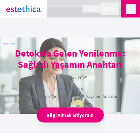
section Service {
}
TR
Detoksla Gelen Yenilenme:
Sağlıklı Yaşamın Anahtarı
31 Temmuz 2025
Anasayfa
›
Blog
›
Detoksla Gelen Yenilenme: Sağlıklı Yaşamın Anahtarı
Bilgi Almak İstiyorum