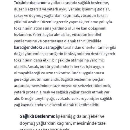
Toksinlerden arınma
yolları arasında sağlıklı beslenme,
düzenli egzersiz ve yeterli uyku yer alır. İşlenmiş gıdalar,
şeker ve doymuş yağlardan kaçınmak, vücudun toksin
yükünü azaltır. Düzenli egzersiz yapmak, terleme yoluyla
toksinlerin atılmasına yardımcı olur ve kan dolaşımını
hızlandırır. Yeterli uyku almak ise, vücudun kendini
yenilemesine ve onarmasına olanak tanır. Özellikle
karaciğer detoksu saraçoğlu
tarafından önerilen tarifler gibi
doğal yöntemler, karaciğerin fonksiyonlarını destekleyerek
toksinlerin daha etkili bir şekilde atılmasına yardımcı
olabilir. Ancak, bu tür yöntemlerin herkes için uygun
olmayabileceği ve uzman kontrolünde uygulanması
gerektiği unutulmamalıdır. Sağlıklı beslenme ipuçları
arasında, mevsiminde taze meyve ve sebzeler tüketmek,
yeterli protein almak ve sağlıklı yağları tercih etmek yer
alır. Örneğin, zeytinyağı, avokado ve kuruyemişler sağlıklı
yağ kaynaklarıdır ve düzenli olarak tüketilmelidir.
Sağlıklı Beslenme:
İşlenmiş gıdalar, şeker ve
doymuş yağlardan kaçının, mevsiminde taze
meyve ve sebzeler tüketin.