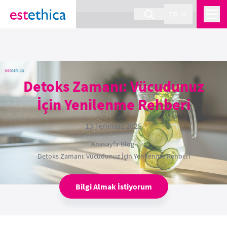
section Service {
}
TR
Detoks Zamanı: Vücudunuz
İçin Yenilenme Rehberi
13 Temmuz 2025
Anasayfa
›
Blog
›
Detoks Zamanı: Vücudunuz İçin Yenilenme Rehberi
Bilgi Almak İstiyorum