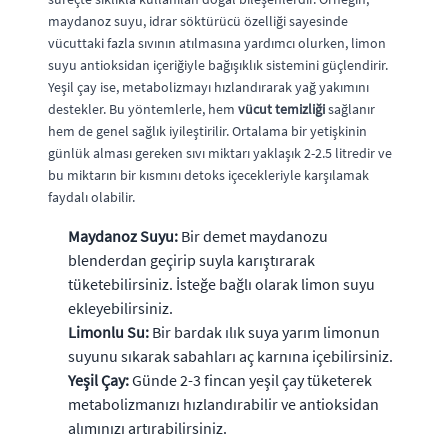
maydanoz suyu, idrar söktürücü özelliği sayesinde
vücuttaki fazla sıvının atılmasına yardımcı olurken, limon
suyu antioksidan içeriğiyle bağışıklık sistemini güçlendirir.
Yeşil çay ise, metabolizmayı hızlandırarak yağ yakımını
destekler. Bu yöntemlerle, hem
vücut temizliği
sağlanır
hem de genel sağlık iyileştirilir. Ortalama bir yetişkinin
günlük alması gereken sıvı miktarı yaklaşık 2-2.5 litredir ve
bu miktarın bir kısmını detoks içecekleriyle karşılamak
faydalı olabilir.
Maydanoz Suyu:
Bir demet maydanozu
blenderdan geçirip suyla karıştırarak
tüketebilirsiniz. İsteğe bağlı olarak limon suyu
ekleyebilirsiniz.
Limonlu Su:
Bir bardak ılık suya yarım limonun
suyunu sıkarak sabahları aç karnına içebilirsiniz.
Yeşil Çay:
Günde 2-3 fincan yeşil çay tüketerek
metabolizmanızı hızlandırabilir ve antioksidan
alımınızı artırabilirsiniz.