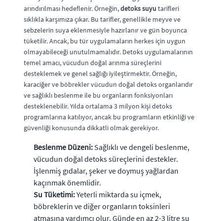
arındırılması hedeflenir. Örneğin,
detoks suyu
tarifleri
sıklıkla karşımıza çıkar. Bu tarifler, genellikle meyve ve
sebzelerin suya eklenmesiyle hazırlanır ve gün boyunca
tüketilir. Ancak, bu tür uygulamaların herkes için uygun
olmayabileceği unutulmamalıdır. Detoks uygulamalarının
temel amacı, vücudun doğal arınma süreçlerini
desteklemek ve genel sağlığı iyileştirmektir. Örneğin,
karaciğer ve böbrekler vücudun doğal detoks organlarıdır
ve sağlıklı beslenme ile bu organların fonksiyonları
desteklenebilir. Yılda ortalama 3 milyon kişi detoks
programlarına katılıyor, ancak bu programların etkinliği ve
güvenliği konusunda dikkatli olmak gerekiyor.
Beslenme Düzeni:
Sağlıklı ve dengeli beslenme,
vücudun doğal detoks süreçlerini destekler.
İşlenmiş gıdalar, şeker ve doymuş yağlardan
kaçınmak önemlidir.
Su Tüketimi:
Yeterli miktarda su içmek,
böbreklerin ve diğer organların toksinleri
atmasına yardımcı olur. Günde en az 2-3 litre su