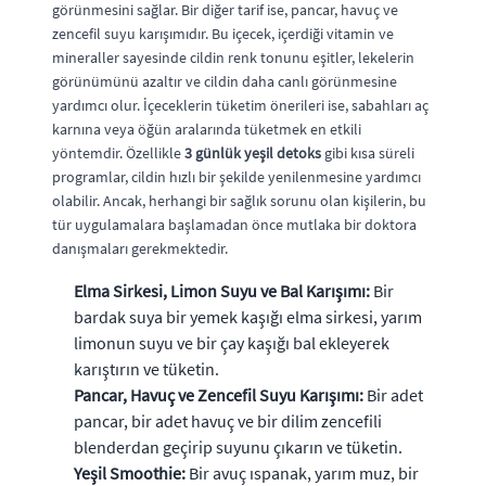
görünmesini sağlar. Bir diğer tarif ise, pancar, havuç ve
zencefil suyu karışımıdır. Bu içecek, içerdiği vitamin ve
mineraller sayesinde cildin renk tonunu eşitler, lekelerin
görünümünü azaltır ve cildin daha canlı görünmesine
yardımcı olur. İçeceklerin tüketim önerileri ise, sabahları aç
karnına veya öğün aralarında tüketmek en etkili
yöntemdir. Özellikle
3 günlük yeşil detoks
gibi kısa süreli
programlar, cildin hızlı bir şekilde yenilenmesine yardımcı
olabilir. Ancak, herhangi bir sağlık sorunu olan kişilerin, bu
tür uygulamalara başlamadan önce mutlaka bir doktora
danışmaları gerekmektedir.
Elma Sirkesi, Limon Suyu ve Bal Karışımı:
Bir
bardak suya bir yemek kaşığı elma sirkesi, yarım
limonun suyu ve bir çay kaşığı bal ekleyerek
karıştırın ve tüketin.
Pancar, Havuç ve Zencefil Suyu Karışımı:
Bir adet
pancar, bir adet havuç ve bir dilim zencefili
blenderdan geçirip suyunu çıkarın ve tüketin.
Yeşil Smoothie:
Bir avuç ıspanak, yarım muz, bir