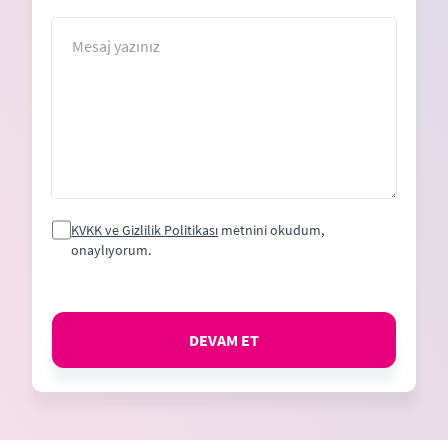
States
+1
Mesaj
KVKK ve Gizlilik Politikası
metnini okudum,
onaylıyorum.
DEVAM ET