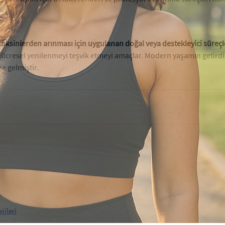
toksinlerden arınması için uygulanan doğal veya destekleyici süreç
cresel yenilenmeyi teşvik etmeyi amaçlar. Modern yaşamın getirdiği
e gelmiştir.
jileri