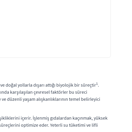
1
 doğal yollarla dışarı attığı biyolojik bir süreçtir
.
nda karşılaşılan çevresel faktörler bu süreci
e düzenli yaşam alışkanlıklarının temel belirleyici
ikliklerini içerir. İşlenmiş gıdalardan kaçınmak, yüksek
çlerini optimize eder. Yeterli su tüketimi ve lifli