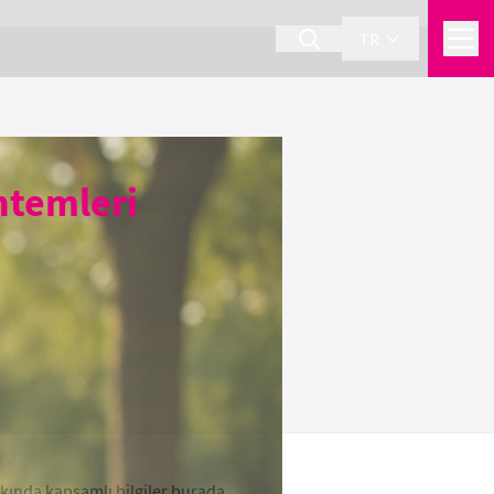
TR
ntemleri
kkında kapsamlı bilgiler burada.