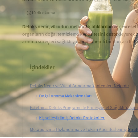
10 dk okuma
Detoks nedir, vücudun metabolik atıklardan ve çevresel 
organların doğal temizleme kapasitesini destekleyerek hü
arınma süreçleri sağlıklı yaşamın önemli bir parçası halin
İçindekiler
Detoks Nedir ve Vücut Arındırma Yöntemleri Nelerdir
›
Doğal Arınma Mekanizmaları
Estethica Detoks Programı ile Profesyonel Sağlıklı Yaşam
›
Kişiselleştirilmiş Detoks Protokolleri
Metabolizma Hızlandırma ve Toksin Atıcı Beslenme Strate