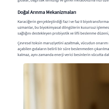
gıdalar, bağırsak temizliği ve genel metabolizma hızı üz
Doğal Arınma Mekanizmaları
Karaciğerin gerçekleştirdiği faz I ve faz II biyotransfor
uzmanlar, bu biyokimyasal döngülerin kusursuz işlemesi 
sağlığını destekleyen probiyotik ve lifli beslenme düzen
Çevresel toksin maruziyetini azaltmak, vücudun onarım m
açabilen gıdaların belirli bir süre beslenmeden çıkarılm
kalmaz, aynı zamanda enerji verici besinlerin vücutta dah