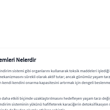
emleri Nelerdir
dirim sistemi gibi organlarını kullanarak toksik maddeleri işlediği ve
mekanizmasını sürekli olarak aktif tutar; ancak günümüz yaşam tarzı
 kendi kendini onarma kapasitesini artırmak için dengeli beslenme v
 daha etkili biçimde uzaklaştırılmasını hedefleyen yaşam tarzı değiş
irim sisteminin yükünü hafifleterek karaciğerin detoksifikasyon süre