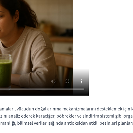
ları, vücudun doğal arınma mekanizmalarını desteklemek için kişisel
zını analiz ederek karaciğer, böbrekler ve sindirim sistemi gibi org
manlığı, bilimsel veriler ışığında antioksidan etkili besinleri planla