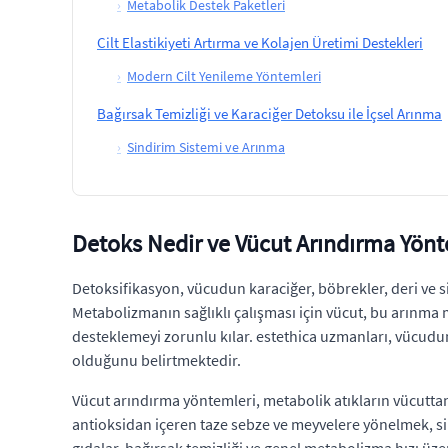
›
Metabolik Destek Paketleri
Cilt Elastikiyeti Artırma ve Kolajen Üretimi Destekleri
›
Modern Cilt Yenileme Yöntemleri
Bağırsak Temizliği ve Karaciğer Detoksu ile İçsel Arınma
›
Sindirim Sistemi ve Arınma
Detoks Nedir ve Vücut Arındırma Yönt
Detoksifikasyon, vücudun karaciğer, böbrekler, deri ve sin
Metabolizmanın sağlıklı çalışması için vücut, bu arınma 
desteklemeyi zorunlu kılar. estethica uzmanları, vücudun
olduğunu belirtmektedir.
Vücut arındırma yöntemleri, metabolik atıkların vücuttan
antioksidan içeren taze sebze ve meyvelere yönelmek, sind