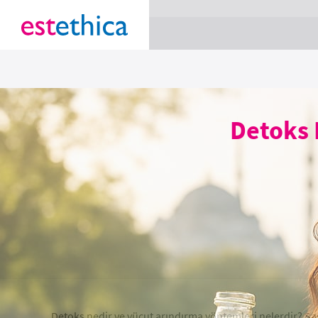
section Service {
}
Detoks 
Detoks nedir ve vücut arındırma yöntemleri nelerdir? Sağ