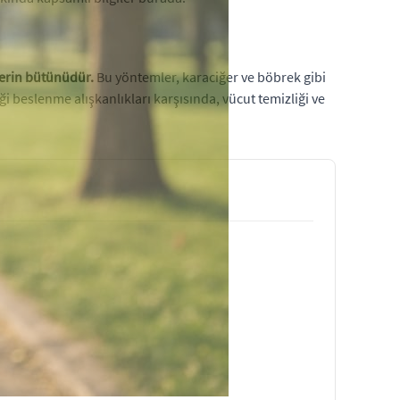
lerin bütünüdür.
Bu yöntemler, karaciğer ve böbrek gibi
 beslenme alışkanlıkları karşısında, vücut temizliği ve