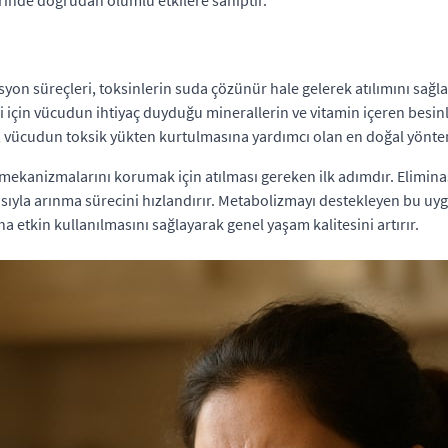
erinde doğrudan olumlu etkilere sahiptir.
masyon süreçleri, toksinlerin suda çözünür hale gelerek atılımını sağl
için vücudun ihtiyaç duyduğu minerallerin ve vitamin içeren besinle
i, vücudun toksik yükten kurtulmasına yardımcı olan en doğal yönte
ekanizmalarını korumak için atılması gereken ilk adımdır. Elimina
asıyla arınma sürecini hızlandırır. Metabolizmayı destekleyen bu uy
a etkin kullanılmasını sağlayarak genel yaşam kalitesini artırır.