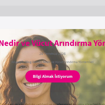
Nedir ve Vücut Arındırma Yö
26 Temmuz 2026
Anasayfa
›
Blog
›
Detoks Nedir ve Vücut Arındırma Yöntemleri
Bilgi Almak İstiyorum
lıklı yaşam için detoks rehberi ve profesyonel arınma süreçleri ha