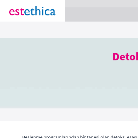
section Service {
}
Detok
Beslenme programlarından bir tanesi olan detoks, esası