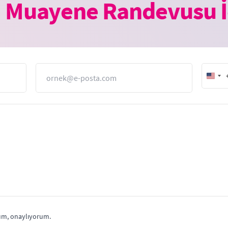
 Muayene Randevusu İ
E-Posta
Unit
Stat
+1
m, onaylıyorum.