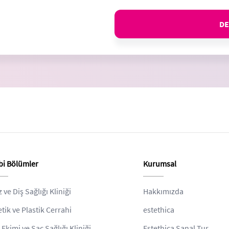
DE
bi Bölümler
Kurumsal
z ve Diş Sağlığı Kliniği
Hakkımızda
etik ve Plastik Cerrahi
estethica
 Ekimi ve Saç Sağlığı Kliniği
Estethica Sanal Tur