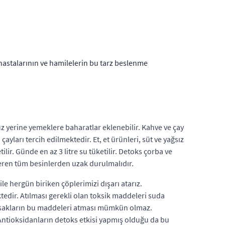
astalarının ve hamilelerin bu tarz beslenme
 yerine yemeklere baharatlar eklenebilir. Kahve ve çay
 çayları tercih edilmektedir. Et, et ürünleri, süt ve yağsız
tilir. Günde en az 3 litre su tüketilir. Detoks çorba ve
çeren tüm besinlerden uzak durulmalıdır.
le hergün biriken çöplerimizi dışarı atarız.
dir. Atılması gerekli olan toksik maddeleri suda
ğırsakların bu maddeleri atması mümkün olmaz.
 Antioksidanların detoks etkisi yapmış olduğu da bu