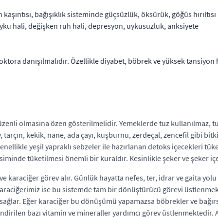
 kaşıntısı, bağışıklık sisteminde güçsüzlük, öksürük, göğüs hırıltısı
, uyku hali, değişken ruh hali, depresyon, uykusuzluk, anksiyete
ra danışılmalıdır. Özellikle diyabet, böbrek ve yüksek tansiyon h
nli olmasına özen gösterilmelidir. Yemeklerde tuz kullanılmaz, tuz
, tarçın, kekik, nane, ada çayı, kuşburnu, zerdeçal, zencefil gibi bitki
Genellikle yeşil yapraklı sebzeler ile hazırlanan detoks içecekleri tüke
iminde tüketilmesi önemli bir kuraldır. Kesinlikle şeker ve şeker i
karaciğer görev alır. Günlük hayatta nefes, ter, idrar ve gaita yolu i
aciğerimiz ise bu sistemde tam bir dönüştürücü görevi üstlenmekte
sını sağlar. Eğer karaciğer bu dönüşümü yapamazsa böbrekler ve ba
ndirilen bazı vitamin ve mineraller yardımcı görev üstlenmektedir.