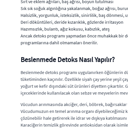
Sırt ve eklem ağrıları, baş ağrısı, boyun tutulması
Sık sık soğuk algınlığına yakalanmak, boğaz ağrısı, burun
Halsizlik, yorgunluk, isteksizlik, sinirlilik, baş dönmesi
Deri döküntüleri, deride kızarıklık, gözlerde irritasyon
Hazımsızlık, bulantı, ağız kokusu, kabızlık, ateş
Ancak detoks programı yapmadan önce muhakkak bir dokto
programlarına dahil olmamaları önerilir.
Beslenmede Detoks Nasıl Yapılır?
Beslenmede detoks programı uygulanırken öğünlerin düze
tüketiminden kaçınılır. Özellikle siyah çay yerine yeşil çay
yoğurt ve kefir dışındaki süt ürünleri diyetten çıkartılır. 
içeceklerinde kullanılacak olan sebze ve meyvelerin mevs
Vücudun arınmasında akciğer, deri, böbrek, bağırsaklar ve 
Vücudumuzun en temel arınma organı diyebileceğimiz kar
çözünebilir hale getirerek ile idrar ve dışkıya katılma
Karaciğerin temizlik görevinde antioksidan olarak isimle