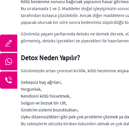
Kötü beslenme sonucu bağırsak yapısının hasar görmesiyl
Bu sıralamada 1 ve 2. Maddeler doğal işleyişimizin sonucu
tarafından kolayca çözülebilir. Ancak diğer maddelere 
yapacak olursak bir süre sonra bedenimiz süpürdüğü tozlar
Günümüz yaşam şartlarında detoks ne demek dersek, vü
görmemiş, detoks içecekleri ve yiyecekleri ile hazırlanm
Detox Neden Yapılır?
Günümüzde artan çevresel kirlilik, kötü beslenme alışkan
Sebepsiz baş ağrıları,
Yorgunluk,
Kendisini kötü hissetmek,
Solgun ve bozuk bir cilt,
Sindirim sistemi bozuklukları,
Uyku düzensizlikleri gibi pek çok problemi çözmek ya da 
Bu sebeplerle vücutta biriken toksinleri atmak ve çok daha