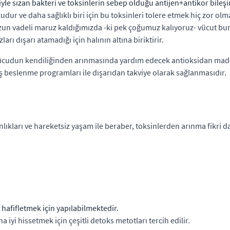
e sızan bakteri ve toksinlerin sebep olduğu antijen+antikor bileşi
dur ve daha sağlıklı biri için bu toksinleri tolere etmek hiç zor ol
uzun vadeli maruz kaldığımızda -ki pek çoğumuz kalıyoruz- vücut b
ı dışarı atamadığı için halının altına biriktirir.
cudun kendiliğinden arınmasında yardım edecek antioksidan madde
ış beslenme programları ile dışarıdan takviye olarak sağlanmasıdır.
lıkları ve hareketsiz yaşam ile beraber, toksinlerden arınma fikri 
hafifletmek için yapılabilmektedir.
 iyi hissetmek için çeşitli detoks metotları tercih edilir.