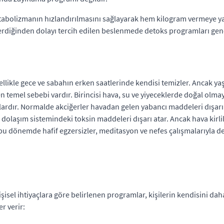
abolizmanın hızlandırılmasını sağlayarak hem kilogram vermeye ya
erdiğinden dolayı tercih edilen beslenmede detoks programları genel
özellikle gece ve sabahın erken saatlerinde kendisi temizler. Ancak y
n temel sebebi vardır. Birincisi hava, su ve yiyeceklerde doğal olmay
lardır. Normalde akciğerler havadan gelen yabancı maddeleri dışarı
e dolaşım sistemindeki toksin maddeleri dışarı atar. Ancak hava kirlil
bu dönemde hafif egzersizler, meditasyon ve nefes çalışmalarıyla de
işisel ihtiyaçlara göre belirlenen programlar, kişilerin kendisini da
r verir: