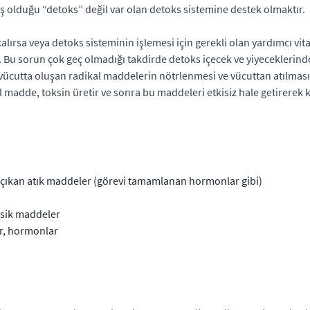
 olduğu “detoks” değil var olan detoks sistemine destek olmaktır.
lırsa veya detoks sisteminin işlemesi için gerekli olan yardımcı vi
. Bu sorun çok geç olmadığı takdirde detoks içecek ve yiyecekleri
, vücutta oluşan radikal maddelerin nötrlenmesi ve vücuttan atılması
madde, toksin üretir ve sonra bu maddeleri etkisiz hale getirerek 
 çıkan atık maddeler (görevi tamamlanan hormonlar gibi)
ksik maddeler
er, hormonlar