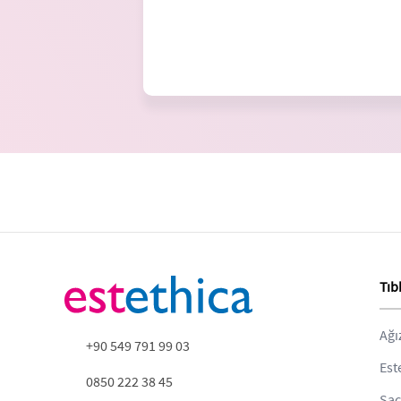
Tıb
Ağı
+90 549 791 99 03
Est
0850 222 38 45
Saç