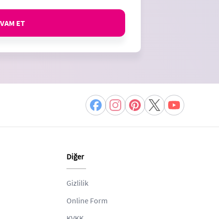
VAM ET
Diğer
Gizlilik
Online Form
KVKK