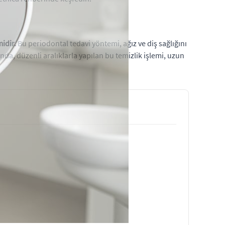
idir.
Bu periodontal tedavi yöntemi, ağız ve diş sağlığını
da, düzenli aralıklarla yapılan bu temizlik işlemi, uzun