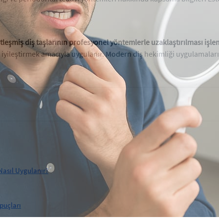
rtleşmiş diş taşlarının profesyonel yöntemlerle uzaklaştırılması işlem
 iyileştirmek amacıyla uygulanır. Modern diş hekimliği uygulamaların
 Nasıl Uygulanır?
İpuçları