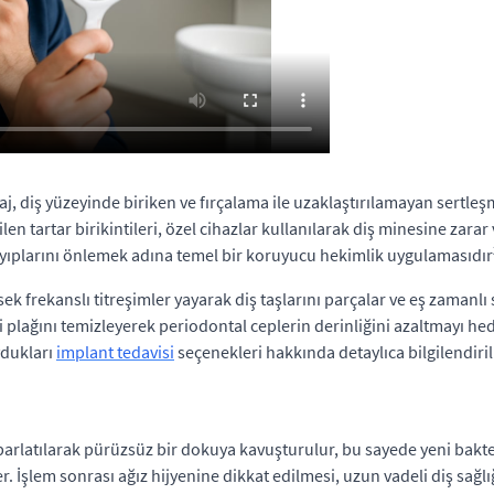
j, diş yüzeyinde biriken ve fırçalama ile uzaklaştırılamayan sertl
bilen tartar birikintileri, özel cihazlar kullanılarak diş minesine zar
kayıplarını önlemek adına temel bir koruyucu hekimlik uygulamasıdır
sek frekanslı titreşimler yayarak diş taşlarını parçalar ve eş zamanl
ri plağını temizleyerek periodontal ceplerin derinliğini azaltmayı he
ydukları
implant tedavisi
seçenekleri hakkında detaylıca bilgilendirili
e parlatılarak pürüzsüz bir dokuya kavuşturulur, bu sayede yeni bakte
er. İşlem sonrası ağız hijyenine dikkat edilmesi, uzun vadeli diş sağ