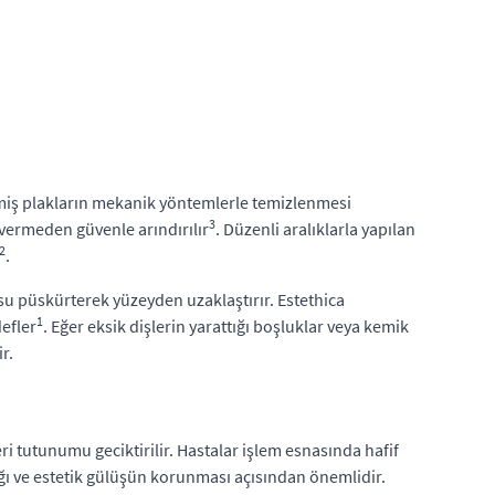
eşmiş plakların mekanik yöntemlerle temizlenmesi
3
ar vermeden güvenle arındırılır
. Düzenli aralıklarla yapılan
2
.
ı su püskürterek yüzeyden uzaklaştırır. Estethica
1
defler
. Eğer eksik dişlerin yarattığı boşluklar veya kemik
r.
ri tutunumu geciktirilir. Hastalar işlem esnasında hafif
lığı ve estetik gülüşün korunması açısından önemlidir.