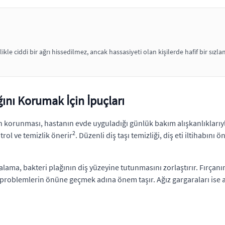
ikle ciddi bir ağrı hissedilmez, ancak hassasiyeti olan kişilerde hafif bir s
ığını Korumak İçin İpuçları
n korunması, hastanın evde uyguladığı günlük bakım alışkanlıklarıyla d
2
trol ve temizlik önerir
. Düzenli diş taşı temizliği, diş eti iltihabını
çalama, bakteri plağının diş yüzeyine tutunmasını zorlaştırır. Fırçanı
ibi problemlerin önüne geçmek adına önem taşır. Ağız gargaraları ise 