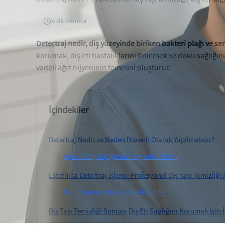
9 dk okuma
Detertraj nedir, diş yüzeyinde biriken bakteri plağı ve se
korumak, diş eti hastalıklarını önlemek ve doku sağlığını
vadeli ağız hijyeninin temelini oluşturur.
İçindekiler
Detertraj Nedir ve Neden Düzenli Olarak Yapılmalıdır?
›
Ağız ve Diş Sağlığında Periyodik Bakım
Estethica Detertraj İşlemi: Profesyonel Diş Taşı Temizliği
›
İşlem Sonrası Bakım ve Beklentiler
Diş Taşı Temizliği Sonrası Diş Eti Sağlığını Korumak İçin 