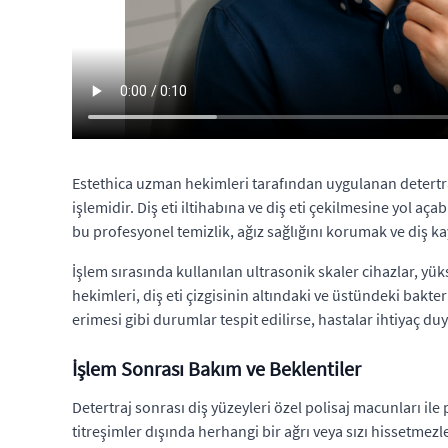
Estethica uzman hekimleri tarafından uygulanan detertra
işlemidir. Diş eti iltihabına ve diş eti çekilmesine yol aça
bu profesyonel temizlik, ağız sağlığını korumak ve diş 
İşlem sırasında kullanılan ultrasonik skaler cihazlar, yük
hekimleri, diş eti çizgisinin altındaki ve üstündeki bakte
erimesi gibi durumlar tespit edilirse, hastalar ihtiyaç du
İşlem Sonrası Bakım ve Beklentiler
Detertraj sonrası diş yüzeyleri özel polisaj macunları il
titreşimler dışında herhangi bir ağrı veya sızı hissetmezl