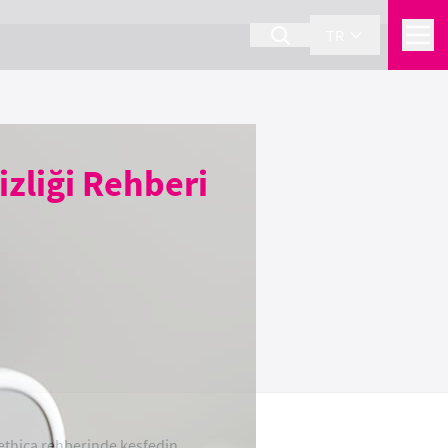
TR
izliği Rehberi
stethica rehberinde keşfedin.