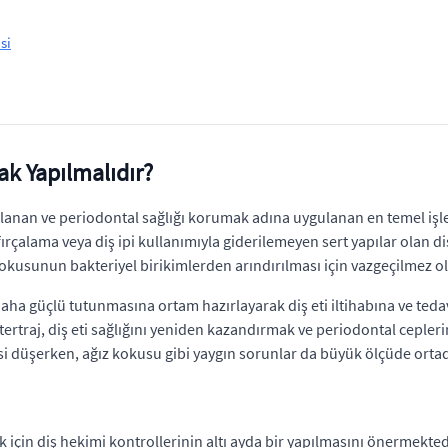
si
ak Yapılmalıdır?
nımlanan ve periodontal sağlığı korumak adına uygulanan en temel işl
ırçalama veya diş ipi kullanımıyla giderilemeyen sert yapılar olan di
dokusunun bakteriyel birikimlerden arındırılması için vazgeçilmez 
daha güçlü tutunmasına ortam hazırlayarak diş eti iltihabına ve tedav
etertraj, diş eti sağlığını yeniden kazandırmak ve periodontal cepler
i düşerken, ağız kokusu gibi yaygın sorunlar da büyük ölçüde ortad
k için diş hekimi kontrollerinin altı ayda bir yapılmasını önermekted