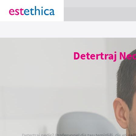
section Service {
}
Detertraj Ned
Detertraj nedir? Profesyonel diş taşı temizliği, diş eti s