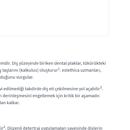
emdir. Diş yüzeyinde biriken dental plaklar, tükürükteki
1
ş taşlarını (kalkulus) oluşturur
. estethica uzmanları,
olduğunu vurgular.
3
i edilmediği takdirde diş eti çekilmesine yol açabilir
.
in derinleşmesini engellemek için kritik bir aşamadır.
an kalkar.
2
ir
. Düzenli detertraj uygulamaları sayesinde dişlerin