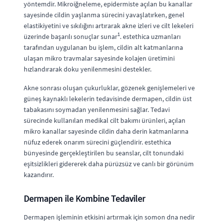
yöntemdir. Mikroiğneleme, epidermiste açılan bu kanallar
sayesinde cildin yaşlanma sürecini yavaşlatırken, genel
elastikiyetini ve sıkılığını artırarak akne izleri ve cilt lekeleri
1
üzerinde başarılı sonuçlar sunar
. estethica uzmanları
tarafından uygulanan bu işlem, cildin alt katmanlarına
ulaşan mikro travmalar sayesinde kolajen üretimini
hızlandırarak doku yenilenmesini destekler.
Akne sonrası oluşan çukurluklar, gözenek genişlemeleri ve
güneş kaynaklı lekelerin tedavisinde dermapen, cildin üst
tabakasını soymadan yenilenmesini sağlar. Tedavi
sürecinde kullanılan medikal cilt bakımı ürünleri, açılan
mikro kanallar sayesinde cildin daha derin katmanlarına
nüfuz ederek onarım sürecini güçlendirir. estethica
bünyesinde gerçekleştirilen bu seanslar, cilt tonundaki
eşitsizlikleri gidererek daha pürüzsüz ve canlı bir görünüm
kazandırır.
Dermapen ile Kombine Tedaviler
Dermapen işleminin etkisini artırmak için somon dna nedir