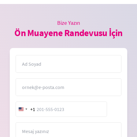
Bize Yazın
Ön Muayene Randevusu İçin
İsim
E-Posta
+1
United
States
+1
Mesaj