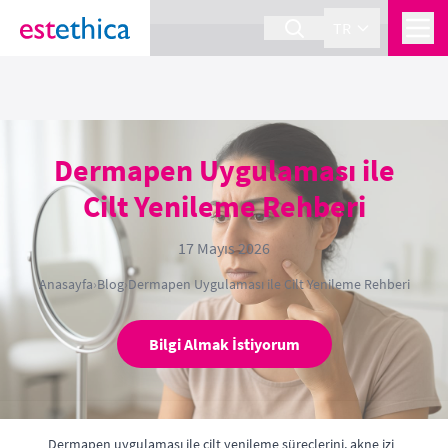
section Service {
}
TR
Dermapen Uygulaması ile
Cilt Yenileme Rehberi
17 Mayıs 2026
Anasayfa
›
Blog
›
Dermapen Uygulaması ile Cilt Yenileme Rehberi
Bilgi Almak İstiyorum
Dermapen uygulaması ile cilt yenileme süreçlerini, akne izi