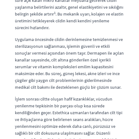
süre açık kalan mikro kanallar meydana getirerek cildin
yaşlanma belirtilerini azaltır, genel elastikiyetini ve sıkılığını
1
belirgin şekilde artırır
. Bu mekanik uyarı, kolajen ve elastin
üretimini tetikleyerek cildin kendi kendini yenileme
sürecini hızlandırır.
Uygulama öncesinde cildin derinlemesine temizlenmesi ve
sterilizasyonun sağlanması, işlemin güvenli ve etkili
sonuçlar vermesi açısından önem taşır. Dermapen ile açılan
kanallar sayesinde, cilt altına gönderilen özel içerikli
serumlar ve vitamin kompleksleri emilim kapasitesini
maksimize eder. Bu süreç, güneş lekesi, akne izleri ve ince
çizgiler gibi yaygın cilt problemlerinin giderilmesinde
medikal cilt bakımı ile desteklenen güçlü bir çözüm sunar.
İşlem sonrası ciltte oluşan hafif kızarıklıklar, vücudun
yenilenme tepkisinin bir parçası olup kısa sürede
kendiliğinden geçer. Estethica uzmanları tarafından cilt tipi
ve ihtiyaçlarına göre belirlenen seans aralıkları, hücre
yenilenmesini optimize ederek daha canlı, pürüzsüz ve
sağlıklı bir cilt dokusuna ulaşılmasını sağlar. Düzenli