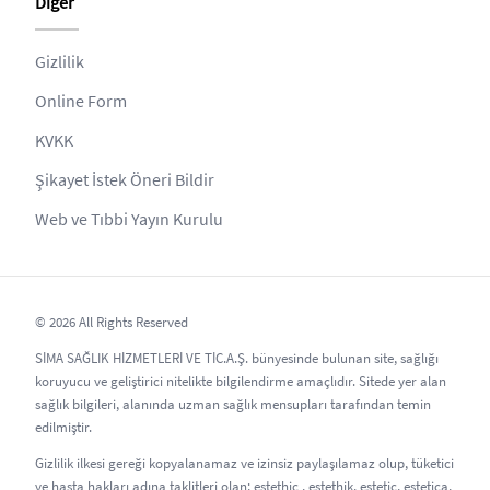
Diğer
Gizlilik
Online Form
KVKK
Şikayet İstek Öneri Bildir
Web ve Tıbbi Yayın Kurulu
© 2026 All Rights Reserved
SİMA SAĞLIK HİZMETLERİ VE TİC.A.Ş. bünyesinde bulunan site, sağlığı
koruyucu ve geliştirici nitelikte bilgilendirme amaçlıdır. Sitede yer alan
sağlık bilgileri, alanında uzman sağlık mensupları tarafından temin
edilmiştir.
Gizlilik ilkesi gereği kopyalanamaz ve izinsiz paylaşılamaz olup, tüketici
ve hasta hakları adına taklitleri olan; estethic , estethik, estetic, estetica,