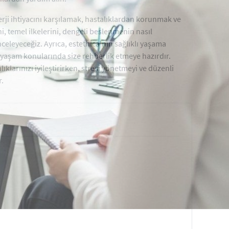
erji ihtiyacını karşılamak, hastalıklardan korunmak ve
, temel ilkelerini, dengeli beslenmenin nasıl
nceleyeceğiz. Ayrıca, estethica'nın sağlıklı yaşama
lı yaşam konularında size rehberlik etmeye hazırdır.
ıklarınızı iyileştirirken, stresi yönetmeyi ve düzenli
r.