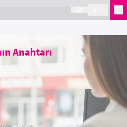
TR
mın Anahtarı
anlardan yardım alın.