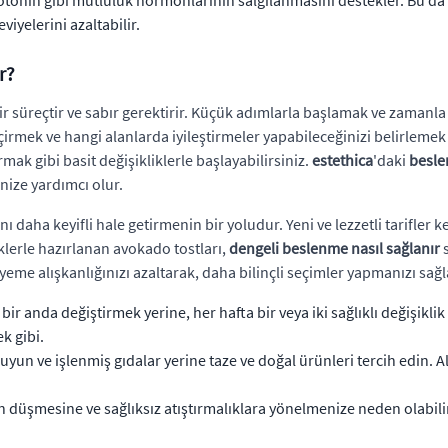
otonin gibi mutluluk hormonlarının salgılanmasını destekler. Bu da d
viyelerini azaltabilir.
r?
r süreçtir ve sabır gerektirir. Küçük adımlarla başlamak ve zamanla 
irmek ve hangi alanlarda iyileştirmeler yapabileceğinizi belirlemek
mak gibi basit değişikliklerle başlayabilirsiniz.
estethica
'daki
besl
enize yardımcı olur.
ı daha keyifli hale getirmenin bir yoludur. Yeni ve lezzetli tarifler 
eklerle hazırlanan avokado tostları,
dengeli beslenme nasıl sağlanır
s
yeme alışkanlığınızı azaltarak, daha bilinçli seçimler yapmanızı sağl
 bir anda değiştirmek yerine, her hafta bir veya iki sağlıklı değişik
k gibi.
uyun ve işlenmiş gıdalar yerine taze ve doğal ürünleri tercih edin. A
düşmesine ve sağlıksız atıştırmalıklara yönelmenize neden olabilir