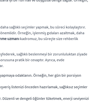
aha iyi bir ruh hali ve duygusal denge sağlar. Örneğin,
daha sağlıklı seçimler yapmak, bu süreci kolaylaştırır.
 önemlidir. Örneğin, işlenmiş gıdaları azaltmak, daha
enme uzmanı
kadromuz, bu süreçte size rehberlik
keşfederek, sağlıklı beslenmeyi bir zorunluluktan ziyade
orusuna pratik bir cevaptır. Ayrıca, evde
ar.
lik yapmaya odaklanın. Örneğin, her gün bir porsiyon
lışveriş listenizi önceden hazırlamak, sağlıksız seçimler
. Düzenli ve dengeli öğünler tüketmek, enerji seviyenizi