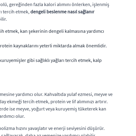
lü, gereğinden fazla kalori alımını önlerken, işlenmiş
rı tercih etmek,
dengeli beslenme nasıl sağlanır
lir.
cih etmek, kan şekerinin dengeli kalmasına yardımcı
protein kaynaklarını yeterli miktarda almak önemlidir.
uruyemişler gibi sağlıklı yağları tercih etmek, kalp
elmesine yardımcı olur. Kahvaltıda yulaf ezmesi, meyve ve
ekmeği tercih etmek, protein ve lif alımınızı artırır.
nlerde ise meyve, yoğurt veya kuruyemiş tüketerek kan
ardımcı olur.
izma hızını yavaşlatır ve enerji seviyesini düşürür.
sağlayarak, daha az yemenize yardımcı olabilir.