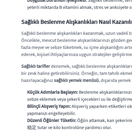
Duygusal Durumun İyileşmesi:
Sağlıklı beslenme, ser
yeterli miktarda B vitamini almak, stres ve anksiyete se
Sağlıklı Beslenme Alışkanlıkları Nasıl Kazanılı
Sağlıklı beslenme alışkanlıkları kazanmak, uzun vadeli bi
Öncelikle, mevcut beslenme alışkanlıklarınızı gözden geç
fazla meyve ve sebze tüketmek, su içme alışkanlığını artır
ederek, kişisel ihtiyaçlarınıza uygun stratejiler geliştirm
Sağlıklı tarifler
denemek, sağlıklı beslenme alışkanlıkların
bir zevk haline getirebilirsiniz. Örneğin, tam tahıllı ekm
hazırlayacağınız
sağlıklı yemek menüsü
, dışarıda yemek 
Küçük Adımlarla Başlayın:
Beslenme alışkanlıklarınızı
sebze eklemek veya şekerli içecekleri su ile değiştirme
Bilinçli Alışveriş Yapın:
Alışveriş yaparken etiketleri ok
yapmanızı engelleyebilir.
Düzenli Öğünler Tüketin:
Öğün atlamak, kan şekerinin 
稳定 tutar ve kilo kontrolüne yardımcı olur.