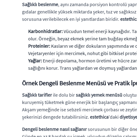
Sağlıklı beslenme
, aynı zamanda porsiyon kontrolü yapm
gıdalar genellikle yüksek miktarda şeker, tuz ve sağlıksız
sorusuna verilebilecek en iyi yanıtlardan biridir.
estethic
Karbonhidratlar:
Vücudun temel enerji kaynağıdır. Ta
olur. Örneğin, beyaz ekmek yerine tam buğday ekmeği
Proteinler:
Kasların ve diğer dokuların yapımında ve o
Vejetaryenler için mercimek, nohut gibi bitkisel protei
Yağlar:
Enerji depolama, hormon üretimi ve hücre zarlar
sağlığını korur. Trans yağlardan ve doymuş yağlarda
Örnek Dengeli Beslenme Menüsü ve Pratik İpu
Sağlıklı tarifler
ile dolu bir
sağlıklı yemek menüsü
oluştu
kuruyemiş tüketmek güne enerjik bir başlangıç yapmanızı s
Akşam yemeğinde ise sebzeli mercimek çorbası ve zeytinya
şekerinizi dengede tutabilirsiniz.
estethica
'daki
diyetisy
Dengeli beslenme nasıl sağlanır
sorusunun bir diğer önem
Günde en az 8 bardak su içmek, vücudun düzgün çalışması