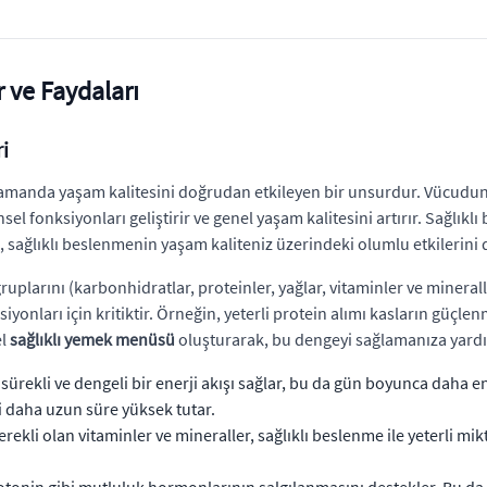
 ve Faydaları
i
ynı zamanda yaşam kalitesini doğrudan etkileyen bir unsurdur. Vücud
insel fonksiyonları geliştirir ve genel yaşam kalitesini artırır. Sağlı
, sağlıklı beslenmenin yaşam kaliteniz üzerindeki olumlu etkilerini
uplarını (karbonhidratlar, proteinler, yağlar, vitaminler ve minera
iyonları için kritiktir. Örneğin, yeterli protein alımı kasların güçl
el
sağlıklı yemek menüsü
oluşturarak, bu dengeyi sağlamanıza yardı
ürekli ve dengeli bir enerji akışı sağlar, bu da gün boyunca daha en
 daha uzun süre yüksek tutar.
erekli olan vitaminler ve mineraller, sağlıklı beslenme ile yeterli mik