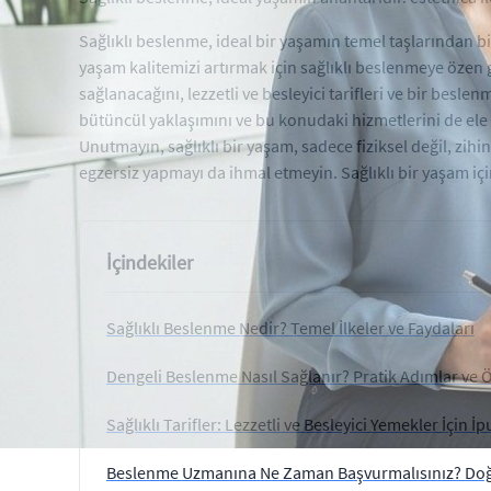
Sağlıklı beslenme, ideal bir yaşamın temel taşlarından b
yaşam kalitemizi artırmak için sağlıklı beslenmeye özen 
sağlanacağını, lezzetli ve besleyici tarifleri ve bir bes
bütüncül yaklaşımını ve bu konudaki hizmetlerini de ele a
Unutmayın, sağlıklı bir yaşam, sadece fiziksel değil, zihin
egzersiz yapmayı da ihmal etmeyin. Sağlıklı bir yaşam içi
İçindekiler
Sağlıklı Beslenme Nedir? Temel İlkeler ve Faydaları
Dengeli Beslenme Nasıl Sağlanır? Pratik Adımlar ve
Sağlıklı Tarifler: Lezzetli ve Besleyici Yemekler İçin İp
Beslenme Uzmanına Ne Zaman Başvurmalısınız? Doğ