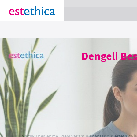
section Service {
}
Dengeli Bes
Sağlıklı beslenme, ideal yaşamın anahtarıdır. estethica il