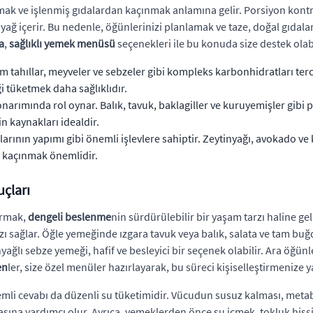
ak ve işlenmiş gıdalardan kaçınmak anlamına gelir. Porsiyon kontro
 yağ içerir. Bu nedenle, öğünlerinizi planlamak ve taze, doğal gıdala
a
,
sağlıklı yemek menüsü
seçenekleri ile bu konuda size destek olabi
m tahıllar, meyveler ve sebzeler gibi kompleks karbonhidratları ter
 tüketmek daha sağlıklıdır.
narımında rol oynar. Balık, tavuk, baklagiller ve kuruyemişler gibi 
n kaynakları idealdir.
ının yapımı gibi önemli işlevlere sahiptir. Zeytinyağı, avokado ve k
n kaçınmak önemlidir.
çları
rmak,
dengeli beslenme
nin sürdürülebilir bir yaşam tarzı haline g
ağlar. Öğle yemeğinde ızgara tavuk veya balık, salata ve tam buğday 
ğlı sebze yemeği, hafif ve besleyici bir seçenek olabilir. Ara öğü
en
ler, size özel menüler hazırlayarak, bu süreci kişiselleştirmenize y
li cevabı da düzenli su tüketimidir. Vücudun susuz kalması, metabol
na yardımcı olur. Ayrıca, yemeklerden önce su içmek, tokluk hissi 