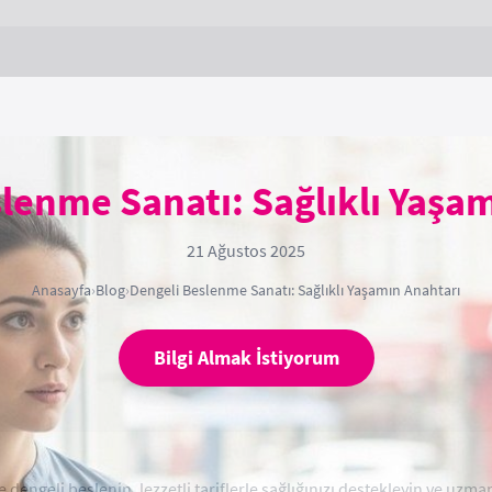
lenme Sanatı: Sağlıklı Yaşa
21 Ağustos 2025
Anasayfa
›
Blog
›
Dengeli Beslenme Sanatı: Sağlıklı Yaşamın Anahtarı
Bilgi Almak İstiyorum
e dengeli beslenin, lezzetli tariflerle sağlığınızı destekleyin ve uzm