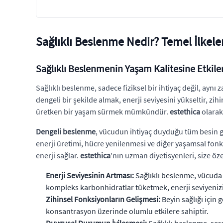
Sağlıklı Beslenme Nedir? Temel İlkeler
Sağlıklı Beslenmenin Yaşam Kalitesine Etkiler
Sağlıklı beslenme, sadece fiziksel bir ihtiyaç değil, a
dengeli bir şekilde almak, enerji seviyesini yükseltir, zih
üretken bir yaşam sürmek mümkündür.
estethica
olarak
Dengeli beslenme
, vücudun ihtiyaç duyduğu tüm besin gr
enerji üretimi, hücre yenilenmesi ve diğer yaşamsal fonks
enerji sağlar.
estethica
'nın uzman diyetisyenleri, size öz
Enerji Seviyesinin Artması:
Sağlıklı beslenme, vücuda s
kompleks karbonhidratlar tüketmek, enerji seviyenizi
Zihinsel Fonksiyonların Gelişmesi:
Beyin sağlığı için g
konsantrasyon üzerinde olumlu etkilere sahiptir.