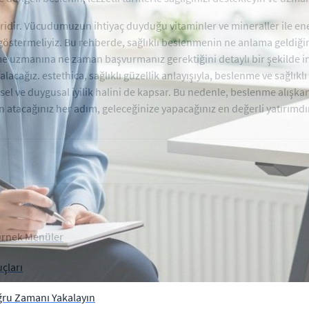
iridir. Vücudumuzun ihtiyaç duyduğu vitaminler ve mineraller ile en
göstermeliyiz. Bu rehberde, sağlıklı beslenmenin ne anlama geldiğini
lenme uzmanına ne zaman başvurmanız gerektiğini detaylı bir şekilde i
lacağız. estethica, sağlıklı güzellik anlayışıyla, beslenme ve sağlık
sel ve duygusal iyilik halini de kapsar. Bu nedenle, beslenme alışkanl
n atacağınız her adım, geleceğinize yapacağınız en değerli yatırımdı
 Örnek Menüler
uçları
ru Zamanı Yakalayın